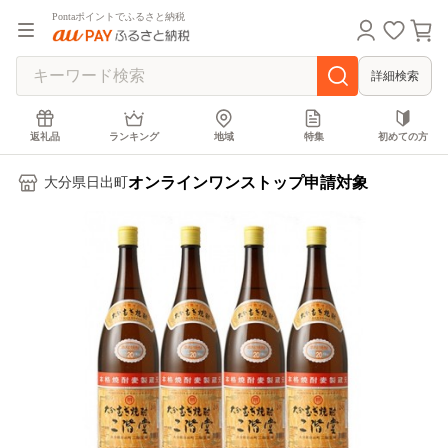
Pontaポイントでふるさと納税
詳細検索
返礼品
ランキング
地域
特集
初めての方
オンラインワンストップ申請対象
大分県日出町