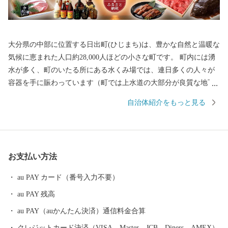
大分県の中部に位置する日出町(ひじまち)は、豊かな自然と温暖な
気候に恵まれた人口約28,000人ほどの小さな町です。 町内には湧
水が多く、町のいたる所にある水くみ場では、連日多くの人々が
容器を手に賑わっています（町では上水道の大部分が良質な地下
水で賄われています）。 湧水は地上に限らず、海底からも湧き出
自治体紹介をもっと見る
しており、真清水と海水が混ざる海域では、町の特産品である高
級魚「城下かれい」が育まれています。 このように、素晴らしい
環境に恵まれた日出町では、大分むぎ焼酎「二階堂」をはじめ、
豊後牛やブランド豚肉、城下かれいに代表される豊富な海産物な
お支払い方法
ど、町の魅力がつまったお礼の品をご用意しています。 【ご寄附
にあたっての注意事項】 ・お礼品は、送付者名に、お礼品受発注
au PAY カード（番号入力不要）
業務委託事業者である「株式会社さとふる」と表記して送付いた
au PAY 残高
します。 （送付者名の変更は承っておりません） ・寄附者住所と
お礼品送付先住所が異なる場合、送付先でお品を受け取る方に対
au PAY（auかんたん決済）通信料金合算
し、お礼品が届くことを必ず事前にご連絡ください。 （「寄附し
クレジットカード決済（VISA、Master、JCB、Diners、AMEX）