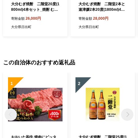
大分むぎ焼酎 二階堂20度(1
大分むぎ焼酎 二階堂2本と
800ml)4本セット_焼酎 むぎ
速津媛2本20度(1800ml)4本
焼酎 二階堂 20度 セット お
セット【1455588】
26,000円
28,000円
寄附金額
寄附金額
酒 大分県 人気 おすすめ 送料
無料【1515933】
大分県日出町
大分県日出町
この自治体のおすすめ返礼品
1
2
おおいた和牛 焼肉にピッタ
大分むぎ焼酎 二階堂25度(1