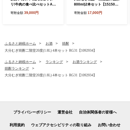
リ!牛肉の食べ比べセットA
800ml)2本セット【151504
(上カルビ&上ロース)(合計60
3】
39,000円
17,000円
寄附金額
寄附金額
0g)3～4人前_お肉 黒毛和牛
和牛 肉 焼き肉 バーベキュー
BBQ ギフト プレゼント カル
ビ ロース【1089358】
ふるさと納税ホーム
お酒
焼酎
大分むぎ焼酎二階堂20度(1.8L) 4本セット RG31【1092934】
ふるさと納税ホーム
ランキング
お酒ランキング
焼酎ランキング
大分むぎ焼酎二階堂20度(1.8L) 4本セット RG31【1092934】
プライバシーポリシー
運営会社
自治体関係者の皆様へ
利用規約
ウェブアクセシビリティの取り組み
お問い合わせ