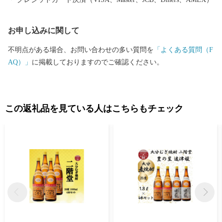
た覚えがないのにお礼品が送られてきた」とのお問い合わせがし
ばしば寄せられております） ・お礼品によっては、発送までにお
お申し込みに関して
時間を頂戴するものがございます。 ・日出町にお住まいの方から
のご寄附に対しては、お礼品の送付をいたしておりません。 【ワ
不明点がある場合、お問い合わせの多い質問を
「よくある質問（F
ンストップ特例申請書送付先】 〒541-8790 大阪府大阪市中央区南
AQ）」
に掲載しておりますのでご確認ください。
本町１の６の２０ コーユービジネス内 44341 大分県日出町 ふ
るさと納税 ワンストップ特例申請書類受付係 HELLO KITTY ©1
976, 2020 SANRIO CO.,LTD.APPROVAL NO.L611294
この返礼品を見ている人はこちらもチェック