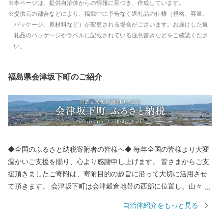
本ページは、提供自治体からの情報に基づき、作成しています。
提供元の都合などにより、掲載中に予告なく返礼品の仕様（規格、容量、
パッケージ、原材料など）が変更される場合がございます。お届けした返
礼品のパッケージやラベルに記載されている注意書きなどをご確認くださ
い。
福島県会津坂下町のご紹介
◆全国のふるさと納税寄附者の皆様へ◆ 毎年全国の皆様より大変
温かいご支援を賜り、心より感謝申し上げます。 皆さまからご支
援頂きましたご寄附は、寄附目的の趣旨に沿って大切に活用させ
て頂きます。 会津坂下町は会津穀倉地帯の西部に位置し、山々と
豊かな水資源に囲まれた稲づくりの盛んな町です。 主に米・馬刺
自治体紹介をもっと見る
しの産地としても全国的に知られており、馬刺しはその鮮やかな