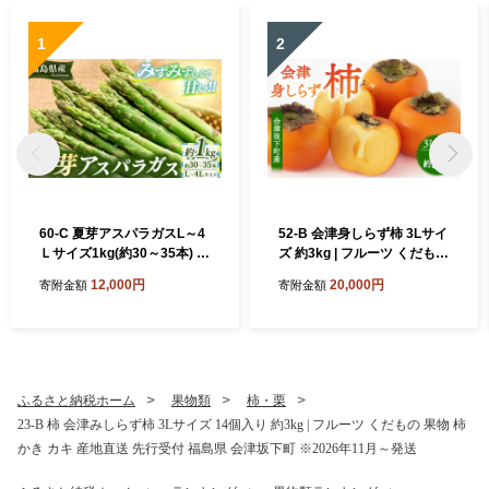
1
2
60-C 夏芽アスパラガスL～4
52-B 会津身しらず柿 3Lサイ
Ｌサイズ1kg(約30～35本) ※
ズ 約3kg | フルーツ くだもの
2026年7月～発送
果物 柿 かき カキ 産地直送
12,000円
20,000円
寄附金額
寄附金額
福島県 会津坂下町 ※2026年
11月～発送
ふるさと納税ホーム
果物類
柿・栗
23-B 柿 会津みしらず柿 3Lサイズ 14個入り 約3kg | フルーツ くだもの 果物 柿
かき カキ 産地直送 先行受付 福島県 会津坂下町 ※2026年11月～発送