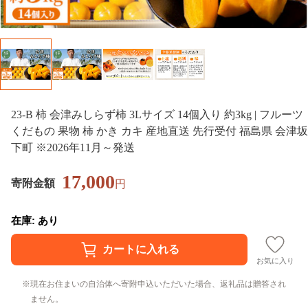
23-B 柿 会津みしらず柿 3Lサイズ 14個入り 約3kg | フルーツ
くだもの 果物 柿 かき カキ 産地直送 先行受付 福島県 会津坂
下町 ※2026年11月～発送
17,000
寄附金額
円
在庫: あり
お気に入り
現在お住まいの自治体へ寄附申込いただいた場合、返礼品は贈答され
ません。