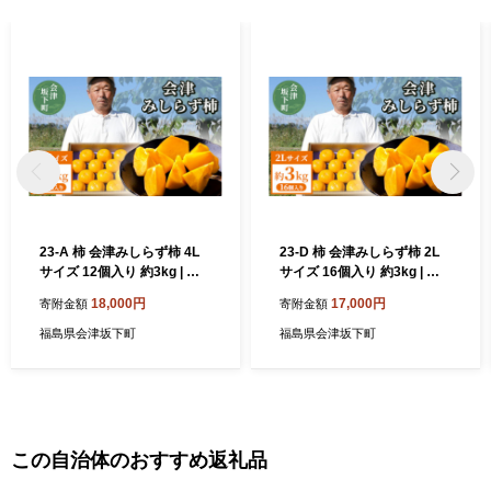
申し上げます。 会
津坂下町長 古 川 庄 平
23-A 柿 会津みしらず柿 4L
23-D 柿 会津みしらず柿 2L
サイズ 12個入り 約3kg | フ
サイズ 16個入り 約3kg | フ
ルーツ くだもの 果物 柿 かき
ルーツ くだもの 果物 柿 かき
18,000円
17,000円
寄附金額
寄附金額
カキ 産地直送 先行受付 福島
カキ 産地直送 先行受付 福島
県 会津坂下町 ※2026年11月
県 会津坂下町 ※2026年11月
福島県会津坂下町
福島県会津坂下町
～発送
～発送
この自治体のおすすめ返礼品