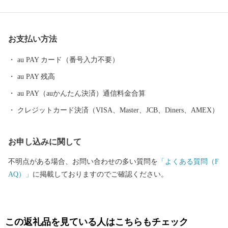
桜色から『桜刺し』とも称されることもあり会津坂下町自慢のひ
と品です。 さらに、肥よくな田んぼで育てたコシヒカリなど銘柄
米は、甘み・食感共に毎年『特Ａ』でその美味しさは格別で、毎
お支払い方法
日食べるご飯だからこそ美味しく安全なお米を召し上がってくだ
さい。 また、大人お洒落な名刺入れなど馬の革を使った製品も他
au PAY カード（番号入力不要）
ではなかなか手に入らない逸品揃いです。 清酒蔵元さんも活発
au PAY 残高
で、清らかな水で育てられた酒米を使った清酒は辛党の方でなく
ても納得の大変美味しいお酒が目白押しです。 日本酒党なら是非
au PAY（auかんたん決済）通信料金合算
とも飲んでいただきたい全国的な銘柄のお酒もご準備しておりま
クレジットカード決済（VISA、Master、JCB、Diners、AMEX）
す。 濃厚クリーミィでミルキーなヨーグルトや、清酒と組み合わ
せて作ったヨーグルトのお酒などは女性の方にも人気のお品。 こ
お申し込みに関して
のほかにも、二百年もの歴史のある醸造さんが作る味噌や醤油な
どの発酵食品の数々。 山々に囲まれた寒暖差のある土地でつくら
不明点がある場合、お問い合わせの多い質問を
「よくある質問（F
れた、甘くてみずみずしい季節の野菜や果物等多数提供いたして
AQ）」
に掲載しておりますのでご確認ください。
おります。 さらには、伝統的な手仕事の工芸品から日本中で人気
の最新ビーズクッションなど取り揃えております。 地域産業を盛
り立てるため、事業者さんはじめ会津坂下町も一丸となって頑張
っておりますので、皆様の変わらぬご支援を賜りますようお願い
この返礼品を見ている人はこちらもチェック