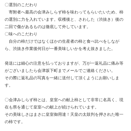
〇選別のこだわり
寄附者へ最高の会津みしらず柿を味わってもらいたいため、柿
の選別に力を入れています。収穫後と、さわした（渋抜き）後の
二回で傷があるものは徹底して外しています。
〇味へのこだわり
自分の柿だけではなくほかの生産者の柿と食べ比べをしなが
ら、渋抜き作業後何日が一番美味しいかを考え抜きました。
発送には細心の注意を払っておりますが、万が一返礼品に痛み等
がございましたら会津坂下町までメールでご連絡ください。
その際に返礼品の写真を一緒に送付して頂くようにお願いしま
す。
〇会津みしらず柿とは、皇室への献上柿として非常に名高く、現
在も県を通じて皇室への献上が続けられています。
その美味しさはまさに皇室御用達！天皇の太鼓判を押された唯一
の柿です。