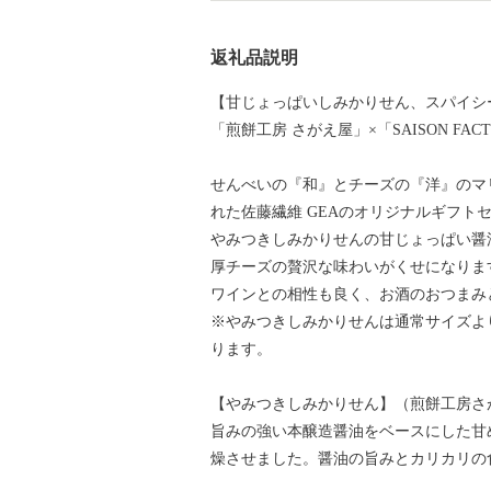
返礼品説明
【甘じょっぱいしみかりせん、スパイシ
「煎餅工房 さがえ屋」×「SAISON FAC
せんべいの『和』とチーズの『洋』のマ
れた佐藤繊維 GEAのオリジナルギフト
やみつきしみかりせんの甘じょっぱい醤
厚チーズの贅沢な味わいがくせになりま
ワインとの相性も良く、お酒のおつまみ
※やみつきしみかりせんは通常サイズよ
ります。
【やみつきしみかりせん】（煎餅工房さ
旨みの強い本醸造醤油をベースにした甘
燥させました。醤油の旨みとカリカリの