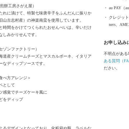
の観光さくら
（煎餅工房さがえ屋）
くらんぼの里です。 昭和39年に日
au PAY
たれに漬けて、特製七味唐辛子をふんだんに振りか
されて以来、
クレジットカ
旧山古志村産）の神楽南蛮を使用しています。
祭り」をはじ
ners、AM
と時間をかけてつくられたおせんべいは、辛いだけ
吹きとばし大
なしみかりせんです。
らんぼの妖精
お申し込み
ーに起用し「
セゾンファクトリー）
国に発信して
不明点がある
海道産クリームチーズとマスカルポーネ、イタリア
ある質問（FA
ーなディップソースです。
ださい。
食べ方アレンジ＞
ペとして
ツ感覚でチーズケーキ風に
どをディップ
よるデザインとなっており、化粧箱や瓶、ラベルな