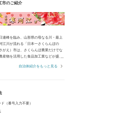
江市のご紹介
日連峰を臨み、山形県の母なる川・最上
河江川が流れる「日本一さくらんぼの
さがえ）市は、さくらんぼ農業だけでな
農産物を活用した食品加工業などが盛ん
自治体紹介をもっと見る
フランス、りんごなどの果物はもちろ
酒の蔵元も多くあり、ブランド米「つや
ぬき」の米どころとしても知られていま
法
や「ロタウィルスなどの任意予防接種へ
を行い、子育てしやすいまちづくりを推
 カード（番号入力不要）
所以上も
高