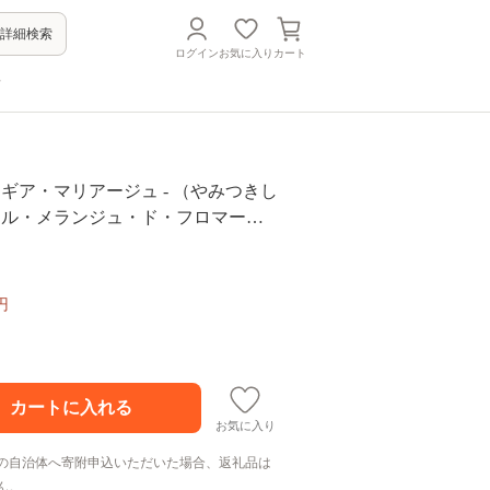
詳細検索
ログイン
お気に入り
カート
方
age - ギア・マリアージュ - （やみつきし
×ル・メランジュ・ド・フロマージ
工房 さがえ屋・セゾンファクトリ
GEA】 020-G-SS014
円
お気に入り
の自治体へ寄附申込いただいた場合、返礼品は
ん。