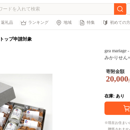
返礼品
ランキング
地域
特集
初めての
トップ申請対象
gea mari
みかりせん
ュ）【煎餅
ー・佐藤繊維 
寄附金額
20,000
在庫: あり
現在お住まい
贈答されませ