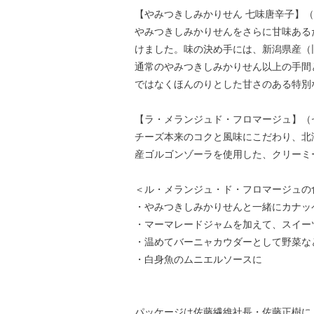
【やみつきしみかりせん 七味唐辛子】
やみつきしみかりせんをさらに甘味ある
けました。味の決め手には、新潟県産（
通常のやみつきしみかりせん以上の手間
ではなくほんのりとした甘さのある特別
【ラ・メランジュド・フロマージュ】（
チーズ本来のコクと風味にこだわり、北
産ゴルゴンゾーラを使用した、クリーミ
＜ル・メランジュ・ド・フロマージュの
・やみつきしみかりせんと一緒にカナッ
・マーマレードジャムを加えて、スイー
・温めてバーニャカウダーとして野菜な
・白身魚のムニエルソースに
パッケージは佐藤繊維社長・佐藤正樹に