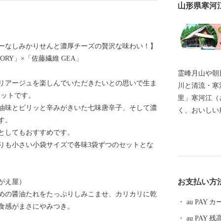
山形県寒河
ーなしみかりせんと濃厚チーズの贅沢な味わい！】
TORY」×「佐藤繊維 GEA」
霊峰月山や朝
リアージュを楽しんでいただきたいとの思いで生ま
川と清流・寒
セットです。
里」寒河江（
油味とピリッと辛みがきいた七味唐辛子、そして濃
く、おいしい
す。
なまちです。 豊かな自然の恵みがあふれ、さくらん
としてもおすすめです。
ぼ、桃、ラ・
りも小さい小袋サイズで各味3袋ずつのセットとな
ん、そばや地
姫」や「はえ
す。 寒河江市は子育て世代への支援として「給食費無
お支払い方
がえ屋）
料化の推進」
めの醤油たれをたっぷりしみこませ、カリカリに乾
の助成」など
au PAY
食感がまさにやみつき。
進しています。 山形県寒河江市は、約300か
au PAY 残