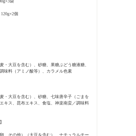
g×3袋
20g×2個
麦・大豆を含む）、砂糖、果糖ぶどう糖液糖、
調味料（アミノ酸等）、カラメル色素
麦・大豆を含む）、砂糖、七味唐辛子（ごまを
エキス、昆布エキス、食塩、神楽南蛮／調味料
】
卵、その他）（大豆を含む）、ナチュラルチー