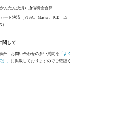
んぼ狩り園がある、園地数「日本一」さ
本で一番最初に開催
（auかんたん決済）通信料金合算
毎年多くの観光客で賑わう「さくらんぼ
ード決済（VISA、Master、JCB、Di
め、平成28年には「全国さくらんぼの種
EX）
会」が世界記録に認定されるなど、さく
「チェリン」を市のイメージキャラクタ
に関して
日本一さくらんぼの里さがえ」として全
います。
場合、お問い合わせの多い質問を
「よく
Q）」
に掲載しておりますのでご確認く