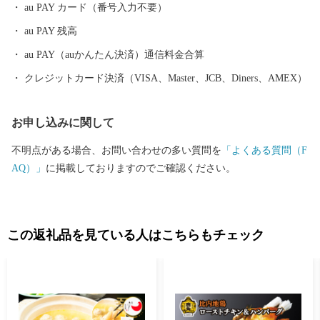
au PAY カード（番号入力不要）
数が限られた希少な「大館さくら豚」 ・「忠犬ハチ公」のふる
au PAY 残高
さと 【大館市の特産品が、テレビや記事で紹介されていま
す！！】 ▼ベニヤマきりたんぽ工房のスープを使用している
au PAY（auかんたん決済）通信料金合算
「きりたんぽラーメン」がテレビで紹介されました。 2025
クレジットカード決済（VISA、Master、JCB、Diners、AMEX）
年11月21日(金) 19:00～ / AKT秋田テレビ 「彦摩呂の秋田ふる
さと食堂５ 地元グルメの宝石箱や〜」 ▼曲げわっぱ工房Eー0
お申し込みに関して
8（いーわっぱ）がテレビで紹介されました。 2022年9月1日
(木)19:30～ / NHK総合 「サラメシ」
不明点がある場合、お問い合わせの多い質問を
「よくある質問（F
AQ）」
に掲載しておりますのでご確認ください。
この返礼品を見ている人はこちらもチェック