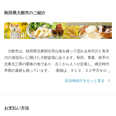
秋田県大館市のご紹介
大館市は、秋田県北東部出羽山地を縫って流れる米代川と長木
川の清流沿いに開けた大館盆地にあります。秋田、青森、岩手の
北東北三県の要衝の地であり、古くから人々が定着し、縄文時代
早期の遺跡も残っています。 面積は、９１３．２２平方キロメ
ートル、人口約７万人。自然環境に恵まれ、あきた北空港（大館
自治体紹介をもっと見る
能代空港）や日本海沿岸東北自動車道などの高速交通体系の整備
や各種施設の充実などの住環境、経済環境の整備が進み、大館市
は、北東北の拠点都市へと飛躍の時を迎えています。 【大館とい
うところ・・・】 ・郷土の伝統工芸品「大館曲げわっぱ」 ・
お支払い方法
ふるさとの味「きりたんぽ鍋」の本場 ・日本三大美味鶏「比内
地鶏」 ・安全安心な「あきたこまち100％のお米」 ・出荷頭