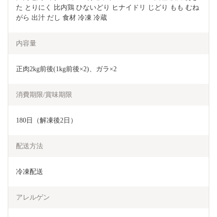
た とりにく 比内鶏 ひないどり ヒナイドリ じどり もも むね 
がら 出汁 だし 食材 冷凍 冷蔵
内容量
正肉2kg前後(1kg前後×2)、ガラ×2
消費期限/賞味期限
180日（解凍後2日）
配送方法
冷凍配送
アレルゲン