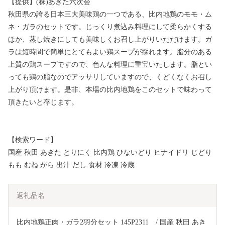
【提供】(株)あきた六次会
秋田県の誇る日本三大美味鶏の一つである、比内地鶏のモモ・ム
ネ・ガラのセットです。じっくり煮込み料理にして柔らかくする
ほか、蒸し焼きにしても美味しくお召し上がりいただけます。ガ
ラは短時間で簡単にとてもよい鶏スープが採れます。脂分のある
上質の鶏スープですので、色んな料理に重宝いたします。脂とい
っても鶏の脂なのでアッサリしていますので、くどくなくお召し
上がり頂けます。是非、本場の比内地鶏をこのセットで味わって
頂きたいと存じます。
【検索ワード】
国産 秋田 あきた とりにく 比内鶏 ひないどり ヒナイドリ じどり
もも むね がら 出汁 だし 食材 冷凍 冷蔵
返礼品名
比内地鶏正肉・ガラ2羽分セット 145P2311　/ 国産 秋田 あき