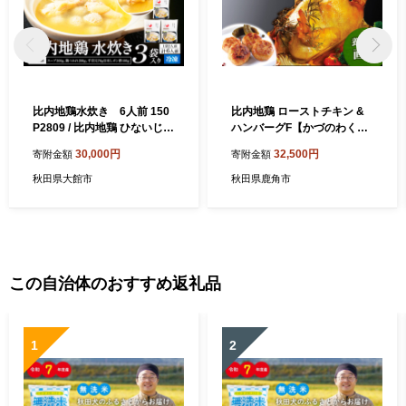
比内地鶏水炊き 6人前 150
比内地鶏 ローストチキン &
P2809 / 比内地鶏 ひないじど
ハンバーグF【かづのわくわ
り 比内鶏 ひないどり 郷土 料
くファクトリー】 比内地鶏
30,000円
32,500円
寄附金額
寄附金額
理 ブランド肉 国産 秋田 手軽
ローストチキン 1羽 ハンバー
おかず 取り寄せ グルメ ギフ
グ 40g 4個 詰め合わせ 食べ
秋田県大館市
秋田県鹿角市
ト 東北 秋田 大館 プレゼント
比べ セット 秋田県 秋田 あき
贈り物 母の日 父の日 敬老の
た 鹿角市 鹿角 かづの クリス
日 誕生日 記念日 お祝い 祝
マス パーティー
鶏肉 とりにく 冷凍 水炊き
この自治体のおすすめ返礼品
1
2