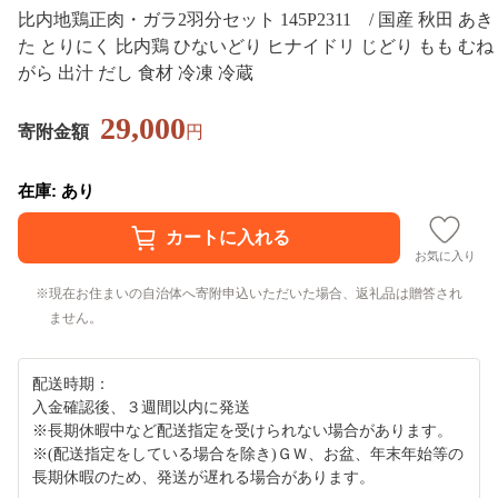
比内地鶏正肉・ガラ2羽分セット 145P2311 / 国産 秋田 あき
た とりにく 比内鶏 ひないどり ヒナイドリ じどり もも むね
がら 出汁 だし 食材 冷凍 冷蔵
29,000
寄附金額
円
在庫: あり
お気に入り
現在お住まいの自治体へ寄附申込いただいた場合、返礼品は贈答され
ません。
配送時期：
入金確認後、３週間以内に発送
※長期休暇中など配送指定を受けられない場合があります。
※(配送指定をしている場合を除き)ＧＷ、お盆、年末年始等の
長期休暇のため、発送が遅れる場合があります。