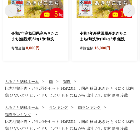
令和7年産秋田県産あきたこ
令和7年産秋田県産あきたこ
まち(無洗米)5kg / 米 無洗米
まち(無洗米)10kg / 米 無洗米
5kg 白米 令和7年産 秋田県産
10kg 白米 令和7年産 秋田県
8,000円
16,000円
寄附金額
寄附金額
あきたこまち 5kg×1袋 おに
産 あきたこまち 5kg×2袋 お
ぎり 大館 東北 秋田 小分け
にぎり 大館 東北 秋田 小分け
こわけ 大館市 5キロ 5ｷﾛ 5き
こわけ 大館市 10キロ 10ｷﾛ 1
ろ
0きろ
ふるさと納税ホーム
肉
鶏肉
比内地鶏正肉・ガラ2羽分セット 145P2311 / 国産 秋田 あきた とりにく 比内
鶏 ひないどり ヒナイドリ じどり もも むね がら 出汁 だし 食材 冷凍 冷蔵
ふるさと納税ホーム
ランキング
肉ランキング
鶏肉ランキング
比内地鶏正肉・ガラ2羽分セット 145P2311 / 国産 秋田 あきた とりにく 比内
鶏 ひないどり ヒナイドリ じどり もも むね がら 出汁 だし 食材 冷凍 冷蔵