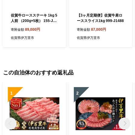
佐賀牛ロースステーキ 1kg 5
【3ヶ月定期便】佐賀牛肩ロ
人前 （200g×5枚） 155-J69
ーススライス1kg 999-J1488
1
89,000円
87,000円
寄附金額
寄附金額
佐賀県伊万里市
佐賀県伊万里市
この自治体のおすすめ返礼品
1
2