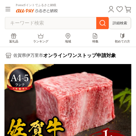
Pontaポイントでふるさと納税
詳細検索
返礼品
ランキング
地域
特集
初めての方
オンラインワンストップ申請対象
佐賀県伊万里市