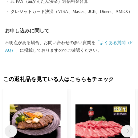
情報の提供、伊万里市のふるさと納税に関する情報提供のため、
au PAY（auかんたん決済）通信料金合算
使用させていただきます。 また、情報の提供手段としては、電子
クレジットカード決済（VISA、Master、JCB、Diners、AMEX）
メールの配信やパンフレット等の郵送をさせていただく場合がご
ざいます。 ご不明な点がございましたらご連絡ください。 【伊万
お申し込みに関して
里市ふるさと納税サポート室】 電話：0955-58-9930 ＦＡＸ：050-3
606-3441 メール：support@furusato-imari.jp ※伊万里市はふるさと
不明点がある場合、お問い合わせの多い質問を
「よくある質問（F
納税のサポート室業務と、ワンストップ特例申請受付業務を外部
AQ）」
に掲載しておりますのでご確認ください。
へ委託しております。
この返礼品を見ている人はこちらもチェック