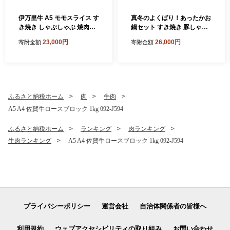
伊万里牛 A5 モモスライス す
真冬のよくばり！あったかお
き焼き しゃぶしゃぶ 焼肉用
鍋セット すき焼き 豚しゃぶ
1.2kg 001-J1850【黒毛和牛
水炊き 006-J197
23,000円
26,000円
寄附金額
寄附金額
国産 牛肉 赤身 薄切り 小分け
A5ランク すきやき 焼肉 BB
Q ギフト 贈答】
ふるさと納税ホーム
肉
牛肉
A5 A4 佐賀牛ロースブロック 1kg 092-J594
ふるさと納税ホーム
ランキング
肉ランキング
牛肉ランキング
A5 A4 佐賀牛ロースブロック 1kg 092-J594
プライバシーポリシー
運営会社
自治体関係者の皆様へ
利用規約
ウェブアクセシビリティの取り組み
お問い合わせ