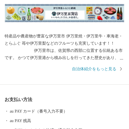
特産品や農産物が豊富な伊万里市 伊万里焼・伊万里牛・車海老・
とらふぐ 苺や伊万里梨などのフルーツも充実しています！！
伊万里市は、佐賀県の西部に位置する伝統ある市
です。 かつて伊万里港から積み出しを行ってきた歴史があり、伊
万里焼や伊万里牛、伊万里梨は全国的に有名です。 都会のような
自治体紹介をもっと見る
便利さはありませんが、心温かい人が集まり、心にゆとりある生
活を送ることができます。 自然豊かで美味しい特産品がたくさん
ある、伊万里市のふるさと納税をぜひお愉しみください。 ＜個人
情報保護方針について＞ 寄附者様からいただいた個人情報は、伊
お支払い方法
万里市が責任をもって安全に管理・保管し、第三者に譲渡・提供
することはございません。 寄附者様からいただいた個人情報は、
au PAY カード（番号入力不要）
お礼の品の発送やご連絡、いただいたふるさと納税の使い道に関
au PAY 残高
する報告、伊万里市が主催・出展するふるさと納税関連イベント