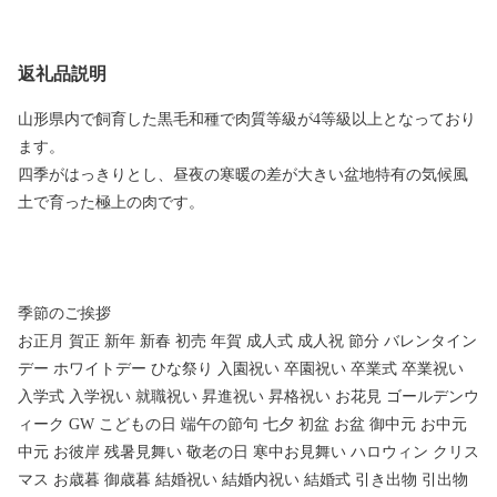
返礼品説明
山形県内で飼育した黒毛和種で肉質等級が4等級以上となっており
ます。
四季がはっきりとし、昼夜の寒暖の差が大きい盆地特有の気候風
土で育った極上の肉です。
季節のご挨拶
お正月 賀正 新年 新春 初売 年賀 成人式 成人祝 節分 バレンタイン
デー ホワイトデー ひな祭り 入園祝い 卒園祝い 卒業式 卒業祝い
入学式 入学祝い 就職祝い 昇進祝い 昇格祝い お花見 ゴールデンウ
ィーク GW こどもの日 端午の節句 七夕 初盆 お盆 御中元 お中元
中元 お彼岸 残暑見舞い 敬老の日 寒中お見舞い ハロウィン クリス
マス お歳暮 御歳暮 結婚祝い 結婚内祝い 結婚式 引き出物 引出物