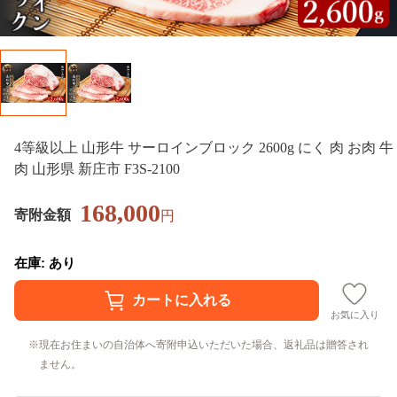
4等級以上 山形牛 サーロインブロック 2600g にく 肉 お肉 牛
肉 山形県 新庄市 F3S-2100
168,000
寄附金額
円
在庫: あり
お気に入り
現在お住まいの自治体へ寄附申込いただいた場合、返礼品は贈答され
ません。