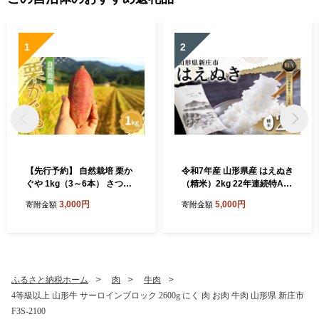
1
2
【先行予約】 自然栽培 栗か
令和7年産 山形県産 はえぬき
ぐや 1kg（3～6本） さつま
（精米）2kg 22年連続特A受
いも サツマイモ 芋 山形県 新
賞 米 お米 おこめ 山形県 新
3,000円
5,000円
寄附金額
寄附金額
庄市 F3S-2636
庄市 F3S-2648
ふるさと納税ホーム
肉
牛肉
4等級以上 山形牛 サーロインブロック 2600g にく 肉 お肉 牛肉 山形県 新庄市
F3S-2100