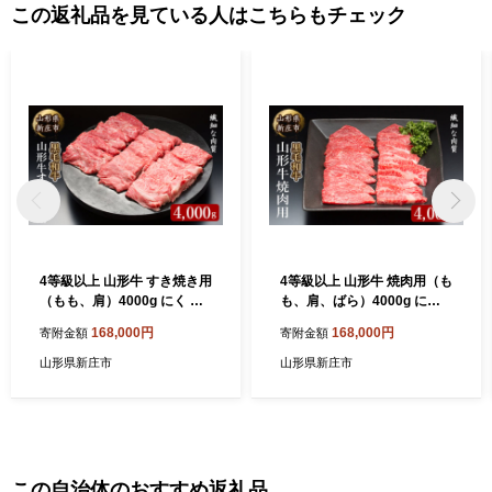
この返礼品を見ている人はこちらもチェック
4等級以上 山形牛 すき焼き用
4等級以上 山形牛 焼肉用（も
（もも、肩）4000g にく 肉
も、肩、ばら）4000g にく
お肉 牛肉 山形県 新庄市 F3S
肉 お肉 牛肉 山形県 新庄市 F
168,000円
168,000円
寄附金額
寄附金額
-2101
3S-2102
山形県新庄市
山形県新庄市
この自治体のおすすめ返礼品