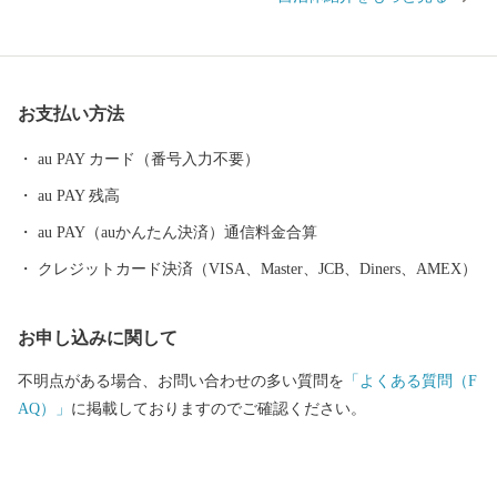
たことや、近県を結ぶ高速自動車道の中心地として整備が進むな
ど、高速交通の時代にあわせて発展しています。 また、2016年ユ
ネスコ無形文化遺産にも登録された、260年以上の歴史を誇る「新
庄まつり」や日本有数の豪雪地帯という気候風土によって育まれ
お支払い方法
た、歴史と文化に彩られたまちでもあります。 これまで培ってき
た都市基盤を土台として、さらに質の高い都市機能と快適性のな
au PAY カード（番号入力不要）
かに、自然の豊かさや雪とともにある暮らしを味わい楽しむこと
au PAY 残高
ができる『田園都市』を目指し、まちづくりを進めています。
新庄市はふるさと納税の基準に適合しているとして、総務大臣の
au PAY（auかんたん決済）通信料金合算
指定を受けています。指定期間内に新庄市にふるさと納税をする
クレジットカード決済（VISA、Master、JCB、Diners、AMEX）
と、個人住民税の寄附金特例控除の適用を受けることができま
す。 ※個人住民税の寄附金特例控除を受けるには、確定申告また
お申し込みに関して
はワンストップ特例申告書の提出を要します。 ▪指定期間 令和5
年10月1日～令和6年9月30日 ▪指定根拠 地方税法第37条の2第2項
不明点がある場合、お問い合わせの多い質問を
「よくある質問（F
及び同第314条の7第2項
AQ）」
に掲載しておりますのでご確認ください。