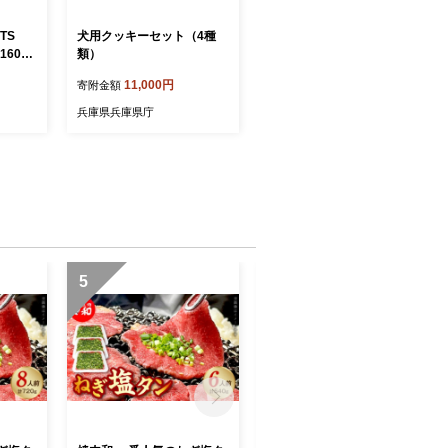
ETS
犬用クッキーセット（4種
6032
類）
11,000円
寄附金額
兵庫県兵庫県庁
5
6