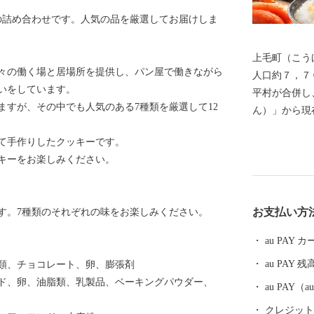
の詰め合わせです。人気の品を厳選してお届けしま
上毛町（こう
方々の働く場と居場所を提供し、パン屋で働きながら
人口約７，７
いをしています。
平村が合併し
ますが、その中でも人気のある7種類を厳選して12
ん）」から現
１級河川の山
めて手作りしたクッキーです。
済、文化、歴
キーをお楽しみください。
深い地域です
県中津市を中
高田市、豊前
お支払い方
ます。7種類のそれぞれの味をお楽しみください。
行政課題への
を中心に広が
au PAY
中央を流れる
au PAY 残
糖類、チョコレート、卵、膨張剤
ております。
ド、卵、油脂類、乳製品、ベーキングパウダー、
開設及び大池
au PAY
ます。 上毛
クレジットカ