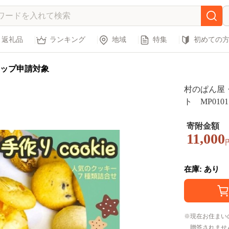
返礼品
ランキング
地域
特集
初めての
ップ申請対象
村のぱん屋
ト MP0101
寄附金額
11,000
在庫: あり
現在お住まい
贈答されませ