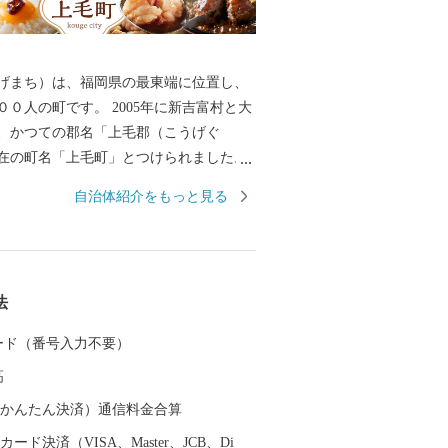
げまち）は、福岡県の最東端に位置し、
００人の町です。 2005年に新吉富村と大
、かつての郡名「上毛郡（こうげぐ
在の町名「上毛町」とつけられました。
国川を挟んで大分県中津市と隣接し、経
自治体紹介をもっと見る
史的にも、古くから大分県との関わりが
。 定住自立圏構想も県境を越えて、大分
心とする4市2町（中津市、宇佐市、豊後
市、築上町、上毛町）で協定するなど、
法
解決にも共同で取り組んでいます。 山々
る豊かな緑、そこに点在する棚田、町の
 カード（番号入力不要）
友枝川や里山といった自然資源に恵まれ
高
 東九州自動車道の全線開通、上毛SICの
公園の整備等、住環境の良さも有してい
（auかんたん決済）通信料金合算
町（こうげまち）の将来像「みんなが輝く
ード決済（VISA、Master、JCB、Di