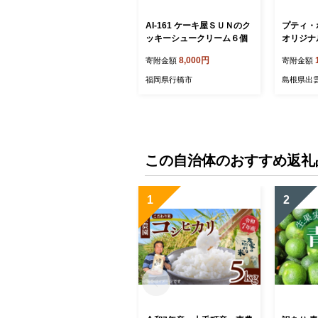
AI-161 ケーキ屋ＳＵＮのク
プティ・
ッキーシュークリーム６個
オリジナ
8,000円
寄附金額
寄附金額
福岡県行橋市
島根県出
この自治体のおすすめ返礼
1
2