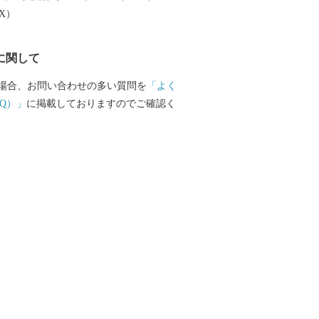
目標に、住民協働による町づくりを進
EX）
輝く町」を目指しています。 今後とも応
お願いします。
に関して
場合、お問い合わせの多い質問を
「よく
Q）」
に掲載しておりますのでご確認く