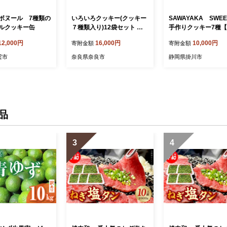
ボヌール 7種類の
いろいろクッキー(クッキー
SAWAYAKA SWE
ルクッキー缶
７種類入り)12袋セット シ
手作りクッキー7種【1
フォンのお店PUKKU 奈良
40】
12,000円
16,000円
10,000円
寄附金額
寄附金額
県 奈良市 なら 16-004
雲市
奈良県奈良市
静岡県掛川市
品
3
4