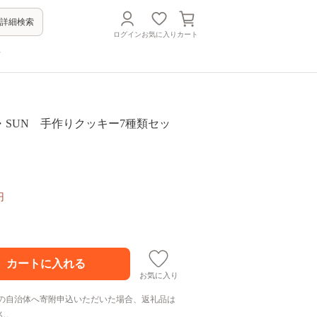
詳細検索
ログイン
お気に入り
カート
方
・SUN 手作りクッキー7種類セッ
円
お気に入り
の自治体へ寄附申込いただいた場合、返礼品は
ん。