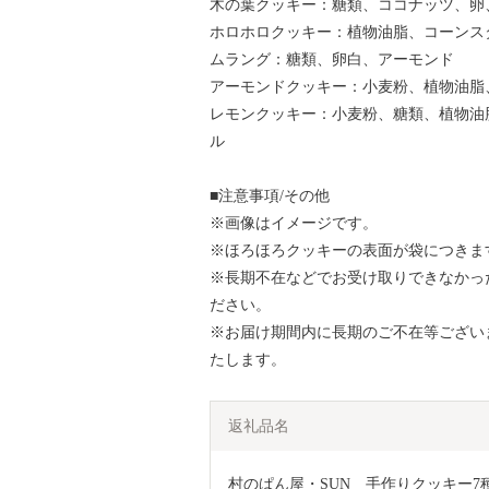
木の葉クッキー：糖類、ココナッツ、
ホロホロクッキー：植物油脂、コーン
ムラング：糖類、卵白、アーモンド
アーモンドクッキー：小麦粉、植物油
レモンクッキー：小麦粉、糖類、植物油
ル
■注意事項/その他
※画像はイメージです。
※ほろほろクッキーの表面が袋につきま
※長期不在などでお受け取りできなかっ
ださい。
※お届け期間内に長期のご不在等ござい
たします。
返礼品名
村のぱん屋・SUN　手作りクッキー7種