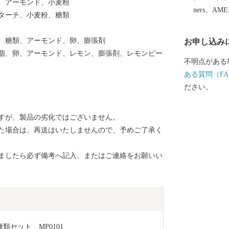
卵、アーモンド、小麦粉
まち上毛」を
ners、AM
スターチ、小麦粉、糖類
め、「九州一
援をよろしく
脂、糖類、アーモンド、卵、膨張剤
お申し込み
脂、卵、アーモンド、レモン、膨張剤、レモンピー
不明点がある
ある質問（FA
ださい。
すが、製品の劣化ではございません。
た場合は、再送はいたしませんので、予めご了承く
ましたら必ず備考へ記入、またはご連絡をお願いい
類セット　MP0101