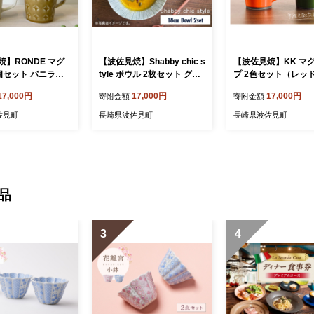
焼】RONDE マグ
【波佐見焼】Shabby chic s
【波佐見焼】KK マ
個セット バニラ・
tyle ボウル 2枚セット グレ
プ 2色セット（レッ
カップ 食器 皿
ー カレー皿 スープ皿 食器
リーン） スープマグ
17,000円
17,000円
17,000円
寄附金額
寄附金額
WB82]
食器 皿 【和山】 [WB76]
カップ 食器 皿 【和山
B98]
佐見町
長崎県波佐見町
長崎県波佐見町
品
3
4