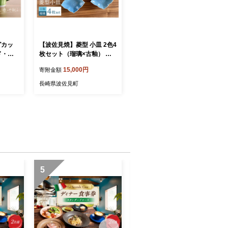
グカッ
【波佐見焼】菱型 小皿 2色4
ド・グ
枚セット（瑠璃×古釉） 食
 スープ
器 【和山】 [WB107]
15,000円
寄附金額
】 [W
長崎県波佐見町
5
6