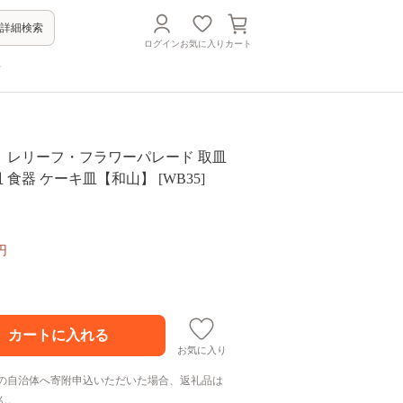
詳細検索
ログイン
お気に入り
カート
方
】レリーフ・フラワーパレード 取皿
 食器 ケーキ皿【和山】 [WB35]
円
お気に入り
の自治体へ寄附申込いただいた場合、返礼品は
ん。