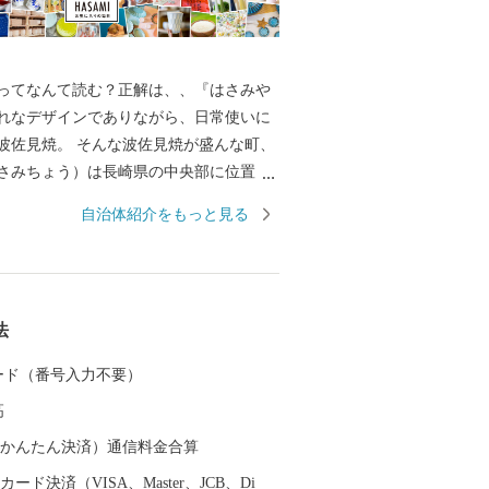
ってなんて読む？正解は、、『はさみや
れなデザインでありながら、日常使いに
波佐見焼。 そんな波佐見焼が盛んな町、
さみちょう）は長崎県の中央部に位置
に囲まれています。 ここでは、日本の棚
自治体紹介をもっと見る
れた「鬼木棚田」にみられるように、豊
かで、お米やお茶、アスパラガスなどの
われているほか、400年の歴史を持つ陶磁
とした「ものづくり」の息吹が根付いて
法
なお多くの窯元が集積する中尾山には世界
り窯跡があり、江戸時代には、ここで焼
 カード（番号入力不要）
わんか碗」が全国に出荷され、当時貴重
高
器を広く普及させるとともに、食文化に
を与えたといわれています。 そして近年
（auかんたん決済）通信料金合算
日本の食卓を彩るおしゃれで機能的な日
ード決済（VISA、Master、JCB、Di