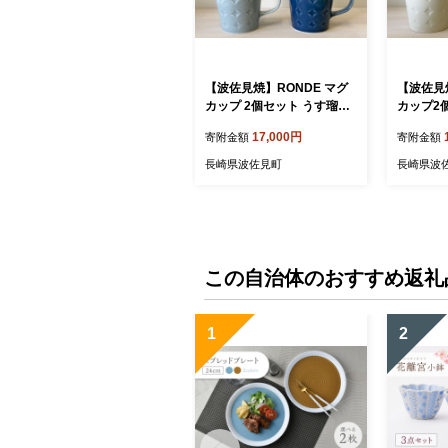
【波佐見焼】RONDE マグ
【波佐見
カップ 2個セット うす瑠
カップ2
璃・グレー カップ 食器 皿
キャメル 
17,000円
寄附金額
寄附金額
【和山】 [WB81]
【和山】 [
長崎県波佐見町
長崎県波
この自治体のおすすめ返礼
1
2