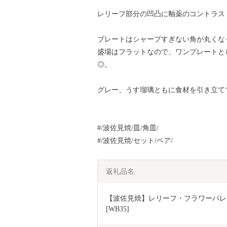
レリーフ部分の凹凸に釉薬のコントラス
プレートはシャープすぎない角が丸くな
盛場はフラットなので、ワンプレートと
◎。
グレー、うす瑠璃ともに食材を引き立て
#/波佐見焼/皿/角皿/
#/波佐見焼/セット/ペア/
返礼品名
【波佐見焼】レリーフ・フラワーパレード
[WB35]