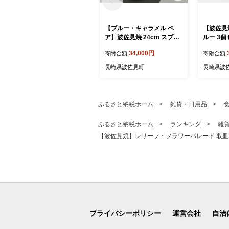
【ブルー・キャラメル ペ
【波佐見
ア】波佐見焼 24cm スプレ
ルー 3
ッドプレート【一真窯】 [B
芸】 [LB9
34,000円
寄附金額
寄附金額
B55]
長崎県波佐見町
長崎県波
ふるさと納税ホーム
雑貨・日用品
ふるさと納税ホーム
ランキング
雑
【波佐見焼】レリーフ・フラワーパレード 取皿2枚
プライバシーポリシー
運営会社
自治