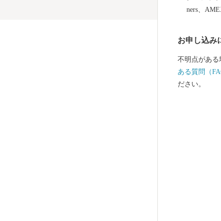
用和食器の一
ners、AM
誇っています
作られたやき
お申し込み
など、ここで
は、ぜひ波佐
不明点がある
ある質問（FA
ださい。