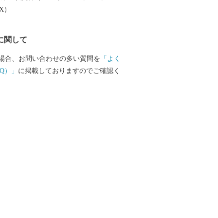
大産地として、全国的にも高いシェアを
EX）
。（すでに皆さまの食卓にも、波佐見で
ものがあるかも！？）窯元、棚田、温泉
に関して
は紹介しきれません。長崎へお越しの際
見町へお立ち寄りください。
場合、お問い合わせの多い質問を
「よく
Q）」
に掲載しておりますのでご確認く