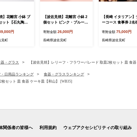
焼】花離宮 小鉢 ブ
【波佐見焼】花離宮 小鉢 2
【長崎 イタリアン】
個セット【石丸陶
個セット ピンク・ブルー
ーコース 食事券 2名
5]
【石丸陶芸】 [LB94]
レミアムコース 【La 
39,000円
26,000円
75,000円
寄附金額
寄附金額
da Casa】 [IG16]
佐見町
長崎県波佐見町
長崎県波佐見町
食器・グラス
【波佐見焼】レリーフ・フラワーパレード 取皿2枚セット 皿 食器 ケ
貨・日用品ランキング
食器・グラスランキング
セット 皿 食器 ケーキ皿【和山】 [WB35]
体関係者の皆様へ
利用規約
ウェブアクセシビリティの取り組み