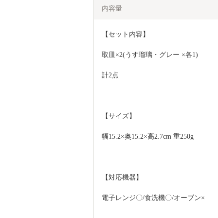
内容量
【セット内容】
取皿×2(うす瑠璃・グレー ×各1)
計2点
【サイズ】
幅15.2×奥15.2×高2.7cm 重250g
【対応機器】
電子レンジ〇/食洗機〇/オーブン×