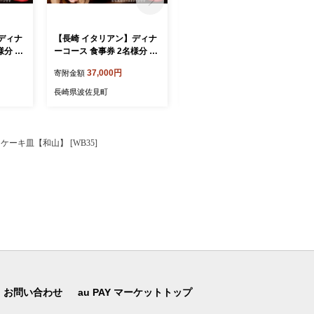
ディナ
【長崎 イタリアン】ディナ
【長崎 イタリアン】ランチ
様分 プ
ーコース 食事券 2名様分 ス
コース 食事券 1名様分【La
Secon
タンダードコース 【La Sec
Seconda Casa】 [IG14]
37,000円
10,000円
寄附金額
寄附金額
onda Casa】 [IG15]
長崎県波佐見町
長崎県波佐見町
ーキ皿【和山】 [WB35]
お問い合わせ
au PAY マーケットトップ