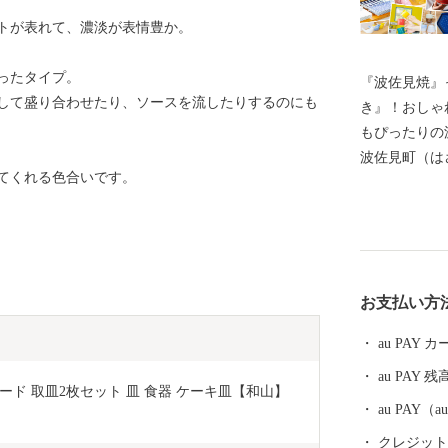
トが表れて、濃淡が表情豊か。
ったタイプ。
『波佐見焼』
して盛り合わせたり、ソースを流したりするのにも
き』！おしゃ
もぴったりの
波佐見町（は
てくれる色合いです。
し、四方を山
田百選に選ば
かな自然のな
農畜産業が行
器産業を中心
お支払い方
います。 今
最大規模の登
au PAY
かれた「くら
au PAY 残
品であった磁
 取皿2枚セット 皿 食器 ケーキ皿【和山】 
も大きな影響
au PAY
においても、
クレジットカ