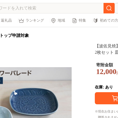
返礼品
ランキング
地域
特集
初めての
トップ申請対象
【波佐見焼
2枚セット 皿
寄附金額
12,000
在庫: あり
現在お住まい
贈答されませ