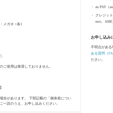
品であった磁
も大きな影響
au PAY
においても、
クレジットカ
用和食器の一
ners、AM
ガネ ×各1  
誇っています
作られたやき
お申し込み
など、ここで
は、ぜひ波佐
不明点がある
ある質問（FA
機△
ださい。
のご使用は推奨しておりません。  
】 
場合があります。 下部記載の「個体差につい
ご一読のうえ、お申し込みください。