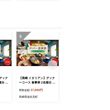
5
6
ディナ
【長崎 イタリアン】ディナ
【長崎 イタリアン】ランチ
様分 プ
ーコース 食事券 2名様分 ス
コース 食事券 1名様分【La
Secon
タンダードコース 【La Sec
Seconda Casa】 [IG14]
37,000円
10,000円
寄附金額
寄附金額
onda Casa】 [IG15]
長崎県波佐見町
長崎県波佐見町