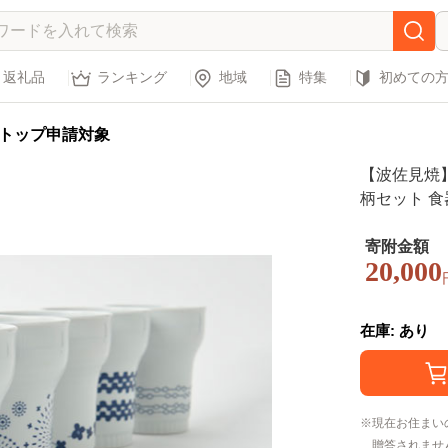
返礼品
ランキング
地域
特集
初めての
トップ申請対象
【波佐見焼】
柄セット 食器
寄附金額
20,000
在庫: あり
現在お住まい
贈答されませ