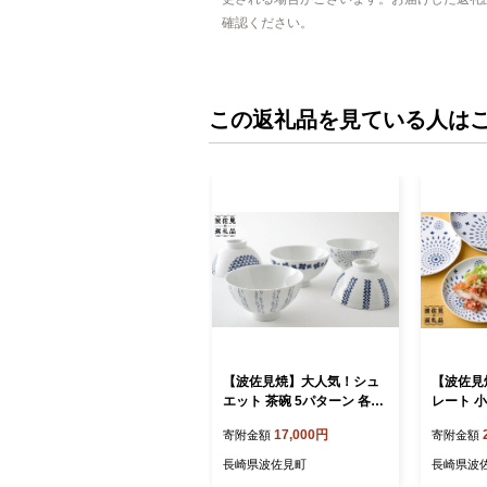
確認ください。
この返礼品を見ている人は
【波佐見焼】大人気！シュ
【波佐見
エット 茶碗 5パターン 各1
レート 
個 計5個セット 食器 皿 【福
食器 皿 
17,000円
寄附金額
寄附金額
田陶器店】 [PA36]
168]
長崎県波佐見町
長崎県波