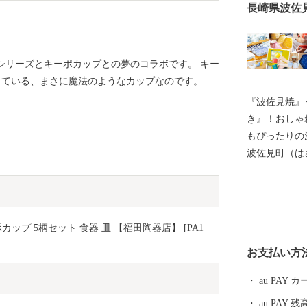
長崎県波佐
シリーズとキーポカップとの夢のコラボです。 キー
になっている、まさに魔法のようなカップなのです。
『波佐見焼』
き』！おしゃ
もぴったりの
波佐見町（は
し、四方を山
田百選に選ば
かな自然のな
農畜産業が行
プ 5柄セット 食器 皿 【福田陶器店】 [PA1
器産業を中心
お支払い方
います。 今
最大規模の登
au PAY
かれた「くら
au PAY 残