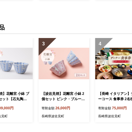
品
3
4
焼】花離宮 小鉢 ブ
【波佐見焼】花離宮 小鉢 2
【長崎 イタリアン】
個セット【石丸陶
個セット ピンク・ブルー
ーコース 食事券 2名
5]
【石丸陶芸】 [LB94]
レミアムコース 【La 
39,000円
26,000円
75,000円
寄附金額
寄附金額
da Casa】 [IG16]
佐見町
長崎県波佐見町
長崎県波佐見町