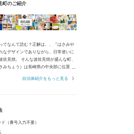
見町のご紹介
ってなんて読む？正解は、、『はさみや
れなデザインでありながら、日常使いに
波佐見焼。 そんな波佐見焼が盛んな町、
さみちょう）は長崎県の中央部に位置
に囲まれています。 ここでは、日本の棚
自治体紹介をもっと見る
れた「鬼木棚田」にみられるように、豊
かで、お米やお茶、アスパラガスなどの
われているほか、400年の歴史を持つ陶磁
とした「ものづくり」の息吹が根付いて
法
なお多くの窯元が集積する中尾山には世界
り窯跡があり、江戸時代には、ここで焼
 カード（番号入力不要）
わんか碗」が全国に出荷され、当時貴重
高