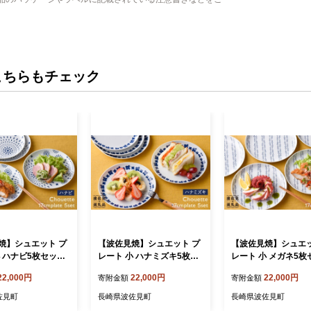
こちらもチェック
焼】シュエット プ
【波佐見焼】シュエット プ
【波佐見焼】シュエッ
小 ハナビ5枚セット
レート 小 ハナミズキ5枚セ
レート 小 メガネ5枚
【福田陶器店】[PA
ット 食器 皿 【福田陶器
食器 皿 【福田陶器店】
22,000円
22,000円
22,000円
寄附金額
寄附金額
店】 [PA169]
170]
佐見町
長崎県波佐見町
長崎県波佐見町