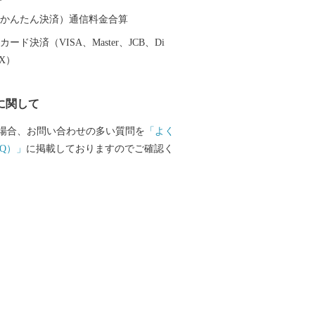
器を広く普及させるとともに、食文化に
を与えたといわれています。 そして近年
（auかんたん決済）通信料金合算
日本の食卓を彩るおしゃれで機能的な日
ード決済（VISA、Master、JCB、Di
大産地として、全国的にも高いシェアを
EX）
。（すでに皆さまの食卓にも、波佐見で
ものがあるかも！？）窯元、棚田、温泉
に関して
は紹介しきれません。長崎へお越しの際
見町へお立ち寄りください。
場合、お問い合わせの多い質問を
「よく
Q）」
に掲載しておりますのでご確認く