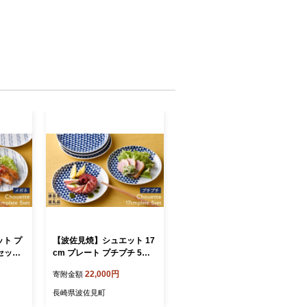
ト プ
【波佐見焼】シュエット 17
セット
cm プレート プチプチ 5枚
 [PA
セット 食器 皿 【福田陶器
22,000円
寄附金額
店】 [PA171]
長崎県波佐見町