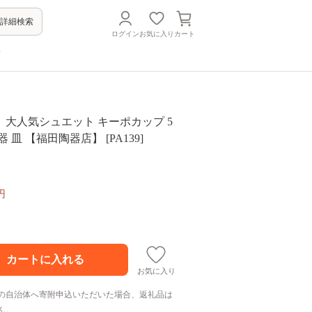
詳細検索
ログイン
お気に入り
カート
方
大人気シュエット キーポカップ 5
 皿 【福田陶器店】 [PA139]
円
お気に入り
の自治体へ寄附申込いただいた場合、返礼品は
ん。