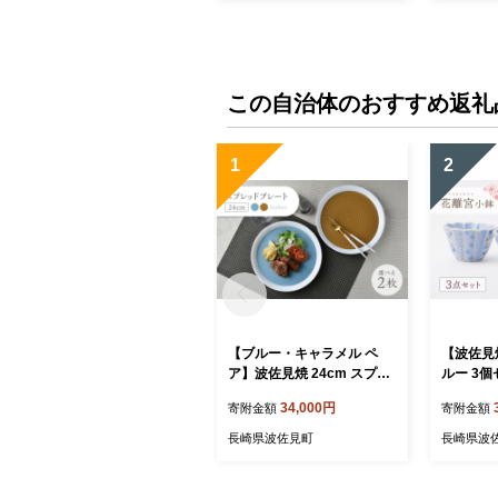
この自治体のおすすめ返礼
1
2
【ブルー・キャラメル ペ
【波佐見
ア】波佐見焼 24cm スプレ
ルー 3
ッドプレート【一真窯】 [B
芸】 [LB9
34,000円
寄附金額
寄附金額
B55]
長崎県波佐見町
長崎県波