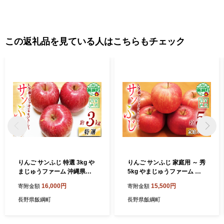
この返礼品を見ている人はこちらもチェック
りんご サンふじ 特選 3kg や
りんご サンふじ 家庭用 ～ 秀
まじゅうファーム 沖縄県へ
5kg やまじゅうファーム 沖
の配送不可 2026年12月中旬
縄県への配送不可 2026年12
16,000円
15,500円
寄附金額
寄附金額
頃から2026年12月下旬頃ま
月中旬頃から2026年12月下
で順次発送予定 令和8年度収
旬頃まで順次発送予定 令和8
長野県飯綱町
長野県飯綱町
穫分 信州の環境にやさしい
年度収穫分 信州の環境にや
農産物 減農薬栽培 長野県 飯
さしい農産物 減農薬栽培 長