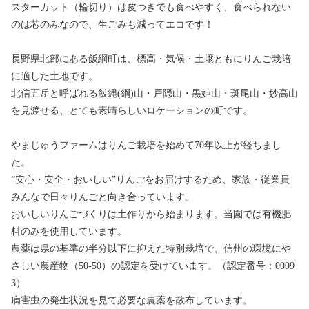
スターカット（輪切り）は皮つきでも食べやすく、食べられない
のは芯のみなので、生ごみも減ってエコです！
長野県北部にある飯綱町は、標高・気候・土壌ともにりんご栽培
に適した土地です。
北信五岳と呼ばれる飯縄(綱)山・戸隠山・黒姫山・斑尾山・妙高山
を見渡せる、とても素晴らしいロケーションの町です。
やまじゅうファームはりんご栽培を始めて70年以上が経ちまし
た。
”安心・安全・おいしい”りんごをお届けするため、家族・従業員
みんなで日々りんごと向き合っています。
おいしいりんごづくりは土作りから始まります。当園では有機肥
料のみを使用しています。
農薬は県の基準の半分以下に抑えた特別栽培で、信州の環境にや
さしい農産物（50-50）の認定を受けています。（認定番号：0009
3）
病害虫の発生状況を見て必要な農薬を散布しています。