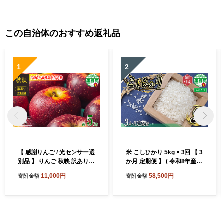
綱町 [0533]
野県 飯綱町 [1396]
この自治体のおすすめ返礼品
1
2
【 感謝りんご / 光センサー選
米 こしひかり 5kg × 3回 【 3
別品 】 りんご 秋映 訳あり 5
か月 定期便 】 ( 令和8年産 )
kg （ 12玉 〜 25玉 ） 交換保
山岸ファームのお米 沖縄県
11,000円
58,500円
寄附金額
寄附金額
証 ながの農業協同組合 2026
への配送不可 2026年10月上
年10月上旬頃から2026年10
旬頃から順次発送予定 コシ
月下旬頃まで順次発送予定
ヒカリ 白米 精米 お米 信州
令和8年度収穫分 傷 不揃い
予約 農家直送 長野県 飯綱町
リンゴ 林檎 果物 フルーツ 信
[2001]