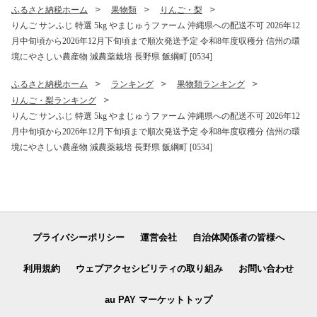
州 長野 予約 長野県 飯綱町
ふるさと納税ホーム
果物類
りんご・梨
[1202]
りんご サンふじ 特選 5kg やまじゅうファーム 沖縄県への配送不可 2026年12
月中旬頃から2026年12月下旬頃まで順次発送予定 令和8年度収穫分 信州の環
境にやさしい農産物 減農薬栽培 長野県 飯綱町 [0534]
ふるさと納税ホーム
ランキング
果物類ランキング
りんご・梨ランキング
りんご サンふじ 特選 5kg やまじゅうファーム 沖縄県への配送不可 2026年12
月中旬頃から2026年12月下旬頃まで順次発送予定 令和8年度収穫分 信州の環
境にやさしい農産物 減農薬栽培 長野県 飯綱町 [0534]
プライバシーポリシー
運営会社
自治体関係者の皆様へ
利用規約
ウェブアクセシビリティの取り組み
お問い合わせ
au PAY マーケットトップ