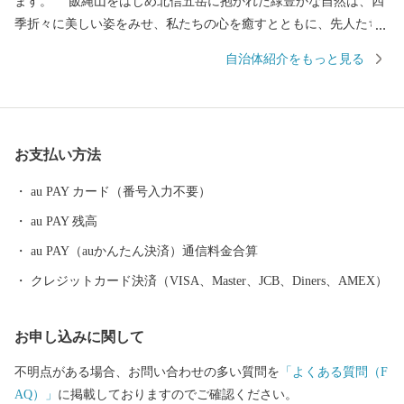
ます。 飯縄山をはじめ北信五岳に抱かれた緑豊かな自然は、四
季折々に美しい姿をみせ、私たちの心を癒すとともに、先人たち
の英知とたゆまぬ努力によって、農業はもとよりあらゆる産業や
自治体紹介をもっと見る
私たちの生活すべての基盤となっています。 その豊かな自然と
誇りある歴史を背景に果樹稲作を中心とした農業振興などに積極
的に取組み、現在、長野市のベッドタウンや北信地域の観光拠点
として、また、飯綱町産コシヒカリはもとより、りんごやももな
お支払い方法
ど果樹の一大産地として発展してきました。 大自然に囲まれ四
季を通じて魅力ある飯綱町に是非お立ち寄りください。
au PAY カード（番号入力不要）
au PAY 残高
au PAY（auかんたん決済）通信料金合算
クレジットカード決済（VISA、Master、JCB、Diners、AMEX）
お申し込みに関して
不明点がある場合、お問い合わせの多い質問を
「よくある質問（F
AQ）」
に掲載しておりますのでご確認ください。