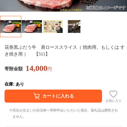
花巻黒ぶだう牛 肩ローススライス（ 焼肉用、もしくは す
き焼き用 ） 【511】
14,000
寄附金額
円
在庫: あり
お気に入り
現在お住まいの自治体へ寄附申込いただいた場合、返礼品は贈答され
ません。