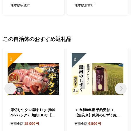
熊本県宇城市
熊本県湯前町
この自治体のおすすめ返礼品
1
2
厚切り牛タン塩味 1kg（500
＜ 令和8年産 予約受付 ＞
g×2パック） 焼肉 BBQ 【76
【無洗米】銀河のしずく厳選
7】
プレミアム（減農薬・減化学
15,000円
6,500円
寄附金額
寄附金額
肥料）2kg 【2083】