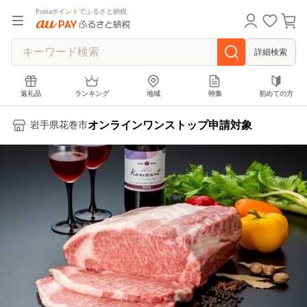
Pontaポイントでふるさと納税
詳細検索
返礼品
ランキング
地域
特集
初めての方
オンラインワンストップ申請対象
岩手県花巻市