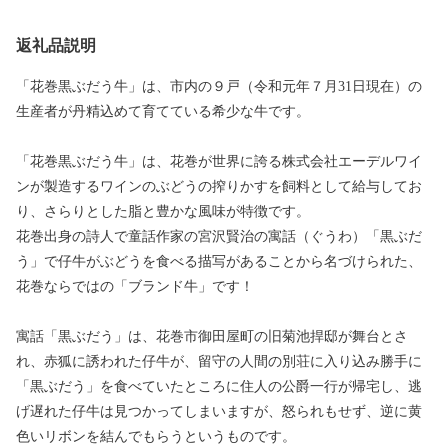
返礼品説明
「花巻黒ぶだう牛」は、市内の９戸（令和元年７月31日現在）の
生産者が丹精込めて育てている希少な牛です。
「花巻黒ぶだう牛」は、花巻が世界に誇る株式会社エーデルワイ
ンが製造するワインのぶどうの搾りかすを飼料として給与してお
り、さらりとした脂と豊かな風味が特徴です。
花巻出身の詩人で童話作家の宮沢賢治の寓話（ぐうわ）「黒ぶだ
う」で仔牛がぶどうを食べる描写があることから名づけられた、
花巻ならではの「ブランド牛」です！
寓話「黒ぶだう」は、花巻市御田屋町の旧菊池捍邸が舞台とさ
れ、赤狐に誘われた仔牛が、留守の人間の別荘に入り込み勝手に
「黒ぶだう」を食べていたところに住人の公爵一行が帰宅し、逃
げ遅れた仔牛は見つかってしまいますが、怒られもせず、逆に黄
色いリボンを結んでもらうというものです。