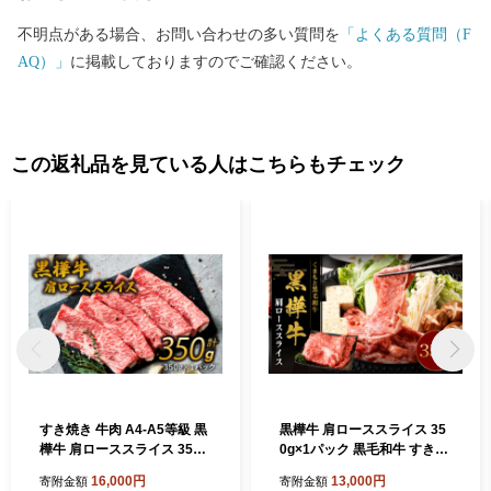
不明点がある場合、お問い合わせの多い質問を
「よくある質問（F
AQ）」
に掲載しておりますのでご確認ください。
この返礼品を見ている人はこちらもチェック
すき焼き 牛肉 A4-A5等級 黒
黒樺牛 肩ローススライス 35
樺牛 肩ローススライス 350g
0g×1パック 黒毛和牛 すき焼
×1パック
き しゃぶしゃぶ 冷凍
16,000円
13,000円
寄附金額
寄附金額