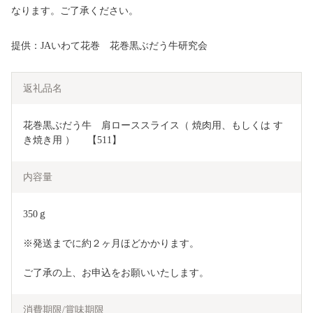
なります。ご了承ください。
提供：JAいわて花巻 花巻黒ぶだう牛研究会
返礼品名
花巻黒ぶだう牛　肩ローススライス（ 焼肉用、もしくは す
き焼き用 ）　 【511】
内容量
350ｇ
※発送までに約２ヶ月ほどかかります。
ご了承の上、お申込をお願いいたします。
消費期限/賞味期限