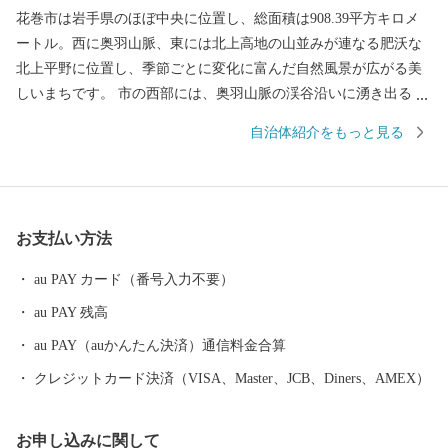
花巻市は岩手県のほぼ中央に位置し、総面積は908.39平方キロメ
ートル。西に奥羽山脈、東には北上高地の山並みが連なる肥沃な
北上平野に位置し、季節ごとに変化に富んだ自然風景が広がる美
しいまちです。 市の西部には、奥羽山脈の渓谷沿いに湧き出る花
巻温泉郷があります。周辺は県立自然公園に指定され、立ちのぼ
自治体紹介をもっと見る
る湯けむりと深山の緑、目の前を流れる清流が、情緒豊かな風景
を醸し出します。 また、宮沢賢治や萬鉄五郎などの世界的に知ら
れる先人を輩出するとともに、早池峰神楽や鹿踊りなどの郷土芸
能、日本三大杜氏のひとつ南部杜氏、さき織り、ホームスパン等
お支払い方法
の優れた技術が多く伝えられています。さらに、岩手県内唯一の
花巻空港があり、東北新幹線新花巻駅や東北自動車道、東北横断
au PAY カード（番号入力不要）
自動車道などの高速交通網が整備されるなど、北東北の高速交通
au PAY 残高
網の結節点という極めて恵まれた拠点性を有しています。
au PAY（auかんたん決済）通信料金合算
クレジットカード決済（VISA、Master、JCB、Diners、AMEX）
お申し込みに関して