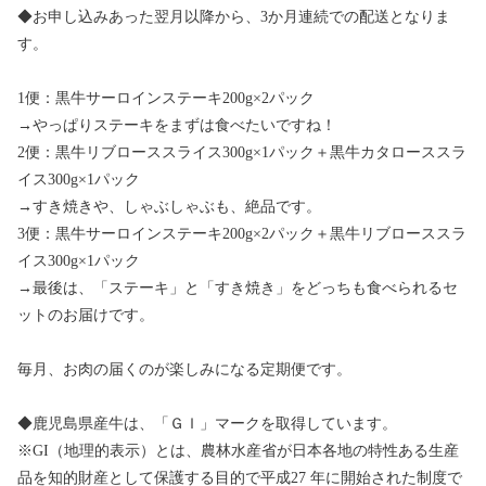
◆お申し込みあった翌月以降から、3か月連続での配送となりま
す。
1便：黒牛サーロインステーキ200g×2パック
→やっぱりステーキをまずは食べたいですね！
2便：黒牛リブローススライス300g×1パック＋黒牛カタローススラ
イス300g×1パック
→すき焼きや、しゃぶしゃぶも、絶品です。
3便：黒牛サーロインステーキ200g×2パック＋黒牛リブローススラ
イス300g×1パック
→最後は、「ステーキ」と「すき焼き」をどっちも食べられるセ
ットのお届けです。
毎月、お肉の届くのが楽しみになる定期便です。
◆鹿児島県産牛は、「ＧＩ」マークを取得しています。
※GI（地理的表示）とは、農林水産省が日本各地の特性ある生産
品を知的財産として保護する目的で平成27 年に開始された制度で