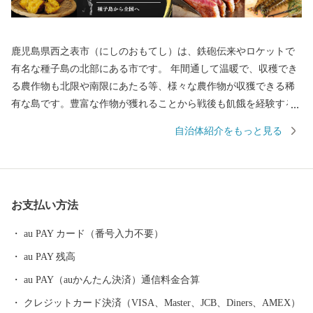
鹿児島県西之表市（にしのおもてし）は、鉄砲伝来やロケットで
有名な種子島の北部にある市です。 年間通して温暖で、収穫でき
る農作物も北限や南限にあたる等、様々な農作物が収獲できる稀
有な島です。豊富な作物が獲れることから戦後も飢餓を経験する
ことがなく、昔から「飢えを知らない島」とも呼ばれています。
自治体紹介をもっと見る
宇宙開発で未来を担うロケット打ち上げなど最先端技術がある一
方で、昔ながらの技術や自然豊かな景色が残っているのも特徴で
す。 海に囲まれて東西南北どこかでは波が発生していることから
サーフィンの聖地としても有名です。また、令和２年には国内初
お支払い方法
の「ヨガの聖地」としても認定されました。 特産品としては、西
之表市の安納地区で作られる「安納芋」が有名です。全国のお店
au PAY カード（番号入力不要）
で見かける機会も多い「安納芋」、ぜひ本場の安納芋をご堪能く
au PAY 残高
ださい。 また、現在では日本で唯一ここでしか行われていない伝
統製法にて作られている全て手作業の「黒糖」や初の国産ハサミ
au PAY（auかんたん決済）通信料金合算
である「種子鋏（たねばさみ）」、 トビウオやイカ等の新鮮な海
クレジットカード決済（VISA、Master、JCB、Diners、AMEX）