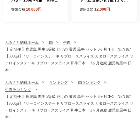
バター 200g × 4箱 NFN40
ァーム 安納いも ( 紅 ) S サイ
04 【250pt】// 種子島バター
ズ 5kg NFN654【300pt】//
10,000円
12,000円
寄附金額
寄附金額
セット 種子島産 生乳のみ お
安納芋 本場 糖度 熟成期間 G.
料理 お菓子作り 酪農 乳牛 普
I 保護制度 ブランド 生いも
段使い 美味しい 生乳 牛乳 3.
芋 いも さつまいも
6牛乳 大人気
ふるさと納税ホーム
肉
牛肉
【 定期便 】鹿児島 黒牛 5等級 だけの 厳選 黒牛 セット 3ヶ月 ｺｰｽ NFN167
【3000pt】 / サーロインステーキ リブローススライス カタローススライス サ
ーロインステーキ リブローススライス 和牛日本一 3ヶ月連続 鹿児島黒牛 日
本一
ふるさと納税ホーム
ランキング
肉ランキング
牛肉ランキング
【 定期便 】鹿児島 黒牛 5等級 だけの 厳選 黒牛 セット 3ヶ月 ｺｰｽ NFN167
【3000pt】 / サーロインステーキ リブローススライス カタローススライス サ
ーロインステーキ リブローススライス 和牛日本一 3ヶ月連続 鹿児島黒牛 日
本一