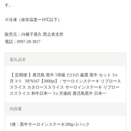
す。
※冷凍（保存温度ー18℃以下）
販売元：JA種子屋久 西之表支所
電話：0997-28-3817
返礼品名
【 定期便 】鹿児島 黒牛 5等級 だけの 厳選 黒牛 セット 3ヶ
月 ｺｰｽ　NFN167【3000pt】 / サーロインステーキ リブロース
スライス カタローススライス サーロインステーキ リブロー
ススライス 和牛日本一 3ヶ月連続 鹿児島黒牛 日本一 
内容量
1便：黒牛サーロインステーキ200g×2パック