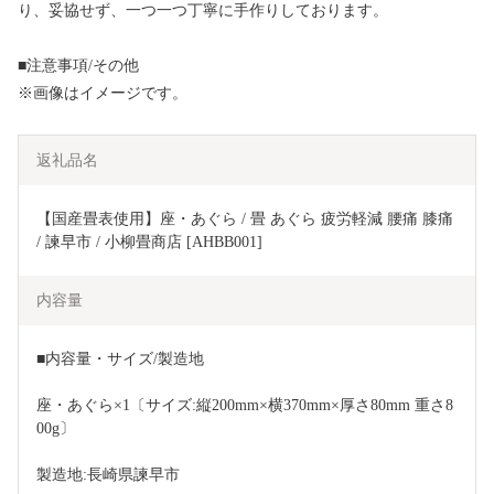
り、妥協せず、一つ一つ丁寧に手作りしております。
■注意事項/その他
※画像はイメージです。
返礼品名
【国産畳表使用】座・あぐら / 畳 あぐら 疲労軽減 腰痛 膝痛 
/ 諫早市 / 小柳畳商店 [AHBB001]
内容量
■内容量・サイズ/製造地
座・あぐら×1〔サイズ:縦200mm×横370mm×厚さ80mm 重さ8
00g〕
製造地:長崎県諫早市