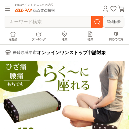
Pontaポイントでふるさと納税
詳細検索
返礼品
ランキング
地域
特集
初めての方
オンラインワンストップ申請対象
長崎県諫早市