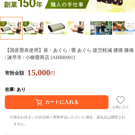
【国産畳表使用】座・あぐら / 畳 あぐら 疲労軽減 腰痛 膝痛
/ 諫早市 / 小柳畳商店 [AHBB001]
15,000
寄附金額
円
在庫: あり
お気に入り
現在お住まいの自治体へ寄附申込いただいた場合、返礼品は贈答され
ません。