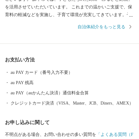
を活用させていただいています。 これまでの温かいご支援で、保
育料の軽減などを実施し、子育て環境が充実してきています。子
育て世帯から好評をいただいており、今後、さらなる取組を進め
自治体紹介をもっと見る
るため、皆さまからの応援を心よりお待ちしております。 この
ほか、「産業振興」や「図書資料購入」、「スポーツ振興」など
の事業に応じた複数の寄附コースをご用意しております。 ご寄附
いただいた方には、諫早市自慢の特産品などをお礼としてお送り
お支払い方法
しております。 ふるさと諫早と、そこで遊ぶ子どもたちの笑顔を
思い浮かべていただければ幸いです。 ふるさと納税の返礼品、配
au PAY カード（番号入力不要）
送、寄附金受領証明書、ワンストップ特例申請書などに関するお
au PAY 残高
問い合わせは下記へ お問合せ先：諫早市ふるさと納税サポート室
TEL:050-8890-9461（受付時間：平日10：00～17：00） FAX:0957-
au PAY（auかんたん決済）通信料金合算
56-9961 メールアドレス：isahaya@steamship.co.jp ※土曜日・日曜
クレジットカード決済（VISA、Master、JCB、Diners、AMEX）
日・祝日および年末年始は対応いたしかねます。
お申し込みに関して
不明点がある場合、お問い合わせの多い質問を
「よくある質問（F