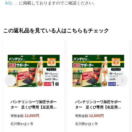
AQ）」
に掲載しておりますのでご確認ください。
この返礼品を見ている人はこちらもチェック
バンテリンコーワ加圧サポー
バンテリンコーワ加圧サポー
ター 足くび専用【左足用】
ター 足くび専用【右足用】
ふつう～大きめサイズ（Ｍ
ふつう～大きめサイズ（Ｍ
12,000円
12,000円
寄附金額
寄附金額
～Ｌ） ブラック １個 バ
～Ｌ） ブラック １個 バ
ンテリン 国産 有名メーカー
ンテリン 国産 有名メーカー
石川県かほく市
石川県かほく市
敬老の日 父の日 母の日 プレ
敬老の日 父の日 母の日 プレ