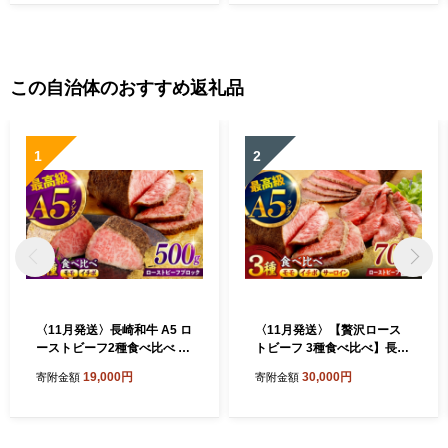
ゼント 実用品 腰痛 膝痛 肘痛
ゼント 実用品 腰痛 膝痛 肘痛
ひじ痛 サポーター サポート
ひじ痛 サポーター サポート
仕事 日常 繊維 国内製造
仕事 日常 繊維 国内製造
この自治体のおすすめ返礼品
1
2
〈11月発送〉長崎和牛 A5 ロ
〈11月発送〉【贅沢ロース
ーストビーフ2種食べ比べ 希
トビーフ 3種食べ比べ】長崎
少部位イチボ(200g)・モモ(3
和牛 A5 希少部位イチボ200
19,000円
30,000円
寄附金額
寄附金額
00g) / 牛肉 国産 ろーすとび
g・モモ300g・サーロイン20
ーふ ブロック いちぼ 赤身 も
0g / ローストビーフ スライ
も / 諫早市 / 野中精肉店 [AH
ス 牛肉 国産 ろーすとびーふ
CW175]
いちぼ 赤身 もも サーロイン