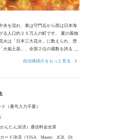
中央を流れ、東は守門岳から西は日本海
る人口約２５万人の町です。 夏の風物
花火は「日本三大花火」に数えられ、歴
「火焔土器」、全国２位の蔵数を誇る日
野菜などの食の名産品、海外からも買い
自治体紹介をもっと見る
ている錦鯉、豊かな自然を生かした風光
ど、さまざまな特色と文化を持った個性
されています。 さらに、うまい米
シヒカリ」は、長岡市が発祥。化学肥料
法
した特別栽培米の生産量は全国トップク
 カード（番号入力不要）
た長岡自慢の品をご用意しました。ぜひ
高
で長岡を応援してください！
（auかんたん決済）通信料金合算
ード決済（VISA、Master、JCB、Di