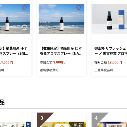
定】楢葉町産 ゆず
【数量限定】楢葉町産 ゆず
御山杉 リフレッシュ
マスプレー（2個セ
香るアロマスプレー【NAR
ー ／ 世古林業 アロ
ARA-ROMA】
A-ROMA】【アロマ スプレ
マスプレー リラック
14,000円
9,000円
12,000円
寄附金額
寄附金額
 スプレー ギフト
ー ギフト ゆず 香り ルーム
フレグランス 三重県
り ルームフレグラン
フレグランス ホームフレグ
伊勢志摩
葉町
福島県楢葉町
三重県度会町
ムフレグランス ナチ
ランス ナチュラル オイル
オイル リラックス
リラックス ルームスプレー
プレー インテリア
インテリア用品 リフレッシ
フレッシュ セット
ュ プレゼント 贈り物 柚
ト 贈り物 柚子】
子】
品
3
4