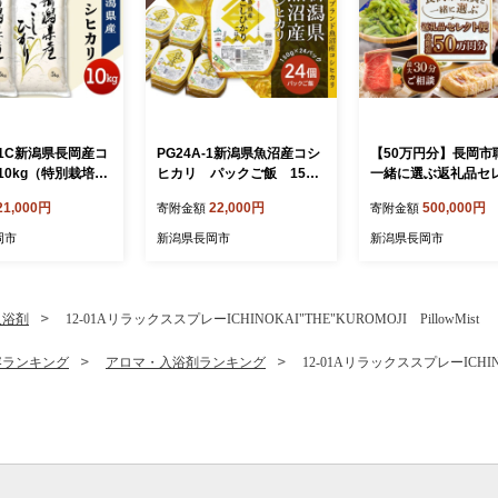
101C新潟県長岡産コ
PG24A-1新潟県魚沼産コシ
【50万円分】長岡市
10kg（特別栽培
ヒカリ パックご飯 150g
一緒に選ぶ返礼品セ
26年8月下旬発
×24パック
便
21,000円
22,000円
500,000円
寄附金額
寄附金額
岡市
新潟県長岡市
新潟県長岡市
入浴剤
12-01AリラックススプレーICHINOKAI"THE"KUROMOJI PillowMist
容ランキング
アロマ・入浴剤ランキング
12-01AリラックススプレーICHINOK