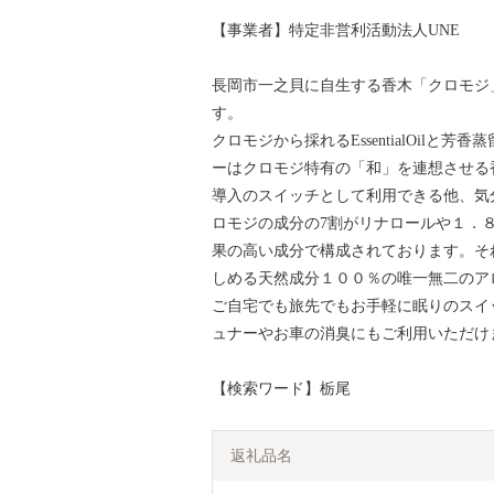
【事業者】特定非営利活動法人UNE
長岡市一之貝に自生する香木「クロモジ
す。
クロモジから採れるEssentialOil
ーはクロモジ特有の「和」を連想させる
導入のスイッチとして利用できる他、気
ロモジの成分の7割がリナロールや１．
果の高い成分で構成されております。そ
しめる天然成分１００％の唯一無二のア
ご自宅でも旅先でもお手軽に眠りのスイ
ュナーやお車の消臭にもご利用いただけ
【検索ワード】栃尾
返礼品名