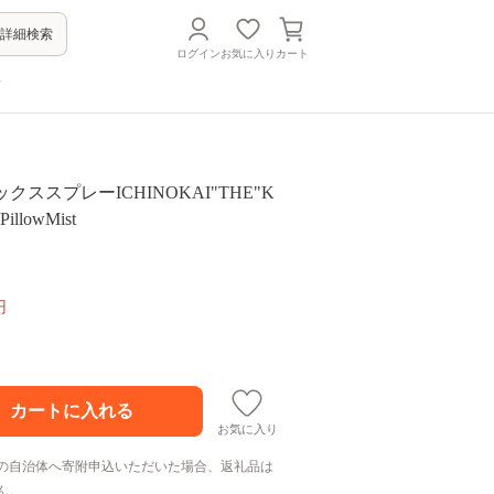
詳細検索
ログイン
お気に入り
カート
方
ラックススプレーICHINOKAI"THE"K
llowMist
円
お気に入り
の自治体へ寄附申込いただいた場合、返礼品は
ん。