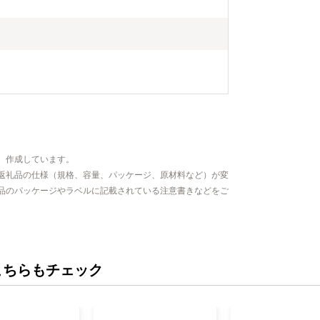
、作成しています。
返礼品の仕様（規格、容量、パッケージ、原材料など）が変
品のパッケージやラベルに記載されている注意書きなどをご
こちらもチェック