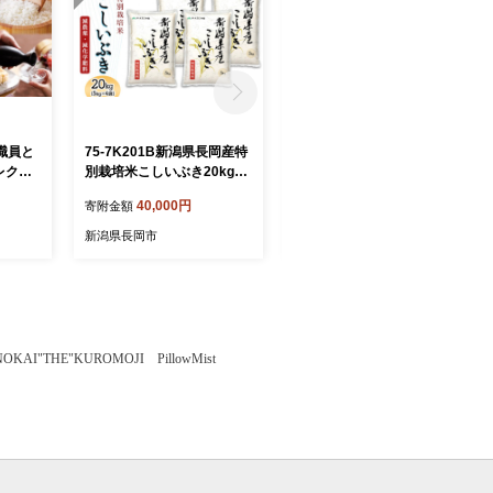
職員と
75-7K201B新潟県長岡産特
75-7K10ZB【12ヶ月連続お
レクト
別栽培米こしいぶき20kg
届け】新潟県長岡産特別栽
（5kg×4袋）【2026年8月
培米こしいぶき10kg（5kg×
40,000円
240,000円
寄附金額
寄附金額
発送】
2袋）【2026年8月発送開
始】
新潟県長岡市
新潟県長岡市
AI"THE"KUROMOJI PillowMist