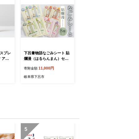
 スプレ
下呂膏物語なごみシート 貼
マ アロ
爛漫（はるらんまん）セッ
ス 精油
トＡ 贈答 ギフト アロマ リ
11,000円
寄附金額
 度会町
ラックス エッセンシャルオ
イル
岐阜県下呂市
5
6