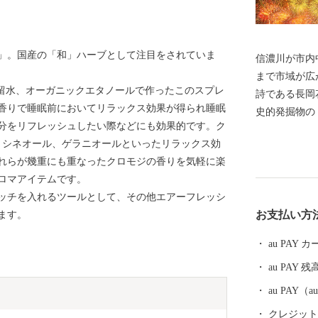
」。国産の「和」ハーブとして注目をされていま
信濃川が市内
まで市域が広が
と芳香蒸留水、オーガニックエタノールで作ったこのスプレ
詩である長岡
香りで睡眠前においてリラックス効果が得られ睡眠
史的発掘物の
分をリフレッシュしたい際などにも効果的です。ク
本酒や、長岡
８シネオール、ゲラニオールといったリラックス効
付けが増加し
れらが幾重にも重なったクロモジの香りを気軽に楽
明媚な棚田な
ロマアイテムです。
豊かなエリアが包括
ッチを入れるツールとして、その他エアーフレッシ
の代名詞「コ
お支払い方
ます。
や農薬を減ら
ラスです。 お礼の品には色もつやも最高のコシヒカリ
au PAY
をはじめとし
au PAY 残
ふるさと納税
au PAY
クレジットカ