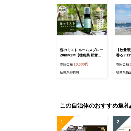
森のミスト ルームスプレー
【数量限
20ml×1本【徳島県 那賀町
香るアロ
国産 日本製 ルームスプレー
ット）【N
10,000円
寄附金額
寄附金額
木頭杉 木頭スギ 杉 スギ ク
【アロマ
ロモジ くろもじ 木頭柚子
ゆず 香
徳島県那賀町
福島県楢
木頭ゆず 精油 ファブリック
ス ホー
リラックス おうち時間】N
ュラル 
M-05
ルームス
用品 リ
プレゼン
この自治体のおすすめ返礼
1
2