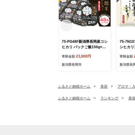
75-PG48F新潟県長岡産コシ
75-7N
ヒカリ パックご飯150g×48
シヒカリ
個（特別栽培米）
米）【20
23,000円
寄附金額
寄附金額
送】
新潟県長岡市
新潟県長
ふるさと納税ホーム
美容
アロマ・
ふるさと納税ホーム
ランキング
美