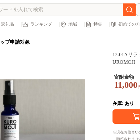
返礼品
ランキング
地域
特集
初めての
ップ申請対象
12-01Aリ
UROMOJI Pi
寄附金額
11,000
在庫: あり
現在お住まい
贈答されませ