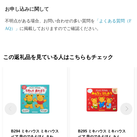
山（しおんじやま）古墳や、200基以上もの横穴式石室墳が集中す
お申し込みに関して
る「高安千塚（たかやすせんづか）古墳群」」は全国的にも知ら
れています。 ＜ものづくりのまち＞ 中小企業を中心に、高度な技
不明点がある場合、お問い合わせの多い質問を
「よくある質問（F
術力と製品開発力を誇る「ものづくりのまち」です。 全国トップ
AQ）」
に掲載しておりますのでご確認ください。
シェアの出荷額で伝統ある歯ブラシ生産をはじめ、金属製品や電
子機器など最先端技術に至るまで、匠の技が光ります。 製造品出
荷額は、府内で4番目（平成26年工業統計調査）の規模となり、ま
すます活力にあふれています。 八尾の特産 ＜八尾えだまめ＞ 八
この返礼品を見ている人はこちらもチェック
尾えだまめは、生産地と大消費地が隣接しているため、鮮度良好
に加え、完熟の状態で出荷できることで粒が大きく、実がしまっ
ていて甘みがあるのが特徴です。近畿有数の収穫量を誇ります。
＜八尾若ごぼう＞ 全国でもトップクラスの出荷量で、食物繊維や
鉄分、カルシウム、ルチンを多く含み、健康食材としても注目を
浴びています。「葉ごぼう」とも呼ばれ、葉・茎・根を丸ごと食
べることができます。しゃきしゃきとした歯ざわりとほのかな苦
味が食卓に春を運びます。
B294 ミキハウス ミキハウス
B295 ミキハウス ミキハウス
ベア 音のでるえほん さわっ
ベア 音のでるえほん みんな