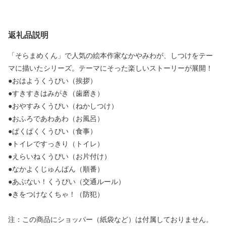
返礼品説明
「そらまめくん」で人気の絵本作家なかやみわが、しつけをテー
マに描いたシリーズ。テーマにそった楽しいストーリーが展開！
●おはようくうぴい（挨拶）
●すきすきはみがき（歯磨き）
●おやすみくうぴい（ねかしつけ）
●おふろであわあわ（お風呂）
●ぱくぱくくうぴい（食事）
●トイレですっきり（トイレ）
●えらいねくうぴい（お片付け）
●なかよくじゅんばん（順番）
●あぶない！くうぴい（交通ルール）
●きをつけなくちゃ！（防犯）
注：この商品にショッパー（紙袋など）は付属しておりません。