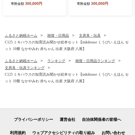
ク掃除機 EC-CR1-W(ホワイ
ク掃除機 EC-CR1-H(グレー
300,000円
300,000円
寄附金額
寄附金額
ト系)【シャープ 電化製品 家
系)【シャープ 電化製品 家電
電 生活家電 コードレス ステ
生活家電 コードレス スティ
ィック クリーナー 掃除機 紙
ック クリーナー 掃除機 紙パ
パック ステーション ラクテ
ック ステーション ラクティ
ィブエア 薄型 自動ごみ収集
ブエア 薄型 自動ごみ収集 吸
吸引力 絡まない ハンディ 新
引力 絡まない ハンディ 新生
ふるさと納税ホーム
雑貨・日用品
文房具・玩具
生活 正規品 大阪府 八尾市 返
活 正規品 大阪府 八尾市 返礼
C125 ミキハウスの知育読み聞かせ絵本セット【mikihouse くうぴい えほん セ
礼品】
品】
ット 10冊 なかやみわ 赤ちゃん 出産 大阪府 八尾】
ふるさと納税ホーム
ランキング
雑貨・日用品ランキング
文房具・玩具ランキング
C125 ミキハウスの知育読み聞かせ絵本セット【mikihouse くうぴい えほん セ
ット 10冊 なかやみわ 赤ちゃん 出産 大阪府 八尾】
プライバシーポリシー
運営会社
自治体関係者の皆様へ
利用規約
ウェブアクセシビリティの取り組み
お問い合わせ