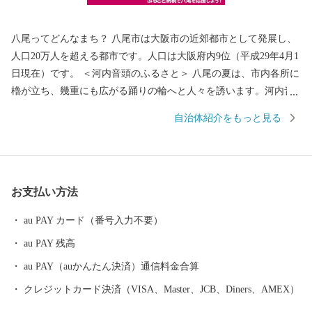
八尾ってどんなまち？ 八尾市は大阪市の近郊都市として発展し、
人口20万人を超える都市です。人口は大阪府内9位（平成29年4月1
日現在）です。 ＜河内音頭のふるさと＞ 八尾の夏は、市内各所に
櫓が立ち、幾重にも広がる踊りの輪へと人々を誘います。河内音
頭の歌と踊りが、世代を超えて八尾の人々を熱くさせます。 なか
自治体紹介をもっと見る
でも、「河内音頭発祥の地」と伝わる常光寺の正調河内音頭は、
室町時代、常光寺再建の折に木材を旧大和川から運んだときに歌
われた木遣り音頭がルーツとされています。流し節とも言われ、
ゆったりと語りかける情緒あふれるその音頭は、現在では常光寺
お支払い方法
でしか聞くことができません。 また、夏の風物詩として毎年9月
上旬に盛大に開催される八尾河内音頭まつり。河内音頭グランプ
au PAY カード（番号入力不要）
リや大盆踊り大会などが行われ、河内音頭一色のまつりは多くの
au PAY 残高
市民で賑わいます。 ＜歴史遺産のまち＞ 八尾市はゆたかな歴史や
文化財を有するまちです。市東部にある高安山山ろくは、地元で
au PAY（auかんたん決済）通信料金合算
「やまんねき」と呼ばれ、古くから人々が暮らす里山であり、歴
クレジットカード決済（VISA、Master、JCB、Diners、AMEX）
史遺産の宝庫です。なかでも、中河内最大の前方後円墳の心合寺