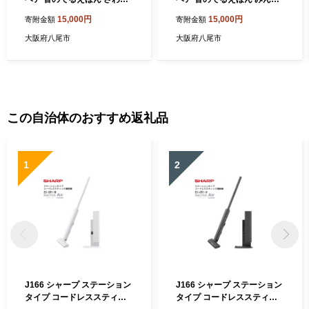
てあそぼう【mikihouse 絵
でうたおう【mikihouse 音
15,000円
15,000円
寄附金額
寄附金額
本 しかけ絵本 音のでる絵本
のでる絵本 おうたえほん 絵
赤ちゃん 出産 子供 英語 中国
本 しかけ絵本 赤ちゃん 出産
大阪府八尾市
大阪府八尾市
語 大阪府 八尾】
子供 英語 中国語 大阪府 八
尾】
この自治体のおすすめ返礼品
1
2
J166 シャープ ステーション
J166 シャープ ステーション
タイプ コードレススティッ
タイプ コードレススティッ