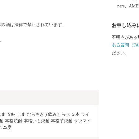
在では日本で
ners、AM
にて作られて
サミである「
の飲酒は法律で禁止されています。
お申し込み
カ等の新鮮な
。
出回っている
不明点がある
。
的な特産品が
ある質問（FA
ださい。
しま 安納 しま むらさき ) 飲みくらべ ３本 ライ
 いも焼酎 本格焼酎 本格いも焼酎 本格芋焼酎 サツマイ
 25度