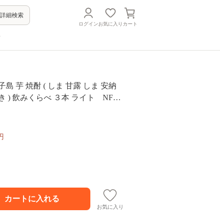
詳細検索
ログイン
お気に入り
カート
方
島 芋 焼酎 ( しま 甘露 しま 安納
 ) 飲みくらべ ３本 ライト NFN1
t】 / 芋焼酎 いも焼酎 本格焼酎 本格い
芋焼酎 サツマイモ 黄金千貫 紫いも
いも 飲み比べ 25度
円
お気に入り