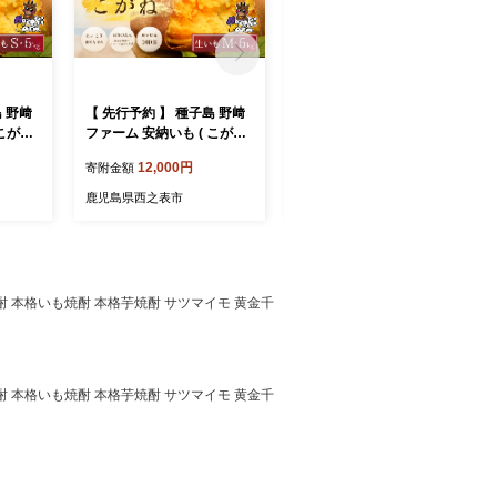
島 野﨑
【 先行予約 】 種子島 野﨑
【 先行予約 】 種子島 野﨑
こがね )
ファーム 安納いも ( こがね )
ファーム 種子島ゴールド S
656【3
M サイズ 5kg NFN657【3
サイズ 5kg NFN660【300
12,000円
12,000円
寄附金額
寄附金額
00pt】// 安納芋 本場 糖度 熟
pt】// 本場 糖度 熟成期間 G.I
 ブラン
成期間 G.I 保護制度 ブラン
保護制度 ブランド 生いも
鹿児島県西之表市
鹿児島県西之表市
ド 生いも 芋 いも さつまい
芋 いも さつまいも
も
本格焼酎 本格いも焼酎 本格芋焼酎 サツマイモ 黄金千
本格焼酎 本格いも焼酎 本格芋焼酎 サツマイモ 黄金千