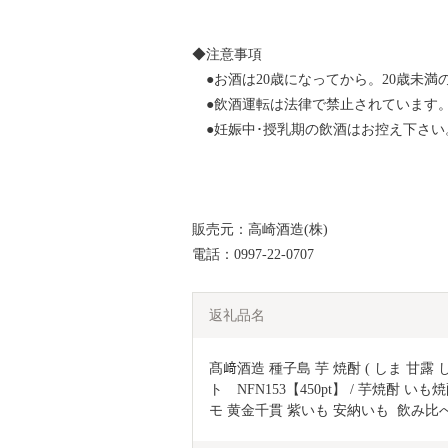
◆注意事項
●お酒は20歳になってから。20歳未満
●飲酒運転は法律で禁止されています
●妊娠中･授乳期の飲酒はお控え下さい
販売元：高崎酒造(株)
電話：0997-22-0707
返礼品名
髙﨑酒造 種子島 芋 焼酎 ( しま 甘露 
ト　NFN153【450pt】 / 芋焼酎
モ 黄金千貫 紫いも 安納いも  飲み比べ