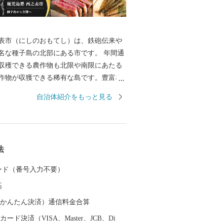
表市（にしのおもてし）は、鉄砲伝来や
名な種子島の北部にある市です。 年間通
収穫できる農作物も北限や南限にあたる
作物が収獲できる稀有な島です。豊富な
ことから戦後も飢餓を経験することがな
自治体紹介をもっと見る
飢えを知らない島」とも呼ばれていま
発で未来を担うロケット打ち上げなど最先
一方で、昔ながらの技術や自然豊かな景
るのも特徴です。 海に囲まれて東西南北
法
が発生していることからサーフィンの聖
名です。また、令和２年には国内初の
 カード（番号入力不要）
しても認定されました。 特産品とし
高
市の安納地区で作られる「安納芋」が有
のお店で見かける機会も多い「安納
（auかんたん決済）通信料金合算
場の安納芋をご堪能ください。 また、現
ード決済（VISA、Master、JCB、Di