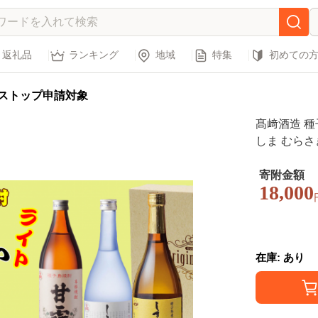
返礼品
ランキング
地域
特集
初めての
ストップ申請対象
髙﨑酒造 種子
しま むらさき
53【450p
も焼酎 本格
寄附金額
18,000
安納
在庫: あり