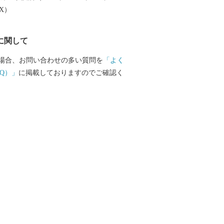
唯一ここでしか行われていない伝統製法
EX）
いる全て手作業の「黒糖」や初の国産ハ
種子鋏（たねばさみ）」、 トビウオやイ
に関して
海産物、全国のブランド牛として市場に
「西之表市生まれの黒毛和牛」など魅力
場合、お問い合わせの多い質問を
「よく
ございます。
Q）」
に掲載しておりますのでご確認く