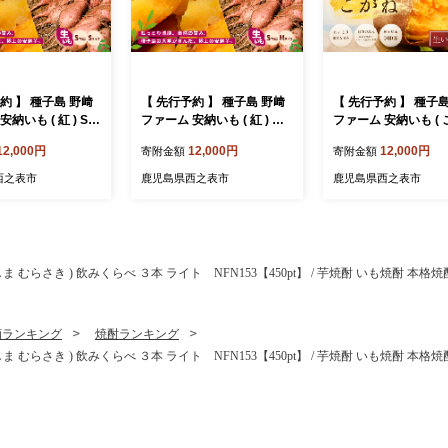
約 】 種子島 野﨑
【 先行予約 】 種子島 野﨑
【 先行予約 】 種子
納いも ( 紅 ) S
ファーム 安納いも ( 紅 ) M
ファーム 安納いも ( 
g NFN654【300
サイズ 5kg NFN655【300
S サイズ 5kg NFN
12,000円
12,000円
12,000円
寄附金額
寄附金額
 本場 糖度 熟成
pt】// 安納芋 本場 糖度 熟成
00pt】// 安納芋 本場 糖度 熟
I 保護制度 ブランド
期間 G.I 保護制度 ブランド
成期間 G.I 保護制度
西之表市
鹿児島県西之表市
鹿児島県西之表市
 いも さつまいも
生いも 芋 いも さつまいも
ド 生いも 芋 いも さつまい
も
 しま むらさき ) 飲みくらべ ３本 ライト NFN153【450pt】 / 芋焼酎 いも焼酎 
酒ランキング
焼酎ランキング
 しま むらさき ) 飲みくらべ ３本 ライト NFN153【450pt】 / 芋焼酎 いも焼酎 