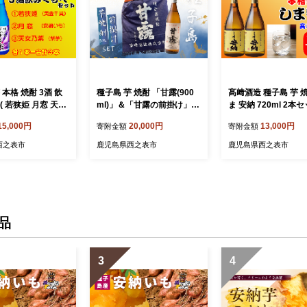
 本格 焼酎 3酒 飲
種子島 芋 焼酎 「甘露(900
髙﨑酒造 種子島 芋 
( 若狭姫 月窓 天女
ml)」＆「甘露の前掛け」セ
ま 安納 720ml 2
FN157【375pt】
ット NFN688【500pt】 //
NFN313【325pt】 
15,000円
20,000円
13,000円
寄附金額
寄附金額
 いも焼酎 本格焼酎
いも焼酎 芋焼酎 本格焼酎
酎 芋焼酎 本格焼酎 
焼酎 本格芋焼酎 サ
本格芋焼酎 本格いも焼酎 お
焼酎 本格いも焼酎 
西之表市
鹿児島県西之表市
鹿児島県西之表市
 黄金千貫 紫いも
湯割り ロック 水割り 25度
ロック 水割り 25度 
 飲み比べ
さつまいも 優等賞 黄金千貫
いも 安納芋
こがねせんがん ポケット 実
用性
品
3
4