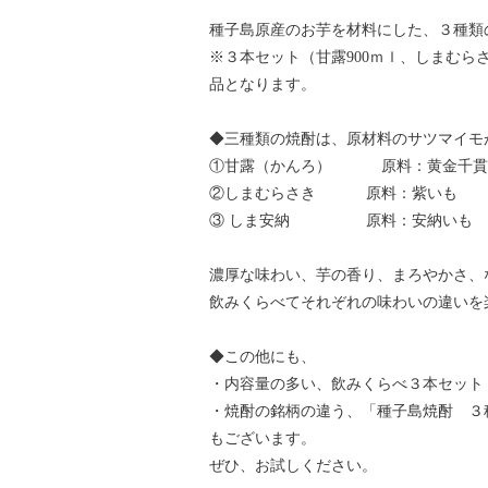
種子島原産のお芋を材料にした、３種類
※３本セット（甘露900ｍｌ、しまむらさ
品となります。
◆三種類の焼酎は、原材料のサツマイモ
①甘露（かんろ） 原料：黄金千貫
②しまむらさき 原料：紫いも
③ しま安納 原料：安納いも
濃厚な味わい、芋の香り、まろやかさ、
飲みくらべてそれぞれの味わいの違いを
◆この他にも、
・内容量の多い、飲みくらべ３本セット
・焼酎の銘柄の違う、「種子島焼酎 ３
もございます。
ぜひ、お試しください。