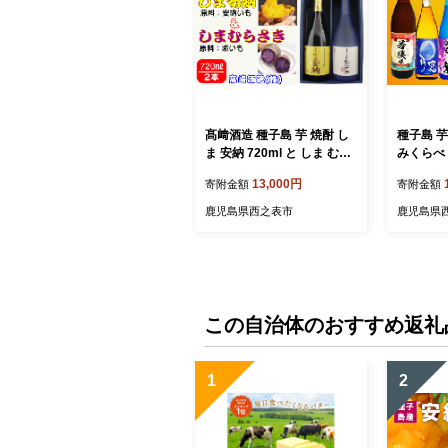
髙﨑酒造 種子島 芋 焼酎 し
種子島 芋
ま 安納 720ml と しま むら
みくらべ 
さき 720ml 2本セット NF
乃紫 ) N
13,000円
寄附金額
寄附金額
N017【325pt】 / いも焼酎
/ 芋焼酎
芋焼酎 本格焼酎 本格芋焼酎
本格いも
鹿児島県西之表市
鹿児島県
本格いも焼酎 お湯割り ロッ
ツマイモ
ク 水割り 25度 安納芋 紫い
安納いも
も むらさき芋 紫芋 飲み比
べ セット
この自治体のおすすめ返礼
1
2