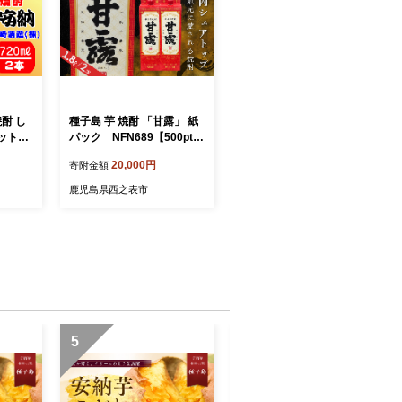
焼酎 し
種子島 芋 焼酎 「甘露」 紙
本セット
パック NFN689【500pt】
/ いも焼
// いも焼酎 芋焼酎 本格焼酎
20,000円
寄附金額
本格芋
本格芋焼酎 本格いも焼酎 お
お湯割り
湯割り ロック 水割り 25度
鹿児島県西之表市
さつま
さつまいも 優等賞 黄金千貫
こがねせんがん
5
6