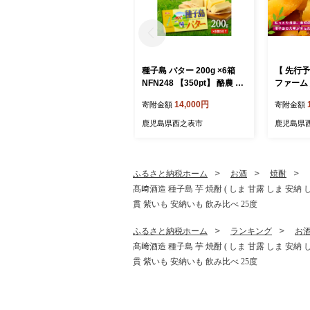
種子島 バター 200g ×6箱
【 先行予
NFN248 【350pt】 酪農 牧
ファーム 安
場 乳牛 3.6牛乳 種子島バタ
サイズ 5k
14,000円
寄附金額
寄附金額
ー 普段使い 生乳 牛乳 風味
pt】// 安納芋
豊か ランキング 人気 お菓
期間 G.
鹿児島県西之表市
鹿児島県
子 素材
生いも 芋
ふるさと納税ホーム
お酒
焼酎
髙﨑酒造 種子島 芋 焼酎 ( しま 甘露 しま 安納
貫 紫いも 安納いも 飲み比べ 25度
ふるさと納税ホーム
ランキング
お
髙﨑酒造 種子島 芋 焼酎 ( しま 甘露 しま 安納
貫 紫いも 安納いも 飲み比べ 25度