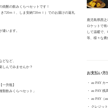
の焼酎の飲みくらべセットです！
き720ｍｌ、しま安納720ｍｌ）でのお届けの返礼
鹿児島県西之
ロケットで有
が違います。
して温暖で、
等、様々な農
作物が獲れる
く、昔から「
す。 宇宙開
などなど、
端技術がある
楽しんでみませんか？
色が残ってい
お支払い方
どこかでは波
地としても有
au PAY
【一升瓶】
「ヨガの聖地」と
au PAY 残
種類飲みくらべセット」
ては、西之表
名です。全国
au PAY
芋」、ぜひ本
クレジットカ