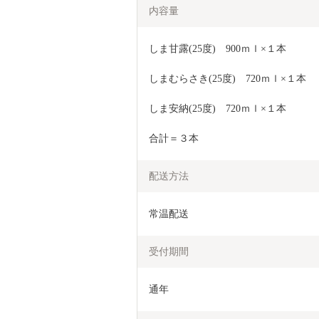
内容量
しま甘露(25度)　900ｍｌ×１本
しまむらさき(25度)　720ｍｌ×１本
しま安納(25度)　720ｍｌ×１本
合計＝３本
配送方法
常温配送
受付期間
通年