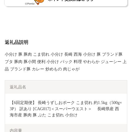
返礼品説明
小分け 豚 豚肉 こま切れ 小分け 長崎 西海 小分け 豚 ブランド豚
ブタ 豚肉 豚小間 便利 小分け パック 料理 やわらか ジューシー 上
品 ブランド豚 カレー 炒めもの 肉じゃが
返礼品名
【6回定期便】 長崎うずしおポーク こま切れ 約1.5kg（500g×
3P） 訳あり [CAG017]＜スーパーウエスト＞　 長崎県産 西
海市産 豚肉 豚 ぶた こま切れ 小分け 
内容量