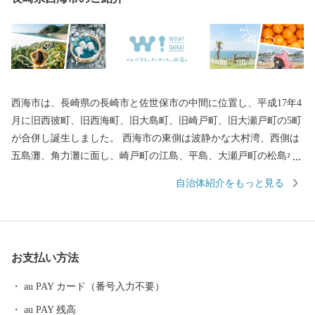
西海市は、長崎県の長崎市と佐世保市の中間に位置し、平成17年4
月に旧西彼町、旧西海町、旧大島町、旧崎戸町、旧大瀬戸町の5町
が合併し誕生しました。 西海市の東側は波静かな大村湾、西側は
五島灘、角力灘に面し、崎戸町の江島、平島、大瀬戸町の松島な
どの島々を有しています。 また、西海国立公園、大村湾県立公
自治体紹介をもっと見る
園、西彼杵半島県立公園の３つの自然公園の指定区域があり、美
しい海岸線など優れた自然景観を有し、気候も温暖です。 豊かな
自然のおかげで海の幸や山の幸がたくさんあり、「みかん」や
「ゆで干し大根」、「伊勢海老」や「ゑべすタコ」、「うず潮カ
お支払い方法
キ」など、四季折々の旬の食材に恵まれています。甘くとろける
美味しさの「原口みかん」や大村湾で育った旨みたっぷりの「う
au PAY カード（番号入力不要）
ず潮カキ」や「伊勢海老」が有名です。
au PAY 残高