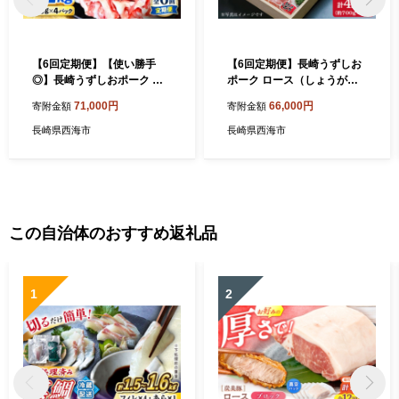
【6回定期便】【使い勝手
【6回定期便】長崎うずしお
◎】長崎うずしおポーク こ
ポーク ロース（しょうが焼
ま切れ 計2kg（500g×4P）
き用） 月1回700g 計4.2kg
71,000円
66,000円
寄附金額
寄附金額
＜スーパーウエスト＞ [CAG
訳あり＜スーパーウエスト＞
316]
長崎 西海 国産豚 豚肉 ブラン
長崎県西海市
長崎県西海市
ド豚 生姜焼き しょうが焼き
ロース 贈答 ギフト［CAG02
5］
この自治体のおすすめ返礼品
1
2