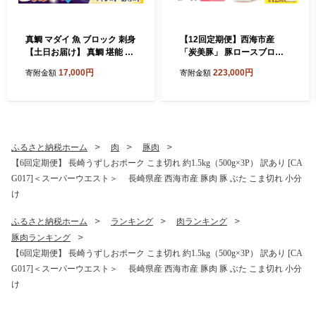
真鯛 マダイ 魚 ブロック 刺身
【12回定期便】西海市産
【土日お届け】 真鯛 堪能 5
「炭美豚」 豚ロースブロッ
点セット 鯛 タイ ＜大島水産
ク2kg （500g×4パック）＜
17,000円
223,000円
寄附金額
寄附金額
種苗＞ [CBW005] 長崎 西海
宮本畜産＞ 豚肉 とんかつ用
新鮮 真鯛 たい タイ 魚 刺身 s
豚 便利 ロース 冷凍 国産 料
akana ブロック お取り寄せ
理 使いやすい 甘い 塊 ブラン
魚 鯛 タイ ブロック tai 刺身
ド豚 ポーク 長崎 西海 [CFA0
たい 魚 刺身 sashimi ブロッ
84]
ク 贈答 ギフト 冷蔵 美味しい
ふるさと納税ホーム
肉
豚肉
おいしい 海の幸 海産物 魚介
【6回定期便】 長崎うずしおポーク こま切れ 約1.5kg（500g×3P） 訳あり [CA
類 カルパッチョ 鯛の煮つけ
G017]＜スーパーウエスト＞ 長崎県産 西海市産 豚肉 豚 ぶた こま切れ 小分
料理 お刺身 タイ 真鯛 海鮮
け
ふるさと納税ホーム
ランキング
肉ランキング
豚肉ランキング
【6回定期便】 長崎うずしおポーク こま切れ 約1.5kg（500g×3P） 訳あり [CA
G017]＜スーパーウエスト＞ 長崎県産 西海市産 豚肉 豚 ぶた こま切れ 小分
け