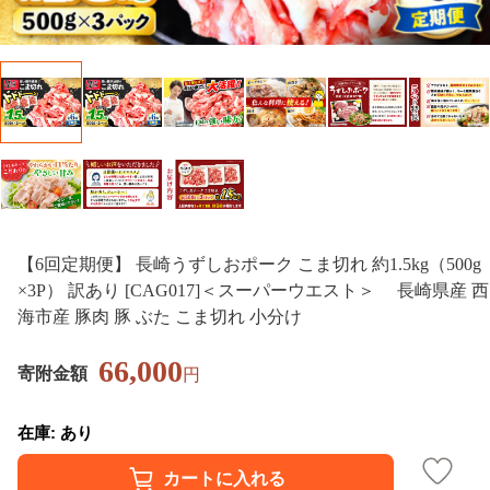
【6回定期便】 長崎うずしおポーク こま切れ 約1.5kg（500g
×3P） 訳あり [CAG017]＜スーパーウエスト＞ 長崎県産 西
海市産 豚肉 豚 ぶた こま切れ 小分け
66,000
寄附金額
円
在庫: あり