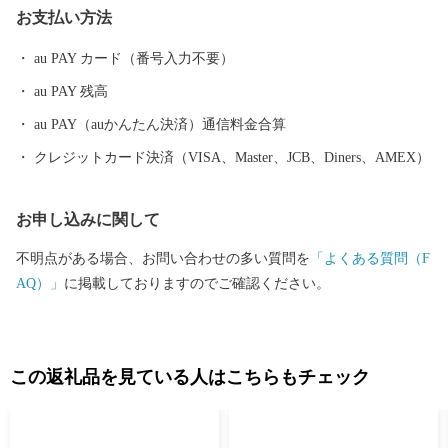
お支払い方法
キ」など、四季折々の旬の食材に恵まれています。甘くとろける
美味しさの「原口みかん」や大村湾で育った旨みたっぷりの「う
au PAY カード（番号入力不要）
ず潮カキ」や「伊勢海老」が有名です。
au PAY 残高
au PAY（auかんたん決済）通信料金合算
クレジットカード決済（VISA、Master、JCB、Diners、AMEX）
お申し込みに関して
不明点がある場合、お問い合わせの多い質問を
「よくある質問（F
AQ）」
に掲載しておりますのでご確認ください。
この返礼品を見ている人はこちらもチェック