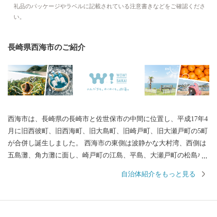
礼品のパッケージやラベルに記載されている注意書きなどをご確認くださ
い。
長崎県西海市のご紹介
西海市は、長崎県の長崎市と佐世保市の中間に位置し、平成17年4
月に旧西彼町、旧西海町、旧大島町、旧崎戸町、旧大瀬戸町の5町
が合併し誕生しました。 西海市の東側は波静かな大村湾、西側は
五島灘、角力灘に面し、崎戸町の江島、平島、大瀬戸町の松島な
どの島々を有しています。 また、西海国立公園、大村湾県立公
自治体紹介をもっと見る
園、西彼杵半島県立公園の３つの自然公園の指定区域があり、美
しい海岸線など優れた自然景観を有し、気候も温暖です。 豊かな
自然のおかげで海の幸や山の幸がたくさんあり、「みかん」や
「ゆで干し大根」、「伊勢海老」や「ゑべすタコ」、「うず潮カ