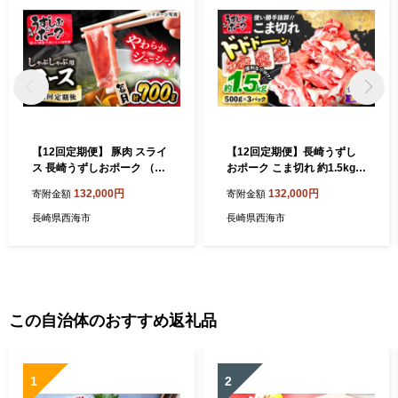
【12回定期便】 豚肉 スライ
【12回定期便】長崎うずし
ス 長崎うずしおポーク （し
おポーク こま切れ 約1.5kg
ゃぶしゃぶ用）700g 訳あり
（500g×3P） 訳あり [CAG0
132,000円
132,000円
寄附金額
寄附金額
＜スーパーウエスト＞[CAG
18]＜スーパーウエスト＞ 長
030]西海市産 豚肉 豚スライ
崎県産 西海市産 豚肉 豚 ぶた
長崎県西海市
長崎県西海市
ス しゃぶしゃぶ 定期便
こま切れ 小分け
この自治体のおすすめ返礼品
1
2