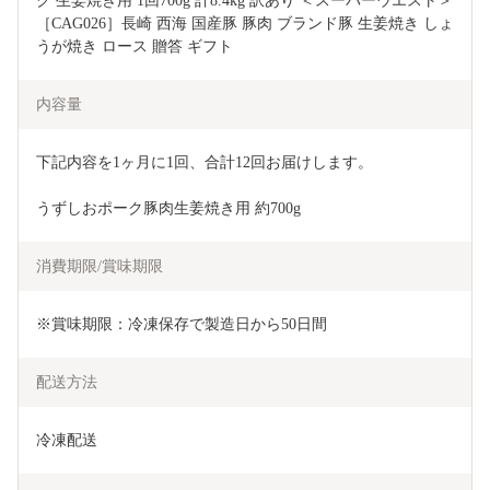
ク 生姜焼き用 1回700g 計8.4kg 訳あり ＜スーパーウエスト＞
［CAG026］長崎 西海 国産豚 豚肉 ブランド豚 生姜焼き しょ
うが焼き ロース 贈答 ギフト
内容量
下記内容を1ヶ月に1回、合計12回お届けします。
うずしおポーク豚肉生姜焼き用 約700g
消費期限/賞味期限
※賞味期限：冷凍保存で製造日から50日間
配送方法
冷凍配送