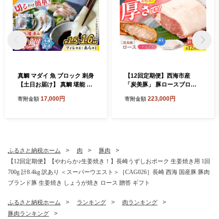
真鯛 マダイ 魚 ブロック 刺身
【12回定期便】西海市産
【土日お届け】 真鯛 堪能 5
「炭美豚」 豚ロースブロッ
点セット 鯛 タイ ＜大島水産
ク2kg （500g×4パック）＜
17,000円
223,000円
寄附金額
寄附金額
種苗＞ [CBW005] 長崎 西海
宮本畜産＞ 豚肉 とんかつ用
新鮮 真鯛 たい タイ 魚 刺身 s
豚 便利 ロース 冷凍 国産 料
akana ブロック お取り寄せ
理 使いやすい 甘い 塊 ブラン
魚 鯛 タイ ブロック tai 刺身
ド豚 ポーク 長崎 西海 [CFA0
たい 魚 刺身 sashimi ブロッ
84]
ク 贈答 ギフト 冷蔵 美味しい
ふるさと納税ホーム
肉
豚肉
おいしい 海の幸 海産物 魚介
【12回定期便】【やわらか♪生姜焼き！】長崎うずしおポーク 生姜焼き用 1回
類 カルパッチョ 鯛の煮つけ
700g 計8.4kg 訳あり ＜スーパーウエスト＞［CAG026］長崎 西海 国産豚 豚肉
料理 お刺身 タイ 真鯛 海鮮
ブランド豚 生姜焼き しょうが焼き ロース 贈答 ギフト
ふるさと納税ホーム
ランキング
肉ランキング
豚肉ランキング