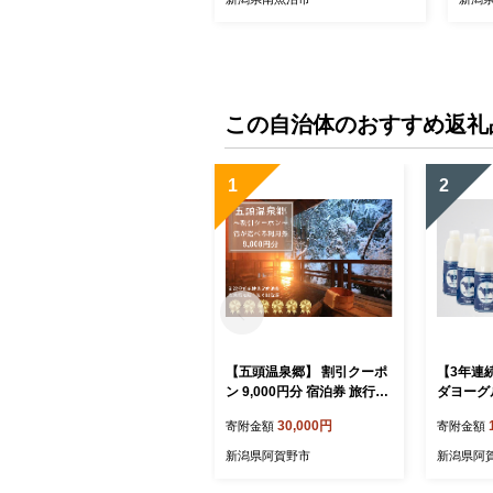
米 米 こめ コメ】
産 産
米 米
この自治体のおすすめ返礼
1
2
【五頭温泉郷】 割引クーポ
【3年連
ン 9,000円分 宿泊券 旅行券
ダヨーグル
チケット クーポン 天然 ラ
ボトル 
30,000円
寄附金額
寄附金額
ジウム 温泉 露天風呂 名湯
イーツ 無
自然 食事 宿泊 旅行 旅 観光
だわり生
新潟県阿賀野市
新潟県阿
体験 旅館 国内 新潟県 新潟
ルト の
阿賀野市 出湯温泉 今板温泉
お中元 母