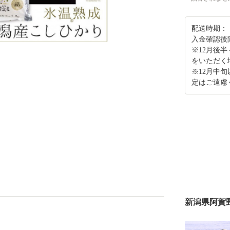
配送時期：
入金確認後
※12月後
をいただく
※12月中
定はご遠慮
新潟県阿賀