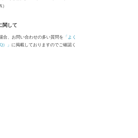
雅に泳ぐ姿など、間近で観察することが
EX）
ラムサール条約登録湿地である瓢湖に
も野鳥や水生生物の姿を楽しむことがで
に関して
場合、お問い合わせの多い質問を
「よく
Q）」
に掲載しておりますのでご確認く