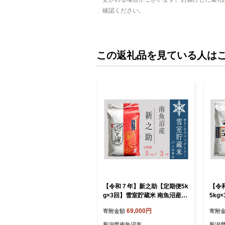
確認ください。
この返礼品を見ている人は
【令和７年】新之助【定期便5k
【令
g×3回】雪室貯蔵米 南魚沼産
5kg
【定期便 銘柄米 ブランド米 精
コシ
69,000円
寄附金額
寄附
米 新之助 魚沼産 新潟米 新潟県
ランド
産 産地直送 ご飯 御飯 ごはん お
シヒ
新潟県南魚沼市
新潟