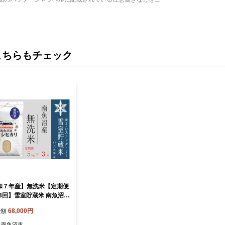
こちらもチェック
和７年産】無洗米【定期便
×3回】雪室貯蔵米 南魚沼産
ヒカリ【定期便 銘柄米 ブ
68,000円
金額
米 無洗米 こしひかり コ
カリ魚沼産 新潟米 新潟県
県南魚沼市