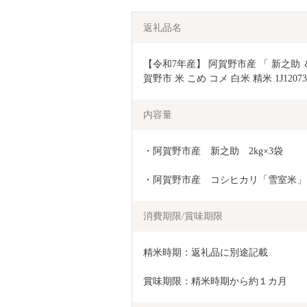
返礼品名
【令和7年産】 阿賀野市産 「 新之助 ＆
賀野市 米 こめ コメ 白米 精米 1J12073
内容量
・阿賀野市産　新之助　2kg×3袋
・阿賀野市産　コシヒカリ「雪室米」　
消費期限/賞味期限
精米時期：返礼品に別途記載
賞味期限：精米時期から約１カ月