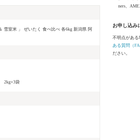
姿、水面を優
ners、AM
できるほか、
は、その他に
お申し込み
きます。
 雪室米 」 ぜいたく 食べ比べ 各6kg 新潟県 阿
不明点がある
ある質問（FA
ださい。
2kg×3袋