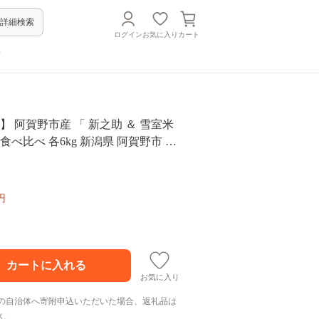
詳細検索
ログイン
お気に入り
カート
方
】 阿賀野市産 「 新之助 ＆ 雪室米
食べ比べ 各6kg 新潟県 阿賀野市 米
 精米 1J12073
円
お気に入り
の自治体へ寄附申込いただいた場合、返礼品は
ん。