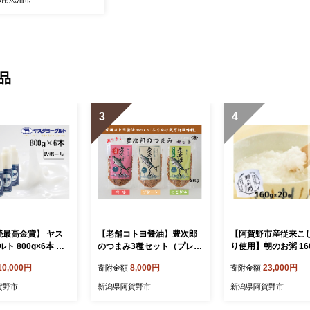
地直送 ご飯 御飯 ごはん お
 こめ コメ】
品
3
4
続最高金賞】 ヤス
【老舗コトヨ醤油】豊次郎
【阿賀野市産従来こ
ト 800g×6本 大
のつまみ3種セット（プレー
り使用】朝のお粥 160ｇ×2
ヨーグルト まるでス
ン わさび味 梅味） 60g×3個
0個 おかゆ 米 コシヒ
10,000円
8,000円
23,000円
寄附金額
寄附金額
添加 搾りたて こ
万能調味料 ふりかけ アーモ
ックおかゆ パックお粥 
乳 濃厚 飲むヨーグ
ンド入り 鯖節 オイル不使用
保存食 防災 簡単 手
賀野市
新潟県阿賀野市
新潟県阿賀野市
むよーぐると お歳暮
1C50008
県 阿賀野市 こめ コ
の日 父の日 クリ
ルト レンチン 3V0