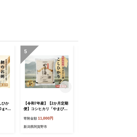
5
6
しひか
【令和7年産】【2か月定期
【令和7年産】コシヒカリ
便】コシヒカリ「やまびこ
「やまびこ米」10kg(5kg×2
カリ パ
米」2kg×2回 玄米黒酢農法
袋) 玄米黒酢農法 金賞受賞
11,000円
18,000円
寄附金額
寄附金額
お粥
金賞受賞 特別栽培米 白米
特別栽培米 白米 精米 農家
軽 新潟
精米 農家直送 新潟県 米 こ
直送 新潟県 米 こめ コメ 数
新潟県阿賀野市
新潟県阿賀野市
メ レト
め コメ 数量限定 1P06011
量限定 1P03018
1023