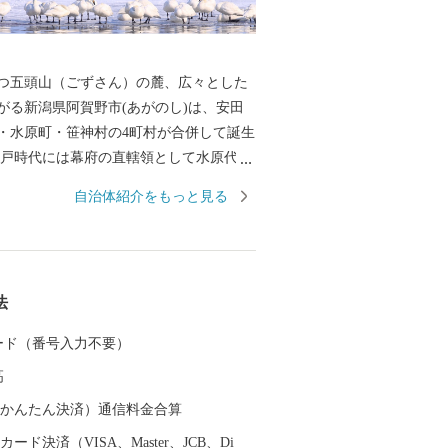
つ五頭山（ごずさん）の麓、広々とした
がる新潟県阿賀野市(あがのし)は、安田
・水原町・笹神村の4町村が合併して誕生
江戸時代には幕府の直轄領として水原代官
多くの人が往来した歴史あるまちです。
自治体紹介をもっと見る
海）により開湯されたといわれる「出湯
今板温泉」「村杉温泉」からなる五頭温
効能高いラジウム泉が人気の温泉地は、
・新潟県内No.1！ お湯につかるのはもち
法
た成分を吸い込むことでも健康効果があ
ますので、お風呂に入るだけではなく旅
 カード（番号入力不要）
泉街を散歩しながら存分にリフレッシュ
高
の渡来地」として有
、毎年10月中旬から3月下旬まで最大約5,
（auかんたん決済）通信料金合算
鳥が飛来します。 日の出とともに飛び立つ
ード決済（VISA、Master、JCB、Di