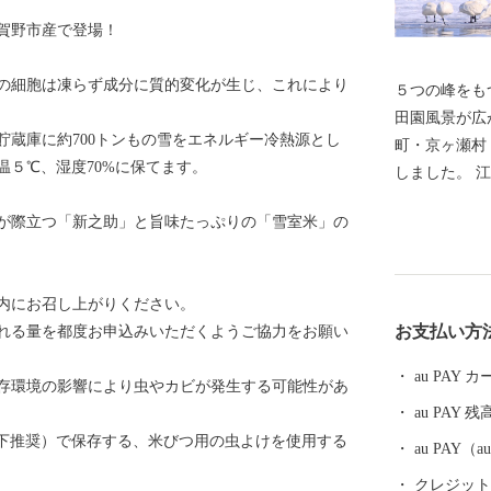
賀野市産で登場！
の細胞は凍らず成分に質的変化が生じ、これにより
５つの峰をも
田園風景が広
貯蔵庫に約700トンもの雪をエネルギー冷熱源とし
町・京ヶ瀬村
温５℃、湿度70%に保てます。
しました。 
所が置かれ、
が際立つ「新之助」と旨味たっぷりの「雪室米」の
弘法大師（空
温泉」と、「
泉郷があり、
内にお召し上がりください。
リピーター率
お支払い方
れる量を都度お申込みいただくようご協力をお願い
ろん、気化し
るとされてい
au PAY
存環境の影響により虫やカビが発生する可能性があ
館のお庭や温
au PAY 残
していただけます。 また、「白鳥
下推奨）で保存する、米びつ用の虫よけを使用する
名な瓢湖には
au PAY
000羽の白
クレジットカ