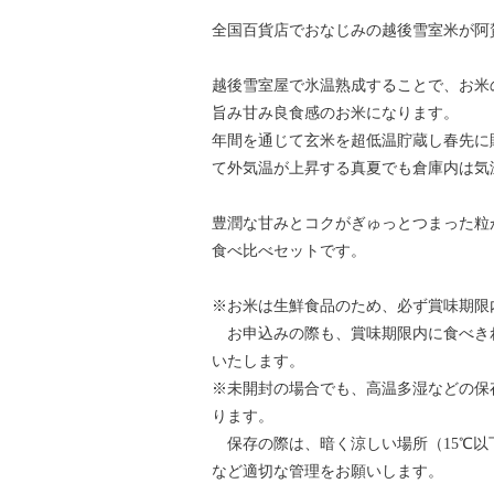
全国百貨店でおなじみの越後雪室米が阿
越後雪室屋で氷温熟成することで、お米
旨み甘み良食感のお米になります。
年間を通じて玄米を超低温貯蔵し春先に
て外気温が上昇する真夏でも倉庫内は気
豊潤な甘みとコクがぎゅっとつまった粒
食べ比べセットです。
※お米は生鮮食品のため、必ず賞味期限
お申込みの際も、賞味期限内に食べき
いたします。
※未開封の場合でも、高温多湿などの保
ります。
保存の際は、暗く涼しい場所（15℃以
など適切な管理をお願いします。