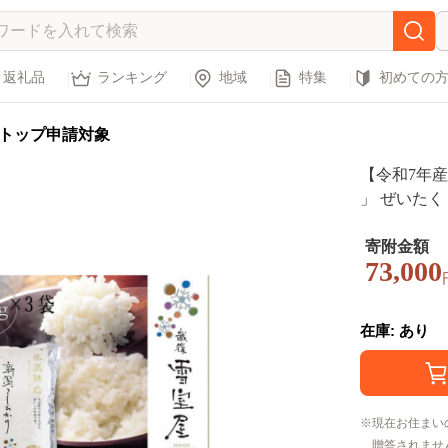
返礼品
ランキング
地域
特集
初めての
トップ申請対象
【令和7年産
」 ぜいたく 
こめ コメ 白米
寄附金額
73,000
在庫: あり
現在お住まい
贈答されませ