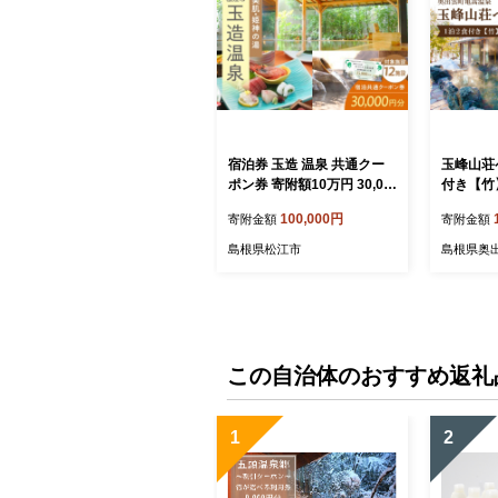
宿泊券 玉造 温泉 共通クー
玉峰山荘
ポン券 寄附額10万円 30,00
付き【竹
0円分クーポン 島根県松江
泊券 宿泊
100,000円
寄附金額
寄附金額
市/玉造温泉旅館協同組合 [A
旅行 旅 
LHN002]｜宿泊 クーポン 旅
ラベル 
島根県松江市
島根県奥
行 旅 券 利用券 温泉 旅館 ホ
体験 島
テル 観光 プレゼント ペア
宿泊券 宿泊ギフト券 クーポ
ン 島根 松江 温泉旅 高級旅
館 露天風呂 国内旅行 トラ
ベル 国内 チケット 旅行券
この自治体のおすすめ返礼
高級 100000 100000円 10
万円
1
2