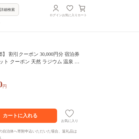
詳細検索
ログイン
お気に入り
カート
方
】 割引クーポン 30,000円分 宿泊券
ット クーポン 天然 ラジウム 温泉 露
自然 食事 宿泊 旅行 旅 観光 体験 旅
潟県 新潟 阿賀野市 出湯温泉 今板温泉
0
ーター 1A07100
円
お気に入り
の自治体へ寄附申込いただいた場合、返礼品は
ん。