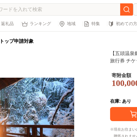
返礼品
ランキング
地域
特集
初めての
トップ申請対象
【五頭温泉郷
旅行券 チケ
天風呂 名湯 
館 国内 新
寄附金額
100,00
村杉温泉 リピ
在庫: あり
現在お住まい
贈答されませ