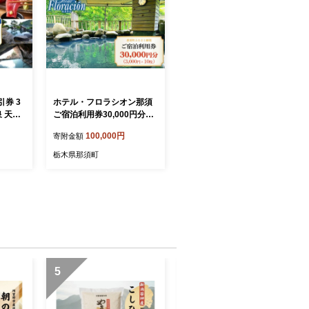
券 3
ホテル・フロラシオン那須
泉 天然
ご宿泊利用券30,000円分
呂 人
（3,000円×10枚） ｜ 宿泊
100,000円
寄附金額
 和歌
旅行 チケット 宿泊券 旅行
n nac
券 温泉 露天風呂 ホテル 国
栃木県那須町
浦温泉 紀
内旅行 旅 リラックス 那須
栃木県〔G-38〕
5
6