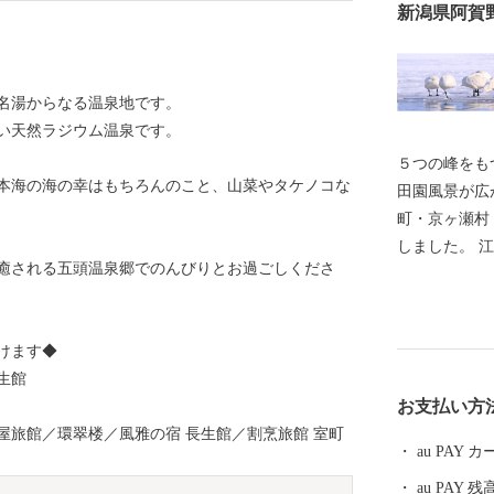
新潟県阿賀
名湯からなる温泉地です。
高い天然ラジウム温泉です。
５つの峰をも
本海の海の幸はもちろんのこと、山菜やタケノコな
田園風景が広
町・京ヶ瀬村
しました。 
癒される五頭温泉郷でのんびりとお過ごしくださ
所が置かれ、
弘法大師（空
温泉」と、「
けます◆
泉郷があり、
生館
リピーター率
お支払い方
ろん、気化し
屋旅館／環翠楼／風雅の宿 長生館／割烹旅館 室町
るとされてい
au PAY
館のお庭や温
au PAY 残