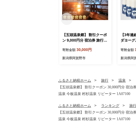
【五頭温泉郷】 割引クーポ
【3年連
ン 9,000円分 宿泊券 旅行券
ダヨーグル
チケット クーポン 天然 ラ
ボトル 
30,000円
寄附金額
寄附金額
ジウム 温泉 露天風呂 名湯
イーツ 無
自然 食事 宿泊 旅行 旅 観光
だわり生
新潟県阿賀野市
新潟県阿
体験 旅館 国内 新潟県 新潟
ルト の
阿賀野市 出湯温泉 今板温泉
お中元 母
村杉温泉 リピーター 1A050
スマス 誕
30
ふるさと納税ホーム
旅行
温泉
【五頭温泉郷】 割引クーポン 30,000円分 宿泊券
温泉 今板温泉 村杉温泉 リピーター 1A07100
ふるさと納税ホーム
ランキング
旅
【五頭温泉郷】 割引クーポン 30,000円分 宿泊券
温泉 今板温泉 村杉温泉 リピーター 1A07100