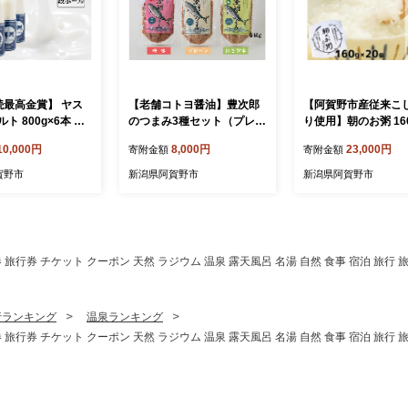
続最高金賞】 ヤス
【老舗コトヨ醤油】豊次郎
【阿賀野市産従来こ
ト 800g×6本 大
のつまみ3種セット（プレー
り使用】朝のお粥 160ｇ×2
ヨーグルト まるでス
ン わさび味 梅味） 60g×3個
0個 おかゆ 米 コシヒ
10,000円
8,000円
23,000円
寄附金額
寄附金額
添加 搾りたて こ
万能調味料 ふりかけ アーモ
ックおかゆ パックお粥 
乳 濃厚 飲むヨーグ
ンド入り 鯖節 オイル不使用
保存食 防災 簡単 手
賀野市
新潟県阿賀野市
新潟県阿賀野市
むよーぐると お歳暮
1C50008
県 阿賀野市 こめ コ
の日 父の日 クリ
ルト レンチン 3V0
生日 1B76010
 旅行券 チケット クーポン 天然 ラジウム 温泉 露天風呂 名湯 自然 食事 宿泊 旅行 旅
行ランキング
温泉ランキング
 旅行券 チケット クーポン 天然 ラジウム 温泉 露天風呂 名湯 自然 食事 宿泊 旅行 旅