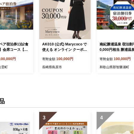
ペア宿泊券1泊2食
AK010 (公式) Marycoco で
南紀勝浦温泉 宿泊割引
】会席コース【宿
使える オンライン クーポン
0,000円相当 勝浦温
 旅行券 温泉 観光
30,000円 オンライン チケッ
温泉 温泉旅館 露天風
100,000円
100,000円
100,000円
寄附金額
寄附金額
ペア 1泊 2食付き ト
ト クーポン ファッション
気 おすすめ 送料無料
チケット 露天風呂
３万円 Marycoco メアリー
山県 那智勝浦町 onse
出雲町
長崎県島原市
和歌山県那智勝浦町
根県 奥出雲町】
ココ 長崎県 島原市
hikatsuura 南紀勝
伊勝浦温泉
品
3
4