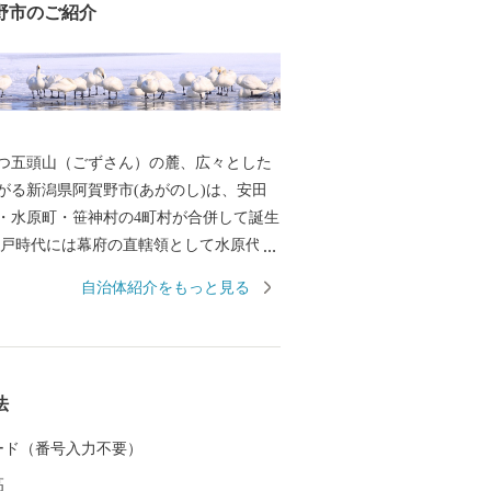
野市のご紹介
つ五頭山（ごずさん）の麓、広々とした
がる新潟県阿賀野市(あがのし)は、安田
・水原町・笹神村の4町村が合併して誕生
江戸時代には幕府の直轄領として水原代官
多くの人が往来した歴史あるまちです。
自治体紹介をもっと見る
海）により開湯されたといわれる「出湯
今板温泉」「村杉温泉」からなる五頭温
効能高いラジウム泉が人気の温泉地は、
・新潟県内No.1！ お湯につかるのはもち
法
た成分を吸い込むことでも健康効果があ
ますので、お風呂に入るだけではなく旅
 カード（番号入力不要）
泉街を散歩しながら存分にリフレッシュ
高