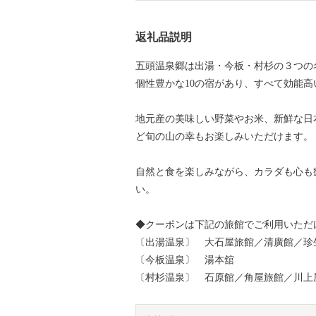
返礼品説明
五頭温泉郷は出湯・今板・村杉の３つの
個性豊かな10の宿があり、すべて効能
地元産の美味しい野菜やお米、新鮮な日
ど旬の山の幸もお楽しみいただけます。
自然と食を楽しみながら、カラダも心も
い。
◆クーポンは下記の旅館でご利用いただ
〔出湯温泉〕 大石屋旅館／清廣館／珍
〔今板温泉〕 湯本舘
〔村杉温泉〕 石原館／角屋旅館／川上