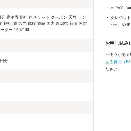
していただけます。 また、「白鳥
名な瓢湖には
au PAY
000羽の白
円分 宿泊券 旅行券 チケット クーポン 天然 ラジ
クレジットカ
姿、水面を優
泊 旅行 旅 観光 体験 旅館 国内 新潟県 新潟 阿賀
ners、AM
できるほか、
ター 1A07100
は、その他に
お申し込み
きます。
不明点がある
0円分
ある質問（FA
ださい。