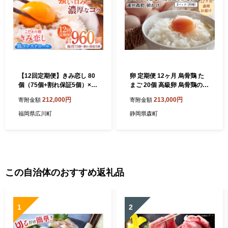
【12回定期便】きみ恋し 80
卵 定期便 12ヶ月 烏骨鶏 た
個（75個+割れ保証5個）×12
まご 20個 高級卵 烏骨鶏の卵
ヶ月 総計960個 広川町/伊藤
健康 卵かけご飯 定期 12回
212,000円
213,000円
寄附金額
寄附金額
養鶏場 [AFAJ014]
福岡県広川町
静岡県森町
この自治体のおすすめ返礼品
1
2