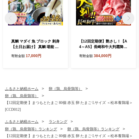
真鯛 マダイ 魚 ブロック 刺身
【12回定期便】艶さし！【A
【土日お届け】 真鯛 堪能 5
4～A5】長崎和牛大判霜降り
点セット 鯛 タイ ＜大島水産
贅沢切り落とし 計1.5kg（25
17,000円
384,000円
寄附金額
寄附金額
種苗＞ [CBW005] 長崎 西海
0g×6パック）＜株式会社ME
新鮮 真鯛 たい タイ 魚 刺身 s
AT PLUS＞ [CFT087]
akana ブロック お取り寄せ
魚 鯛 タイ ブロック tai 刺身
たい 魚 刺身 sashimi ブロッ
ク 贈答 ギフト 冷蔵 美味しい
ふるさと納税ホーム
卵（鶏、烏骨鶏等）
おいしい 海の幸 海産物 魚介
卵（鶏、烏骨鶏等）
類 カルパッチョ 鯛の煮つけ
料理 お刺身 タイ 真鯛 海鮮
【12回定期便 】まつもとたまご 80個 赤玉 卵 たまご Lサイズ ＜松本養鶏場＞
[CCD012]
ふるさと納税ホーム
ランキング
卵（鶏、烏骨鶏等）ランキング
卵（鶏、烏骨鶏等）ランキング
【12回定期便 】まつもとたまご 80個 赤玉 卵 たまご Lサイズ ＜松本養鶏場＞