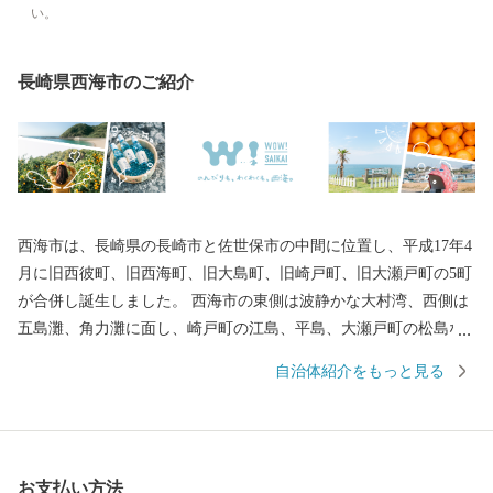
い。
長崎県西海市のご紹介
西海市は、長崎県の長崎市と佐世保市の中間に位置し、平成17年4
月に旧西彼町、旧西海町、旧大島町、旧崎戸町、旧大瀬戸町の5町
が合併し誕生しました。 西海市の東側は波静かな大村湾、西側は
五島灘、角力灘に面し、崎戸町の江島、平島、大瀬戸町の松島な
どの島々を有しています。 また、西海国立公園、大村湾県立公
自治体紹介をもっと見る
園、西彼杵半島県立公園の３つの自然公園の指定区域があり、美
しい海岸線など優れた自然景観を有し、気候も温暖です。 豊かな
自然のおかげで海の幸や山の幸がたくさんあり、「みかん」や
「ゆで干し大根」、「伊勢海老」や「ゑべすタコ」、「うず潮カ
お支払い方法