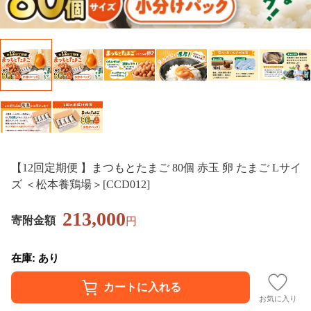
【12回定期便 】まつもとたまご 80個 赤玉 卵 たまご Lサイ
ズ ＜松本養鶏場＞[CCD012]
213,000
寄附金額
円
在庫: あり
お気に入り