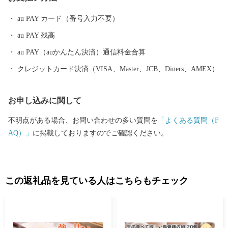
キ」など、四季折々の旬の食材に恵まれています。甘くとろける
美味しさの「原口みかん」や大村湾で育った旨みたっぷりの「う
au PAY カード（番号入力不要）
ず潮カキ」や「伊勢海老」が有名です。
au PAY 残高
au PAY（auかんたん決済）通信料金合算
クレジットカード決済（VISA、Master、JCB、Diners、AMEX）
お申し込みに関して
不明点がある場合、お問い合わせの多い質問を
「よくある質問（F
AQ）」
に掲載しておりますのでご確認ください。
この返礼品を見ている人はこちらもチェック