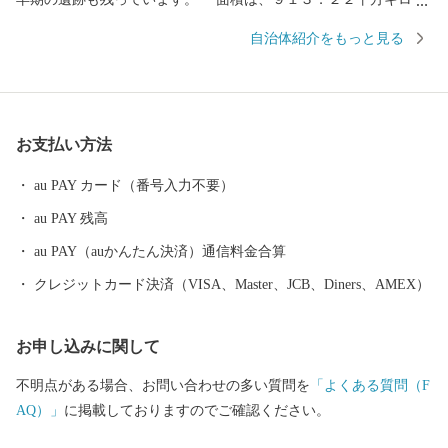
ートル、人口約７万人。自然環境に恵まれ、あきた北空港（大館
自治体紹介をもっと見る
能代空港）や日本海沿岸東北自動車道などの高速交通体系の整備
や各種施設の充実などの住環境、経済環境の整備が進み、大館市
は、北東北の拠点都市へと飛躍の時を迎えています。 【大館とい
うところ・・・】 ・郷土の伝統工芸品「大館曲げわっぱ」 ・
お支払い方法
ふるさとの味「きりたんぽ鍋」の本場 ・日本三大美味鶏「比内
地鶏」 ・安全安心な「あきたこまち100％のお米」 ・出荷頭
au PAY カード（番号入力不要）
数が限られた希少な「大館さくら豚」 ・「忠犬ハチ公」のふる
au PAY 残高
さと 【大館市の特産品が、テレビや記事で紹介されていま
す！！】 ▼ベニヤマきりたんぽ工房のスープを使用している
au PAY（auかんたん決済）通信料金合算
「きりたんぽラーメン」がテレビで紹介されました。 2025
クレジットカード決済（VISA、Master、JCB、Diners、AMEX）
年11月21日(金) 19:00～ / AKT秋田テレビ 「彦摩呂の秋田ふる
さと食堂５ 地元グルメの宝石箱や〜」 ▼曲げわっぱ工房Eー0
お申し込みに関して
8（いーわっぱ）がテレビで紹介されました。 2022年9月1日
(木)19:30～ / NHK総合 「サラメシ」
不明点がある場合、お問い合わせの多い質問を
「よくある質問（F
AQ）」
に掲載しておりますのでご確認ください。