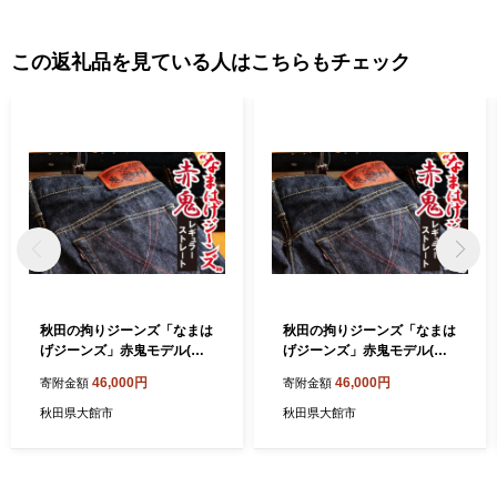
この返礼品を見ている人はこちらもチェック
秋田の拘りジーンズ「なまは
秋田の拘りジーンズ「なまは
げジーンズ」赤鬼モデル(レ
げジーンズ」赤鬼モデル(レ
ギュラーストレート)28イン
ギュラーストレート)30イン
46,000円
46,000円
寄附金額
寄附金額
チ 230P7621 / デニム ジーパ
チ 230P7623/ デニム ジーパ
ン デニム素材 デニム生地 パ
ン デニム素材 デニム生地 パ
秋田県大館市
秋田県大館市
ンツ アメカジ ストリート お
ンツ アメカジ ストリート お
しゃれ 東北 秋田 ギフト プレ
しゃれ 東北 秋田 ギフト プレ
ゼント 贈り物 父の日 敬老の
ゼント 贈り物 父の日 敬老の
日 誕生日 記念日 お祝い 祝
日 誕生日 記念日 お祝い 祝