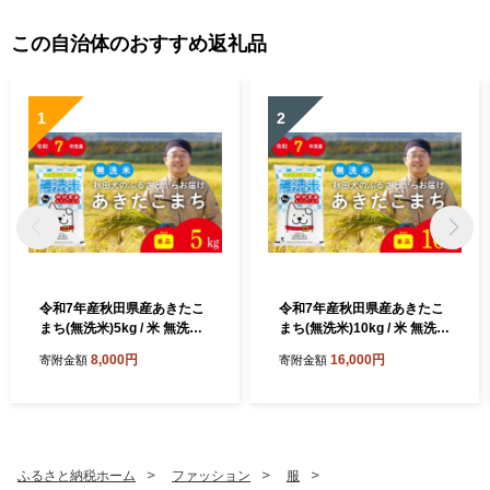
東北 秋田 大館 ジーンズ生地
東北 秋田 大館 ジーンズ生地
なまはげジーンズ 服 ズボン
なまはげジーンズ 服 ズボン
この自治体のおすすめ返礼品
1
2
令和7年産秋田県産あきたこ
令和7年産秋田県産あきたこ
まち(無洗米)5kg / 米 無洗米
まち(無洗米)10kg / 米 無洗米
5kg 白米 令和7年産 秋田県産
10kg 白米 令和7年産 秋田県
8,000円
16,000円
寄附金額
寄附金額
あきたこまち 5kg×1袋 おに
産 あきたこまち 5kg×2袋 お
ぎり 大館 東北 秋田 小分け
にぎり 大館 東北 秋田 小分け
こわけ 大館市 5キロ 5ｷﾛ 5き
こわけ 大館市 10キロ 10ｷﾛ 1
ろ
0きろ
ふるさと納税ホーム
ファッション
服