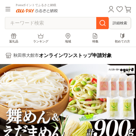
Pontaポイントでふるさと納税
詳細検索
返礼品
ランキング
地域
特集
初めての方
オンラインワンストップ申請対象
秋田県大館市