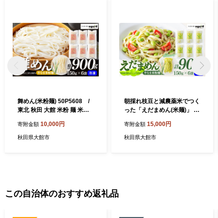
舞めん(米粉麺) 50P5608 /
朝採れ枝豆と減農薬米でつく
東北 秋田 大館 米粉 麺 米粉
った「えだまめん(米麺)」 75
麺 冷凍 冷凍麺 半生 あきたこ
P5502 / 東北 秋田 大館 米
10,000円
15,000円
寄附金額
寄附金額
まち OGURA 米 合成保存料
粉 麺 米粉麺 冷凍 冷凍麺 半
不使用 食塩不使用
生 あきたこまち OGURA 米
秋田県大館市
秋田県大館市
合成保存料不使用 食塩不使
用
この自治体のおすすめ返礼品