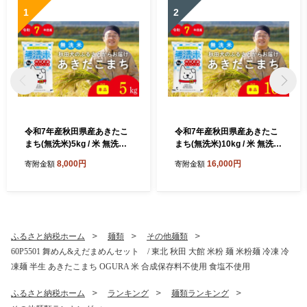
1
2
令和7年産秋田県産あきたこ
令和7年産秋田県産あきたこ
まち(無洗米)5kg / 米 無洗米
まち(無洗米)10kg / 米 無洗米
5kg 白米 令和7年産 秋田県産
10kg 白米 令和7年産 秋田県
8,000円
16,000円
寄附金額
寄附金額
あきたこまち 5kg×1袋 おに
産 あきたこまち 5kg×2袋 お
ぎり 大館 東北 秋田 小分け
にぎり 大館 東北 秋田 小分け
こわけ 大館市 5キロ 5ｷﾛ 5き
こわけ 大館市 10キロ 10ｷﾛ 1
ろ
0きろ
ふるさと納税ホーム
麺類
その他麺類
60P5501 舞めん&えだまめんセット / 東北 秋田 大館 米粉 麺 米粉麺 冷凍 冷
凍麺 半生 あきたこまち OGURA 米 合成保存料不使用 食塩不使用
ふるさと納税ホーム
ランキング
麺類ランキング