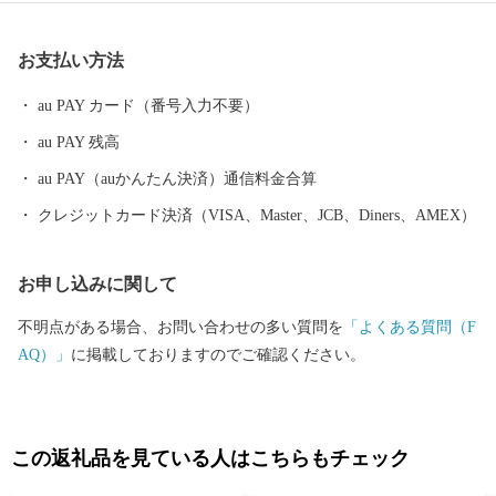
は、北東北の拠点都市へと飛躍の時を迎えています。 【大館とい
うところ・・・】 ・郷土の伝統工芸品「大館曲げわっぱ」 ・
お支払い方法
ふるさとの味「きりたんぽ鍋」の本場 ・日本三大美味鶏「比内
地鶏」 ・安全安心な「あきたこまち100％のお米」 ・出荷頭
au PAY カード（番号入力不要）
数が限られた希少な「大館さくら豚」 ・「忠犬ハチ公」のふる
au PAY 残高
さと 【大館市の特産品が、テレビや記事で紹介されていま
す！！】 ▼ベニヤマきりたんぽ工房のスープを使用している
au PAY（auかんたん決済）通信料金合算
「きりたんぽラーメン」がテレビで紹介されました。 2025
クレジットカード決済（VISA、Master、JCB、Diners、AMEX）
年11月21日(金) 19:00～ / AKT秋田テレビ 「彦摩呂の秋田ふる
さと食堂５ 地元グルメの宝石箱や〜」 ▼曲げわっぱ工房Eー0
お申し込みに関して
8（いーわっぱ）がテレビで紹介されました。 2022年9月1日
(木)19:30～ / NHK総合 「サラメシ」
不明点がある場合、お問い合わせの多い質問を
「よくある質問（F
AQ）」
に掲載しておりますのでご確認ください。
この返礼品を見ている人はこちらもチェック