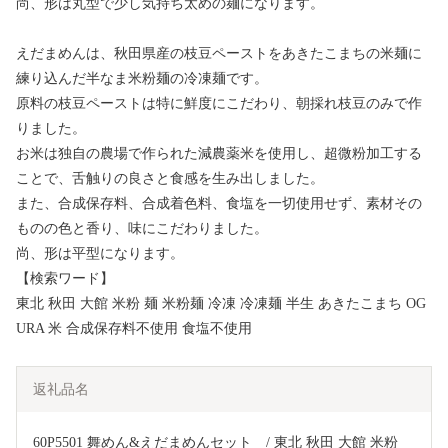
尚、形は丸型で少し気持ち太めの麺になります。
えだまめんは、秋田県産の枝豆ペーストをあきたこまちの米麺に
練り込んだ半なま米粉麺の冷凍麺です。
原料の枝豆ペーストは特に鮮度にこだわり、朝採れ枝豆のみで作
りました。
お米は独自の農場で作られた減農薬米を使用し、超微粉加工する
ことで、舌触りの良さと食感を生み出しました。
また、合成保存料、合成着色料、食塩を一切使用せず、素材その
ものの色と香り、味にこだわりました。
尚、形は平型になります。
【検索ワード】
東北 秋田 大館 米粉 麺 米粉麺 冷凍 冷凍麺 半生 あきたこまち OG
URA 米 合成保存料不使用 食塩不使用
返礼品名
60P5501 舞めん&えだまめんセット　/ 東北 秋田 大館 米粉 