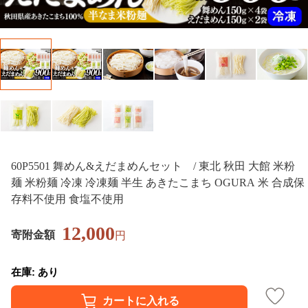
60P5501 舞めん&えだまめんセット / 東北 秋田 大館 米粉
麺 米粉麺 冷凍 冷凍麺 半生 あきたこまち OGURA 米 合成保
存料不使用 食塩不使用
12,000
寄附金額
円
在庫: あり