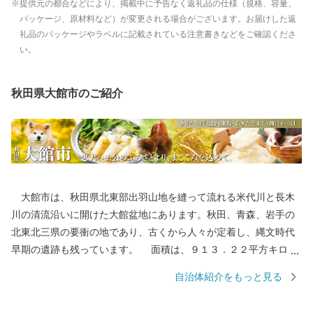
提供元の都合などにより、掲載中に予告なく返礼品の仕様（規格、容量、
パッケージ、原材料など）が変更される場合がございます。お届けした返
礼品のパッケージやラベルに記載されている注意書きなどをご確認くださ
い。
秋田県大館市のご紹介
大館市は、秋田県北東部出羽山地を縫って流れる米代川と長木
川の清流沿いに開けた大館盆地にあります。秋田、青森、岩手の
北東北三県の要衝の地であり、古くから人々が定着し、縄文時代
早期の遺跡も残っています。 面積は、９１３．２２平方キロメ
ートル、人口約７万人。自然環境に恵まれ、あきた北空港（大館
自治体紹介をもっと見る
能代空港）や日本海沿岸東北自動車道などの高速交通体系の整備
や各種施設の充実などの住環境、経済環境の整備が進み、大館市