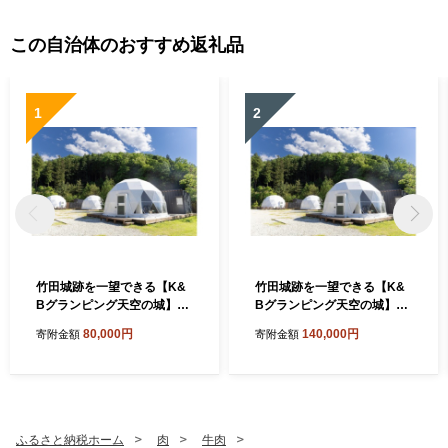
この自治体のおすすめ返礼品
1
2
竹田城跡を一望できる【K&
竹田城跡を一望できる【K&
Bグランピング天空の城】素
Bグランピング天空の城】１
泊り１泊ペア宿泊券
泊２食付きペア宿泊券
80,000円
140,000円
寄附金額
寄附金額
ふるさと納税ホーム
肉
牛肉