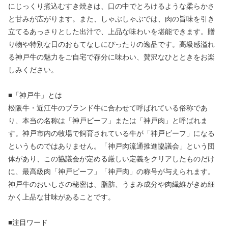
にじっくり煮込むすき焼きは、口の中でとろけるような柔らかさ
と甘みが広がります。また、しゃぶしゃぶでは、肉の旨味を引き
立てるあっさりとした出汁で、上品な味わいを堪能できます。贈
り物や特別な日のおもてなしにぴったりの逸品です。高級感溢れ
る神戸牛の魅力をご自宅で存分に味わい、贅沢なひとときをお楽
しみください。
■「神戸牛」とは
松阪牛・近江牛のブランド牛に合わせて呼ばれている俗称であ
り、本当の名称は「神戸ビーフ」または「神戸肉」と呼ばれま
す。神戸市内の牧場で飼育されている牛が「神戸ビーフ」になる
というものではありません。「神戸肉流通推進協議会」という団
体があり、この協議会が定める厳しい定義をクリアしたものだけ
に、最高級肉「神戸ビーフ」「神戸肉」の称号が与えられます。
神戸牛のおいしさの秘密は、脂肪、うまみ成分や肉繊維がきめ細
かく上品な甘味があることです。
■注目ワード