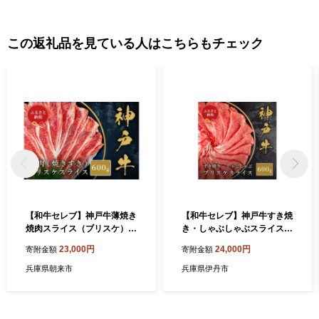
この返礼品を見ている人はこちらもチェック
【和牛セレブ】神戸牛薄焼き
【和牛セレブ】神戸牛すき焼
焼肉スライス（ブリスケ）6
き・しゃぶしゃぶスライス
00g 神戸牛 神戸ビーフ 神戸b
（ブリスケ）600g 牛肉 和
23,000円
24,000円
寄附金額
寄附金額
eef 但馬牛 和牛 黒毛和牛 国
牛 国産 ブランド牛 すき焼 し
産牛 牛肉 お肉 焼肉 ブリスケ
ゃぶしゃぶ 神戸ビーフ[№52
兵庫県朝来市
兵庫県伊丹市
希少部位 ギフト
75-0706]