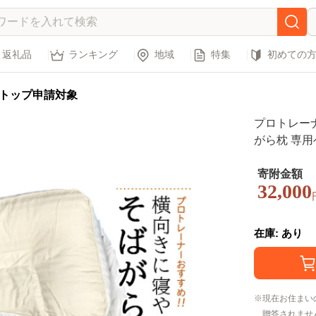
返礼品
ランキング
地域
特集
初めての
トップ申請対象
プロトレー
がら枕 専用
寄附金額
32,000
在庫: あり
現在お住まい
贈答されませ