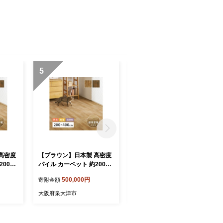
5
6
高密度
【ブラウン】日本製 高密度
【ナチュラル】日本製 高密
00×4
パイル カーペット 約200×4
度パイル カーペット 約200
枚 フロ
00cm 1枚 フローリング調 7
×400cm 1枚 フローリング
500,000円
500,000円
寄附金額
寄附金額
16
00044015
調 700044005
大阪府泉大津市
大阪府泉大津市