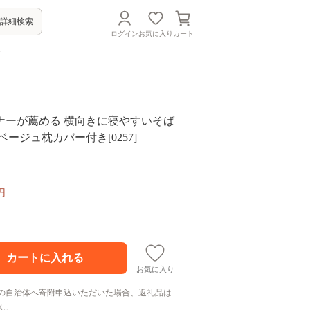
詳細検索
ログイン
お気に入り
カート
方
ナーが薦める 横向きに寝やすいそば
ベージュ枕カバー付き[0257]
円
お気に入り
の自治体へ寄附申込いただいた場合、返礼品は
ん。