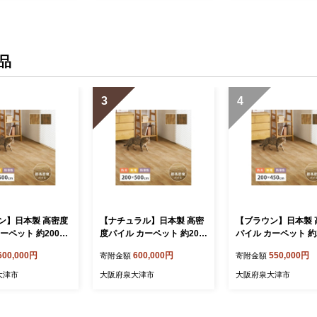
品
3
4
ン】日本製 高密度
【ナチュラル】日本製 高密
【ブラウン】日本製 
ーペット 約200×5
度パイル カーペット 約200
パイル カーペット 約2
1枚 フローリング調 7
×500cm 1枚 フローリング
50cm ナチュラル 1
600,000円
600,000円
550,000円
寄附金額
寄附金額
7
調 700044007
ーリング調 7000440
大津市
大阪府泉大津市
大阪府泉大津市