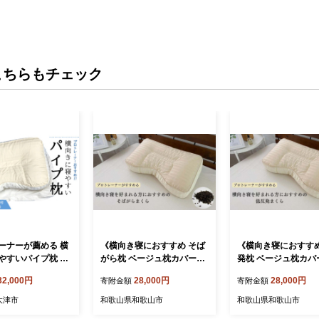
こちらもチェック
ーナーが薦める 横
《横向き寝におすすめ そば
《横向き寝におすすめ
やすいパイプ枕 専
がら枕 ベージュ枕カバー
発枕 ベージュ枕カバ
ュ枕カバー付き[02
付》横向きそばBE
横向き低反発BE
32,000円
28,000円
28,000円
寄附金額
寄附金額
大津市
和歌山県和歌山市
和歌山県和歌山市