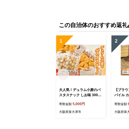
この自治体のおすすめ返礼
1
2
大人気！デュラム小麦のパ
【ブラウ
スタスナック しお味 300g
パイル カ
(約54個装) | お菓子 スナッ
00cm 
5,000円
寄附金額
寄附金額
ク菓子 個包装 パスタ スナ
0004401
ック 塩味 しお味 おやつ お
大阪府泉大津市
大阪府泉
つまみ 晩酌 おかし スナッ
ク菓子 詰め合わせ[4641]