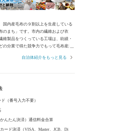
国内産毛布の９割以上を生産している
布のまち」です。市内の繊維および衣
繊維製品をつくっている工場は、紡績・
どの分業で得た競争力でもって毛布産業
ています。 また、泉大津の歴史は古
自治体紹介をもっと見る
には府中におかれた国の役所の外港とし
した。交通の要として人の往来も多く、
中にも、「小津の泊」「小津の浦なる岸
津の浦」の名で登場する名勝の地です。
法
月1日に市制を施行、泉大津市と改称。大
位置し、北部・東部は高石市と和泉市、
 カード（番号入力不要）
を境として泉北郡忠岡町と隣接していま
高
大阪湾に面し、はるかに六甲山、淡路島
できます。市内全域がほぼ平坦で、市街
（auかんたん決済）通信料金合算
っています。
ード決済（VISA、Master、JCB、Di