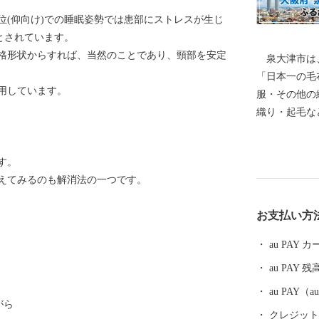
位(仰向け)での睡眠姿勢では患部にストレスが生じ
とされています。
格形状からすれば、当然のことであり、頸部を安定
泉大津市は、
「日本一の毛
用しています。
服・その他の
織り・起毛な
の発展を支え
く、奈良時代
す。
て栄えていま
えてみるのも解消法の一つです。
随筆や紀行の
の松原」「大
お支払い方
昭和17年4
阪府の南部に
au PAY
南部は大津川
au PAY 残
す。西北部は
を望むことが
au PAY
がら
化区域にな
クレジットカ