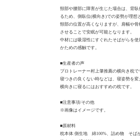
頸部や腰部に障害が生じた場合は、背臥
るため、側臥位(横向き)での姿勢が理想
頸部の位置が高くなりますが、肩幅や骨
させることで安眠が可能となります。
中材には吸湿性にすぐれたそばがらを使
かための感触です。
■生産者の声
プロトレーナー村上肇推薦の横向き枕で
寝つきの良くない時などは、寝姿勢を変
横向きに寝るにはおすすめの枕です。
■注意事項/その他
※画像はイメージです。
■原材料
枕本体:側生地 綿100%、詰め物 そば