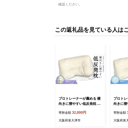
確認ください。
この返礼品を見ている人は
プロトレーナーが薦める 横
プロトレ
向きに寝やすい低反発枕 専
向きに寝
用ベージュ枕カバー付き[02
用ベージ
32,000円
寄附金額
寄附金額
59]
58]
大阪府泉大津市
大阪府泉