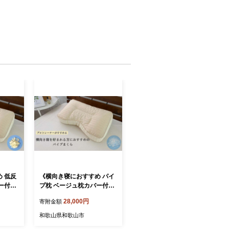
 低反
《横向き寝におすすめ パイ
ー付》
プ枕 ベージュ枕カバー付》
横向きパイプBE
28,000円
寄附金額
和歌山県和歌山市