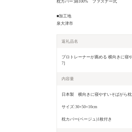
枕カバー:綿100% ファスナー式
■加工地
泉大津市
返礼品名
プロトレーナーが薦める 横向きに寝や
7]
内容量
日本製　横向きに寝やすいそばがら枕
サイズ:30×50×10cm
枕カバー(ベージュ)1枚付き