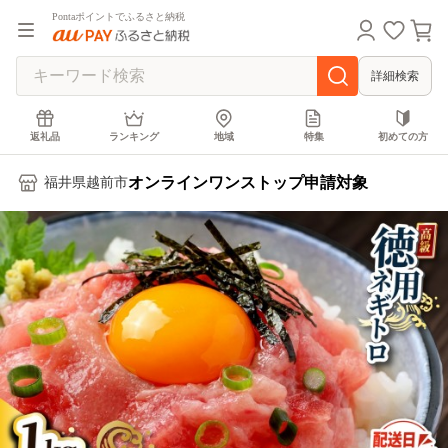
Pontaポイントでふるさと納税
詳細検索
返礼品
ランキング
地域
特集
初めての方
オンラインワンストップ申請対象
福井県越前市