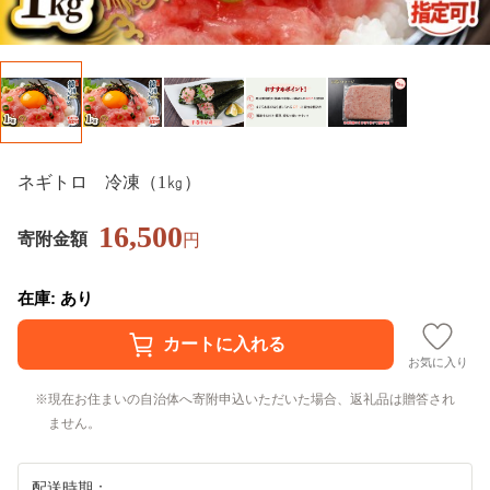
ネギトロ 冷凍（1㎏）
16,500
寄附金額
円
在庫: あり
お気に入り
現在お住まいの自治体へ寄附申込いただいた場合、返礼品は贈答され
ません。
配送時期：