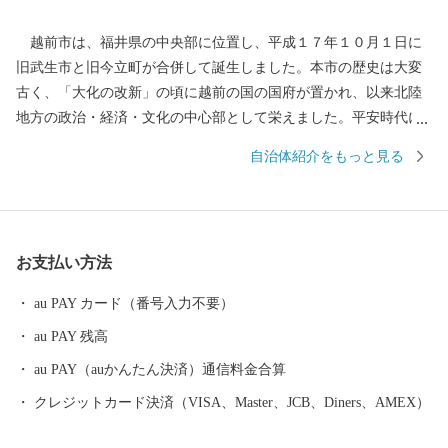
越前市は、福井県の中央部に位置し、平成１７年１０月１日に
旧武生市と旧今立町が合併して誕生しました。本市の歴史は大変
古く、「大化の改新」の頃に越前の国の国府が置かれ、以来北陸
地方の政治・経済・文化の中心部として栄えました。平安時代に
は、「源氏物語」の作者である紫式部が生涯でただ一度、京の都
自治体紹介をもっと見る
を離れ、多感な少女時代を過ごした地でもあります。 産業面で
は、越前和紙や越前打刃物、越前箪笥をはじめとする伝統産業か
ら、電子部品などの先端技術産業に至るまで幅広い産業が集積
し、製造品出荷額等が福井県第一位の「モノづくりのまち」とし
お支払い方法
て発展を続けています。 また、豊かな緑や清らかな水など、美
しい自然を誇る本市は、コウノトリをシンボルに「生きものと共
au PAY カード（番号入力不要）
生する越前市」とし里地里山の保全再生や環境調和型農業の推進
au PAY 残高
しており、平成２７年９月に「環境・文化創造都市宣言」を行い
ました。 本市では「働く」「住む」「子育て・教育」「妊娠・
au PAY（auかんたん決済）通信料金合算
赤ちゃん」などの情報が見つかる移住希望者向けポータルサイト
クレジットカード決済（VISA、Master、JCB、Diners、AMEX）
を公開しています。詳しくは、下記「住もっさ！越前市」のリン
クからご確認ください。 日本を代表する絵本作家かこさとし氏