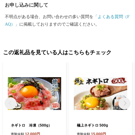
お申し込みに関して
の監修をいただき整備した武生中央公園の「だるまちゃん広
場」、「パピプペポー広場」、「コウノトリ広場」には、休日た
不明点がある場合、お問い合わせの多い質問を
「よくある質問（F
くさんの家族づれでにぎわいます。 令和6年3月16日には北陸新
AQ）」
に掲載しておりますのでご確認ください。
幹線「越前たけふ」駅が開業し、大河ドラマ「光る君へ」の主人
公である紫式部が生涯でただ一度だけ都を離れて過ごした地とし
ても、大変盛り上がっています。 越前市HP https://www.city.echiz
en.lg.jp
この返礼品を見ている人はこちらもチェック
ネギトロ 冷凍（500g）
極上ネギトロ 500g
12,000円
15,000円
寄附金額
寄附金額