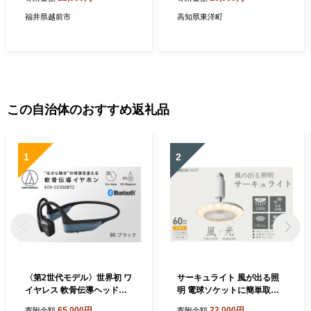
福井県越前市
高知県東洋町
この自治体のおすすめ返礼品
1
2
〈第2世代モデル〉世界初 ワ
サーキュライト 風が出る照
イヤレス 軟骨伝導ヘッドホ
明 電球ソケットに簡単取付
ン ATH-CC500BT2（ブラッ
調光タイプ 電球色【ドウシ
65,000円
22,000円
寄附金額
寄附金額