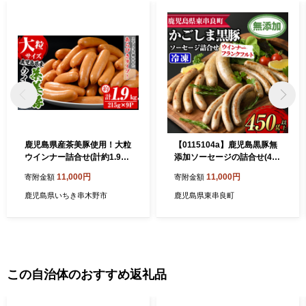
鹿児島県産茶美豚使用！大粒
【0115104a】鹿児島黒豚無
ウインナー詰合せ(計約1.9k
添加ソーセージの詰合せ(4
g・215g×9P) 国産 九州産 鹿
種・合計14本)国産 黒豚 豚肉
11,000円
11,000円
寄附金額
寄附金額
児島県産 加工品 詰め合わせ
ぶた肉 ソーセージ フランク
ウィンナー ソーセージ あら
フルト スモーク【鹿児島ま
鹿児島県いちき串木野市
鹿児島県東串良町
びき 粗挽 粗挽き 惣菜 おかず
すや】
おつまみ 焼肉 バーベキュー
BBQ ホットドッグ 朝食 冷蔵
大容量【00-008-17】
この自治体のおすすめ返礼品