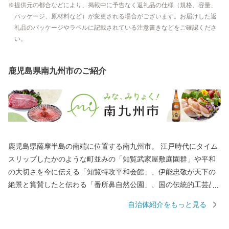
提供元の都合などにより、掲載中に予告なく返礼品の仕様（規格、容量、
パッケージ、原材料など）が変更される場合がございます。お届けした返
礼品のパッケージやラベルに記載されている注意書きなどをご確認くださ
い。
鹿児島県南九州市のご紹介
鹿児島県薩摩半島の南端に位置する南九州市。 江戸時代にタイム
スリップしたかのような町並みの「知覧武家屋敷庭園群」や平和
の大切さを今に伝える「知覧特攻平和会館」、伊能忠敬が天下の
絶景と賞賛したと伝わる「番所鼻自然公園」、国の伝統的工芸品
に指定されている「川辺仏壇」などで知られています。 南九州市
自治体紹介をもっと見る
には、市町村別日本一の生産量を誇る「知覧茶」や「さつまい
も」などの農産物のほか、鹿児島黒牛・黒豚をはじめ、鶏卵など