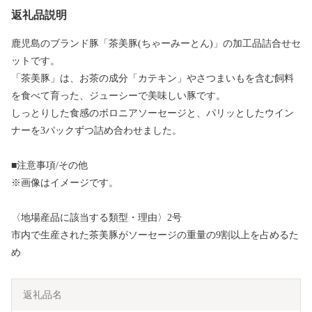
返礼品説明
鹿児島のブランド豚「茶美豚(ちゃーみーとん)」の加工品詰合せセ
ットです。
「茶美豚」は、お茶の成分「カテキン」やさつまいもを含む飼料
を食べて育った、ジューシーで美味しい豚です。
しっとりした食感のボロニアソーセージと、パリッとしたウイン
ナーを3パックずつ詰め合わせました。
■注意事項/その他
※画像はイメージです。
〈地場産品に該当する類型・理由〉2号
市内で生産された茶美豚がソーセージの重量の9割以上を占めるた
め
返礼品名