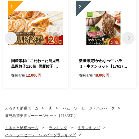
1
2
国産素材にこだわった鹿児島
数量限定!かわなべ牛 ハラ
黒豚餃子120個_黒豚餃子 鹿
ミ・牛タンセット【176177
児島黒豚 国産素材 餃子 中華
3】
12,000円
48,000円
寄附金額
寄附金額
惣菜 肉餃子 おかず 焼き餃子
美味しい 人気 おすすめ【17
22553】
ふるさと納税ホーム
肉
ハム・ソーセージ・ハンバーグ
鹿児島茶美豚ソーセージセット【1185831】
ふるさと納税ホーム
ランキング
肉ランキング
ハム・ソーセージ・ハンバーグランキング