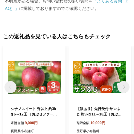
不明点がある場合、お問い合わせの多い質問を
「よくある質問（F
AQ）」
に掲載しておりますのでご確認ください。
この返礼品を見ている人はこちらもチェック
シナノスイート 秀以上 約3k
【訳あり】先行受付 サンふ
g 6～12玉 ［おぶせファーマ
じ 約5kg 11～18玉［おぶせ
ーズ］ 果物 フルーツ りんご
ファーマーズ］ 不揃い 規格
9,000円
10,000円
寄附金額
寄附金額
林檎 リンゴ 長野県産 信州産
外 家庭用 りんご 林檎 リンゴ
令和8年産 【2026年10月中
果物 フルーツ ふじ 長野 信州
長野県小布施町
長野県小布施町