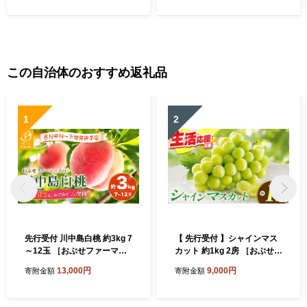
旬～11月上旬発送】 ［FH-8
数量限定 令和8年産 【2026
4］
年11月中旬～2027年2月下旬
発送】［F-24］
この自治体のおすすめ返礼品
1
2
先行受付 川中島白桃 約3kg 7
【 先行受付 】シャインマス
～12玉 ［おぶせファーマー
カット 約1kg 2房 ［おぶせフ
ズ］桃 もも モモ フルーツ 果
ァーマーズ］ 果物 フルーツ
13,000円
9,000円
寄附金額
寄附金額
物 クール便 冷蔵便 長野県産
ぶどう 葡萄 数量限定 先行予
信州産 期間限定 数量限定 令
約 長野 信州 令和8年産 【20
和8年産【2026年8月中旬～
26年9月上旬～11月上旬発