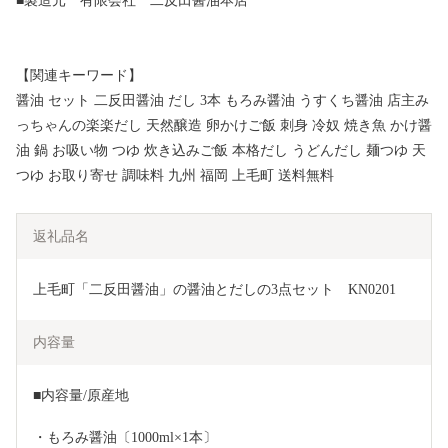
■製造元 有限会社 二反田醤油本店
【関連キーワード】
醤油 セット 二反田醤油 だし 3本 もろみ醤油 うすくち醤油 店主み
っちゃんの楽楽だし 天然醸造 卵かけご飯 刺身 冷奴 焼き魚 かけ醤
油 鍋 お吸い物 つゆ 炊き込みご飯 本格だし うどんだし 麺つゆ 天
つゆ お取り寄せ 調味料 九州 福岡 上毛町 送料無料
返礼品名
上毛町「二反田醤油」の醤油とだしの3点セット　KN0201
内容量
■内容量/原産地 　　　
・もろみ醤油〔1000ml×1本〕