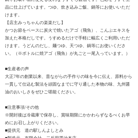
品に仕上げています。つゆ、炊き込みご飯、鍋等にお使いいただ
けます。
【店主みっちゃんの楽楽だし】
かつお節をベースに炭火で焼いたアゴ（飛魚）、こんぶエキスを
加えた本格だしです。うすめるだけで手軽に幅広くご利用いただ
けます。うどんのだし、麺つゆ、天つゆ、鍋等にお使いくださ
い。（※ボトルに焼アゴ（飛魚）が丸ごと一尾入っています。）
■生産者の声
大正7年の創業以来、昔ながらの手作りの味を今に伝え、原料から
一貫して仕込む製法を頑固なまでに守り通した本物の味、九州醤
油のおいしさをぜひご堪能ください。
■注意事項/その他
※開封後は冷蔵庫で保存し、賞味期限にかかわらずなるべくお早
めにお召し上がりください。
■提供元 道の駅しんよしとみ