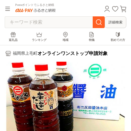
Pontaポイントでふるさと納税
詳細検索
返礼品
ランキング
地域
特集
初めての方
オンラインワンストップ申請対象
福岡県上毛町