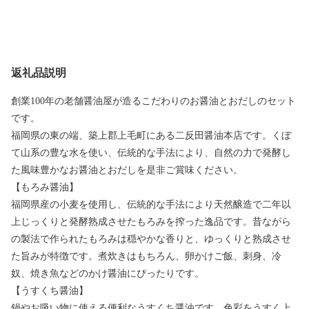
返礼品説明
創業100年の老舗醤油屋が造るこだわりのお醤油とおだしのセット
です。
福岡県の東の端、築上郡上毛町にある二反田醤油本店です。くぼ
て山系の豊な水を使い、伝統的な手法により、自然の力で発酵し
た風味豊かなお醤油とおだしを是非ご賞味ください。
【もろみ醤油】
福岡県産の小麦を使用し、伝統的な手法により天然醸造で二年以
上じっくりと発酵熟成させたもろみを搾った逸品です。昔ながら
の製法で作られたもろみは穏やかな香りと、ゆっくりと熟成させ
た旨みが特徴です。煮炊きはもちろん、卵かけご飯、刺身、冷
奴、焼き魚などのかけ醤油にぴったりです。
【うすくち醤油】
鍋やお吸い物に使える便利なうすくち醤油です。色彩をうすく上