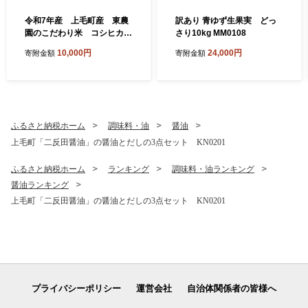
令和7年産 上毛町産 東農
訳あり 青ゆず生果実 どっ
園のこだわり米 コシヒカ
さり10kg MM0108
リ 5kg HGS0108
10,000円
24,000円
寄附金額
寄附金額
ふるさと納税ホーム
調味料・油
醤油
上毛町「二反田醤油」の醤油とだしの3点セット KN0201
ふるさと納税ホーム
ランキング
調味料・油ランキング
醤油ランキング
上毛町「二反田醤油」の醤油とだしの3点セット KN0201
プライバシーポリシー
運営会社
自治体関係者の皆様へ