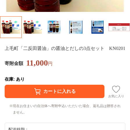
上毛町「二反田醤油」の醤油とだしの3点セット KN0201
11,000
寄附金額
円
在庫: あり
お気に入り
現在お住まいの自治体へ寄附申込いただいた場合、返礼品は贈答され
ません。
配送時期：