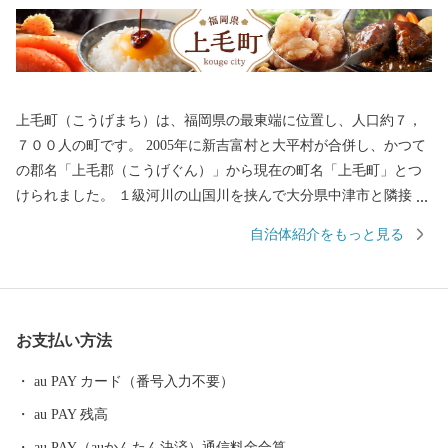
上毛町（こうげまち）は、福岡県の最東端に位置し、人口約７，
７００人の町です。 2005年に新吉富村と大平村が合併し、かつて
の郡名「上毛郡（こうげぐん）」から現在の町名「上毛町」とつ
けられました。 １級河川の山国川を挟んで大分県中津市と隣接
し、経済、文化、歴史的にも、古くから大分県との関わりが深い
自治体紹介をもっと見る
地域です。 定住自立圏構想も県境を越えて、大分県中津市を中心
とする4市2町（中津市、宇佐市、豊後高田市、豊前市、築上町、
上毛町）で協定するなど、行政課題への解決にも共同で取り組ん
でいます。 山々を中心に広がる豊かな緑、そこに点在する棚田、
お支払い方法
町の中央を流れる友枝川や里山といった自然資源に恵まれており
ます。 東九州自動車道の全線開通、上毛SICの開設及び大池公園
au PAY カード（番号入力不要）
の整備等、住環境の良さも有しています。 上毛町（こうげまち）
au PAY 残高
の将来像「みんなが輝くまち上毛」を目標に、住民協働による町
づくりを進め、「九州一輝く町」を目指しています。 今後とも応
au PAY（auかんたん決済）通信料金合算