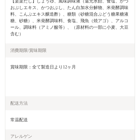
【楽楽だし】しょうゆ、風味調味液（還元水飴、食塩、かつ
おぶしエキス、かつおぶし、たん白加水分解物、米発酵調味
料、こんぶエキス醸造酢）、糖類（砂糖混合ぶどう糖果糖液
糖、砂糖）、米発酵調味料、食塩、飛魚（焼アゴ）、アルコ
ール、調味料（アミノ酸等）、（原材料の一部に小麦、大豆
含む）
消費期限/賞味期限
賞味期限：全て製造日より12ヶ月
配送方法
常温配送
アレルゲン