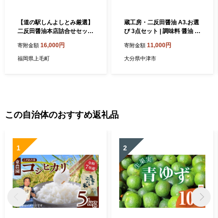
【道の駅しんよしとみ厳選】
蔵工房・二反田醤油 A3.お選
二反田醤油本店詰合せセッ
び 3点セット | 調味料 醤油 し
ト KN0101
ょうゆ 刺身醤油 濃口醤油 い
16,000円
11,000円
寄附金額
寄附金額
りこだし 昆布だし 鰹だし バ
ニラ醤油 みたらし醤油 出汁
福岡県上毛町
大分県中津市
出し汁 九州醤油 選べる 3点
セット 大分県 中津市
この自治体のおすすめ返礼品
1
2