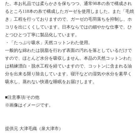
た。本お礼品では柔らかさを保ちつつ、通常98本の糸で構成され
るところ118本の糸で構成したガーゼを使用しました。また「毛焼
き」工程を行っておりますので、ガーゼの毛羽落ちを抑制し、ホ
コリを出にくくしています。日本ならではの細やかな仕事で、ひ
とつひとつ丁寧に製品化しています。
・「たっぷり吸水」天然コットンわた使用。
一般的な綿わたは脱脂を行わず表面の汚れを落としているだけで
すので、ほとんど水分を吸収しません。本品の天然コットンわた
は精練漂白・脱水工程を経ていますので、コットンに含まれる油
分を出来る限り除去しています。寝汗などの湿気や水分を素早く
吸水し、蒸れない快適な睡眠をお届けします。
■注意事項/その他
※画像はイメージです。
提供元 大津毛織（泉大津市）