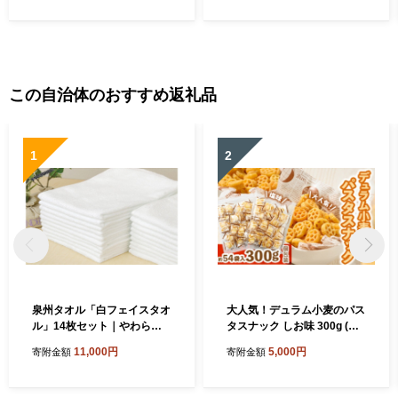
100% オールシーズン 速乾
0% オールシーズン 速乾 快
快眠 快適 熟睡 睡眠 昼寝 タ
眠 快適 熟睡 睡眠 昼寝 タオ
オルケット 毛布 洗える 洗濯
ルケット 毛布 洗える 洗濯 丸
丸洗い 大阪 泉大津
洗い 大阪 泉大津
この自治体のおすすめ返礼品
1
2
泉州タオル「白フェイスタオ
大人気！デュラム小麦のパス
ル」14枚セット｜やわらか
タスナック しお味 300g (約5
フェイスタオル セット 吸水
4個装) | お菓子 スナック菓子
11,000円
5,000円
寄附金額
寄附金額
性 普段使い 泉州タオル [381
個包装 パスタ スナック 塩味
0]
しお味 おやつ おつまみ 晩酌
おかし スナック菓子 詰め合