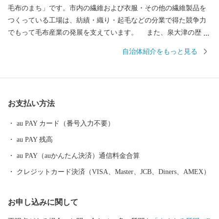
毛布のまち」です。市内の繊維および衣服・その他の繊維製品を
つくっている工場は、紡績・織り・起毛などの分業で得た競争力
でもって毛布産業の発展を支えています。 また、泉大津の歴史
は古く、奈良時代には府中におかれた国の役所の外港として栄え
自治体紹介をもっと見る
ていました。交通の要として人の往来も多く、随筆や紀行の中に
も、「小津の泊」「小津の浦なる岸の松原」「大津の浦」の名で
登場する名勝の地です。 昭和17年4月1日に市制を施行、泉大津
市と改称。大阪府の南部に位置し、北部・東部は高石市と和泉
お支払い方法
市、南部は大津川を境として泉北郡忠岡町と隣接しています。西
北部は大阪湾に面し、はるかに六甲山、淡路島を望むことができ
au PAY カード（番号入力不要）
ます。市内全域がほぼ平坦で、市街化区域になっています。
au PAY 残高
au PAY（auかんたん決済）通信料金合算
クレジットカード決済（VISA、Master、JCB、Diners、AMEX）
お申し込みに関して