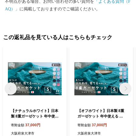
不明点がある場合、お問い合わせの多い質問を
「よくある質問（F
AQ）」
に掲載しておりますのでご確認ください。
この返礼品を見ている人はこちらもチェック
【ナチュラルホワイト】日本
【オフホワイト】日本製 8重
製 8重ガーゼケット 年中使え
ガーゼケット 年中使える シ
る シングルサイズ 140×200
ングルサイズ 140×200cm 綿
37,000円
37,000円
寄附金額
寄附金額
cm 綿100%使用｜シングル
100%使用｜シングル 白 オ
白 オーガニック コットン 綿
ーガニック コットン 綿 10
大阪府泉大津市
大阪府泉大津市