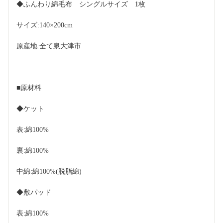
◆ふんわり綿毛布　シングルサイズ　1枚
サイズ:140×200cm
原産地:全て泉大津市
■原材料
◆ケット
表:綿100%
裏:綿100%
中綿:綿100%(脱脂綿)
◆敷パッド
表:綿100%