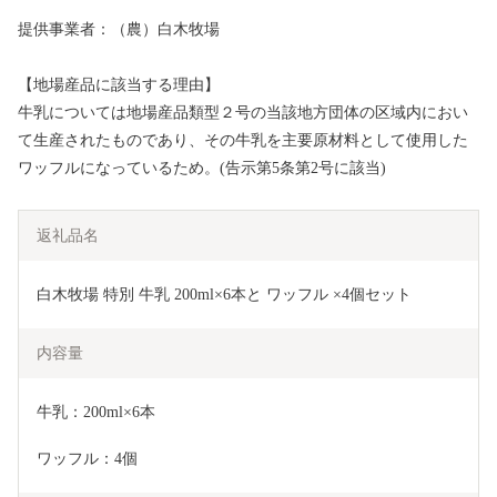
提供事業者：（農）白木牧場
【地場産品に該当する理由】
牛乳については地場産品類型２号の当該地方団体の区域内におい
て生産されたものであり、その牛乳を主要原材料として使用した
ワッフルになっているため。(告示第5条第2号に該当)
返礼品名
白木牧場 特別 牛乳 200ml×6本と ワッフル ×4個セット
内容量
牛乳：200ml×6本
ワッフル：4個