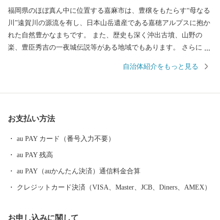
福岡県のほぼ真ん中に位置する嘉麻市は、豊穣をもたらす“母なる
川”遠賀川の源流を有し、日本山岳遺産である嘉穂アルプスに抱か
れた自然豊かなまちです。 また、歴史も深く沖出古墳、山野の
楽、豊臣秀吉の一夜城伝説等がある地域でもあります。 さらに、
自然を生かし丁寧に作られる嘉麻市ならではの特産品は、どれも
自治体紹介をもっと見る
生産者のこだわりが詰まった逸品ばかり。 豊かな自然と深い歴史
が織りなす嘉麻の魅力を絶やさぬよう、まちづくりを推進してま
いります。
お支払い方法
au PAY カード（番号入力不要）
au PAY 残高
au PAY（auかんたん決済）通信料金合算
クレジットカード決済（VISA、Master、JCB、Diners、AMEX）
お申し込みに関して