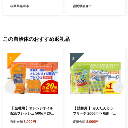
福岡県嘉麻市
福岡県嘉麻市
この自治体のおすすめ返礼品
1
2
【 詰替用 】オレンジオイル
【 詰替用 】 かんたんカラー
配合フレッシュ 500g × 20袋
ブリーチ 2000ml × 6袋 （合
（合計 10kg ） 台所用 食器
計 12L ） 大容量 酸素系 漂白
8,000円
8,000円
寄附金額
寄附金額
用 洗剤 食器洗い 食器 食器洗
漂白剤 衣料 洋服 布 洗濯 詰