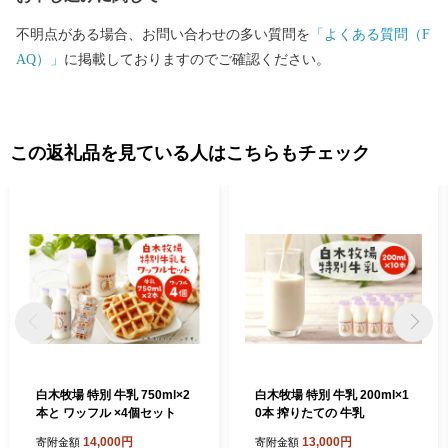
不明点がある場合、お問い合わせの多い質問を
「よくある質問（F
AQ）」
に掲載しておりますのでご確認ください。
この返礼品を見ている人はこちらもチェック
白木牧場 特別 牛乳 750ml×2
白木牧場 特別 牛乳 200ml×1
本と ワッフル ×4個セット
0本 搾りたての 牛乳
14,000円
13,000円
寄附金額
寄附金額