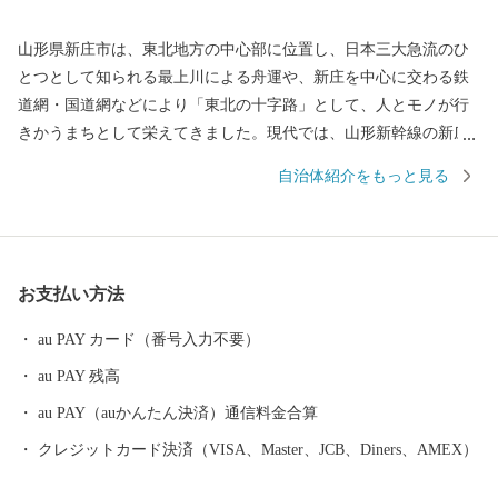
山形県新庄市は、東北地方の中心部に位置し、日本三大急流のひ
とつとして知られる最上川による舟運や、新庄を中心に交わる鉄
道網・国道網などにより「東北の十字路」として、人とモノが行
きかうまちとして栄えてきました。現代では、山形新幹線の新庄
延伸により、日本で唯一県庁所在地以外での新幹線終点駅となっ
自治体紹介をもっと見る
たことや、近県を結ぶ高速自動車道の中心地として整備が進むな
ど、高速交通の時代にあわせて発展しています。 また、2016年ユ
ネスコ無形文化遺産にも登録された、260年以上の歴史を誇る「新
庄まつり」や日本有数の豪雪地帯という気候風土によって育まれ
お支払い方法
た、歴史と文化に彩られたまちでもあります。 これまで培ってき
た都市基盤を土台として、さらに質の高い都市機能と快適性のな
au PAY カード（番号入力不要）
かに、自然の豊かさや雪とともにある暮らしを味わい楽しむこと
au PAY 残高
ができる『田園都市』を目指し、まちづくりを進めています。
新庄市はふるさと納税の基準に適合しているとして、総務大臣の
au PAY（auかんたん決済）通信料金合算
指定を受けています。指定期間内に新庄市にふるさと納税をする
クレジットカード決済（VISA、Master、JCB、Diners、AMEX）
と、個人住民税の寄附金特例控除の適用を受けることができま
す。 ※個人住民税の寄附金特例控除を受けるには、確定申告また