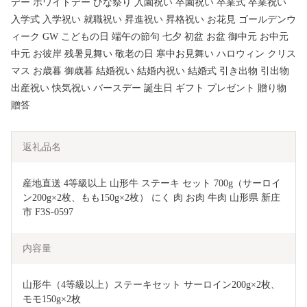
デー ホワイトデー ひな祭り 入園祝い 卒園祝い 卒業式 卒業祝い
入学式 入学祝い 就職祝い 昇進祝い 昇格祝い お花見 ゴールデンウ
ィーク GW こどもの日 端午の節句 七夕 初盆 お盆 御中元 お中元
中元 お彼岸 残暑見舞い 敬老の日 寒中お見舞い ハロウィン クリス
マス お歳暮 御歳暮 結婚祝い 結婚内祝い 結婚式 引き出物 引出物
出産祝い 快気祝い バースデー 誕生日 ギフト プレゼント 贈り物
贈答
返礼品名
産地直送 4等級以上 山形牛 ステーキ セット 700g（サーロイ
ン200g×2枚、もも150g×2枚） にく 肉 お肉 牛肉 山形県 新庄
市 F3S-0597
内容量
山形牛（4等級以上）ステーキセット サーロイン200g×2枚、
モモ150g×2枚