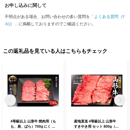
お申し込みに関して
はワンストップ特例申告書の提出を要します。 ▪指定期間 令和5
年10月1日～令和6年9月30日 ▪指定根拠 地方税法第37条の2第2項
不明点がある場合、お問い合わせの多い質問を
「よくある質問（F
及び同第314条の7第2項
AQ）」
に掲載しておりますのでご確認ください。
この返礼品を見ている人はこちらもチェック
4等級以上 山形牛 焼肉用（も
産地直送 4等級以上 山形牛
も、肩、ばら）700g にく 肉
すきやき用 セット 800g（ロ