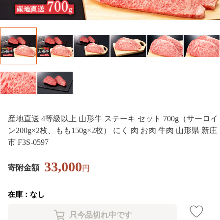
産地直送 4等級以上 山形牛 ステーキ セット 700g（サーロイ
ン200g×2枚、もも150g×2枚） にく 肉 お肉 牛肉 山形県 新庄
市 F3S-0597
33,000
寄附金額
円
在庫：なし