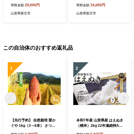
お肉 牛肉 山形県 新庄市 F3S
ース、もも 各400g） にく 肉
29,000円
34,000円
寄附金額
寄附金額
-2113
お肉 牛肉 山形県 新庄市 F3S
-0598
山形県新庄市
山形県新庄市
この自治体のおすすめ返礼品
1
2
【先行予約】 自然栽培 栗か
令和7年産 山形県産 はえぬき
ぐや 1kg（3～6本） さつま
（精米）2kg 22年連続特A受
いも サツマイモ 芋 山形県 新
賞 米 お米 おこめ 山形県 新