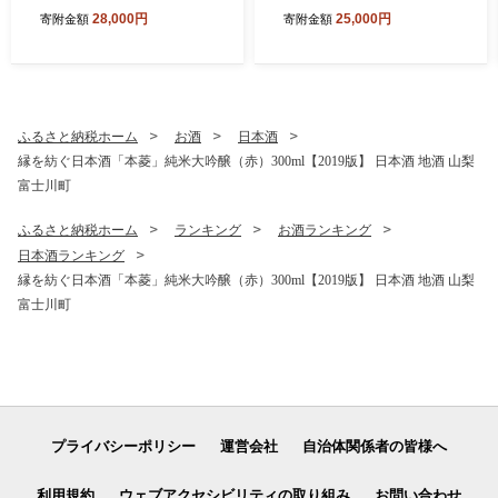
1.0kg以上（2～3房）【2026
どう ブドウ 葡萄 くだもの 果
28,000円
25,000円
寄附金額
寄附金額
年発送分 先行予約】- FUJIK
物 フルーツ 山梨 やまなし 富
AWA GRAPES -
士川町 高糖度 希少 希少品種
貴重
ふるさと納税ホーム
お酒
日本酒
縁を紡ぐ日本酒「本菱」純米大吟醸（赤）300ml【2019版】 日本酒 地酒 山梨
富士川町
ふるさと納税ホーム
ランキング
お酒ランキング
日本酒ランキング
縁を紡ぐ日本酒「本菱」純米大吟醸（赤）300ml【2019版】 日本酒 地酒 山梨
富士川町
プライバシーポリシー
運営会社
自治体関係者の皆様へ
利用規約
ウェブアクセシビリティの取り組み
お問い合わせ