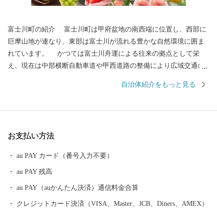
富士川町の紹介 富士川町は甲府盆地の南西端に位置し、西部に
巨摩山地が連なり、東部は富士川が流れる豊かな自然環境に囲ま
れています。 かつては富士川舟運による往来の拠点として栄
え、現在は中部横断自動車道や甲西道路の整備により広域交通の
アクセスが向上しています。 大法師公園の桜、妙法寺のあじさ
自治体紹介をもっと見る
い、舂米・平林・穂積の棚田、大柳川渓谷の紅葉、高下のダイヤ
モンド富士をはじめ四季折々の美しい景色が見られます。 気候
は盆地特有の内陸性気候で、夏季と冬季の気温差が大きく、日照
時間も長いなど居住に適しています。 高齢化や人口減少、中山
お支払い方法
間地域の過疎化も進行している状況ですが、移住定住や交流人口
の増加を推進しています。 ふるさとへの思い… 富士川の瀬音、
au PAY カード（番号入力不要）
鳥のさえずりなど、豊かな自然の中で、友と遊び、ふれあった
au PAY 残高
日々… ふるさとを離れ、都会でご活躍の皆さまにとって、ふる
さとの思い出は、数多くあると思います。 富士川町では、地域
au PAY（auかんたん決済）通信料金合算
の資源を守り、「暮らしと自然が輝く 交流のまち」をめざし
クレジットカード決済（VISA、Master、JCB、Diners、AMEX）
て、まちづくりを進めていきます。 本町にゆかりのある方、ご