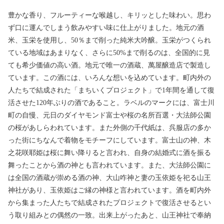
豊かな香り、フルーティーな喉越し、キリッとした味わい。思わ
ず口に運んでしまう飲みやすい味に仕上がりました。地元の酒
米、玉栄を使用し、50％まで削った純米大吟醸。玉栄がつくられ
ている地域はあまりなく、さらに50%まで削るのは、全国的に見
ても希少価値の高い酒。地元で唯一の酒蔵、萬屋醸造店で製造し
ています。この酒には、いろんな想いを込めています。町内外の
人たちで結成された「まちいくプロジェクト」で1年間を通して復
活させた120年ぶりの酒であること。ラベルのマークには、富士川
町の自慢、元日のダイヤモンド富士や桜の名所百選・大法師公園
の桜があしらわれています。また外側の千代紙は、呉服店の多か
った街にちなんで着物をモチーフにしています。富士山の神、木
之花咲耶姫は桜に舞い降りると言われ、自身の結婚式に酒を振る
舞ったことから酒の神とも言われています。また、大法師公園に
は全国の酒蔵が崇める酒の神、大山咋神と妻の玉依姫を祀る山王
神社があり、玉依姫はご縁の神様と言われています。酒を町内外
から集まった人たちで結成されたプロジェクトで復活させるとい
う取り組みとの偶然の一致。出来上がったあと、山王神社で奉納