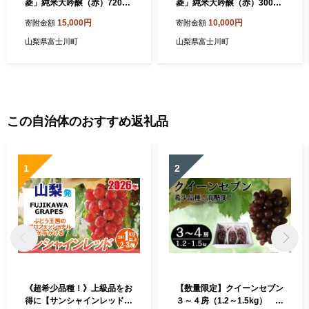
菱」純米大吟醸（赤）720ml
菱」純米大吟醸（赤）300ml
【2019版】
【2020版】
15,000円
10,000円
寄附金額
寄附金額
山梨県富士川町
山梨県富士川町
この自治体のおすすめ返礼品
1
2
《超希少品種！》上級品をお
【数量限定】クイーンセブン
得に【サンシャインレッド】
３～４房（1.2～1.5kg） ぶ