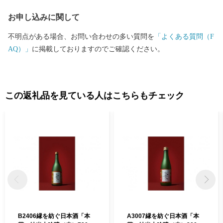
関心のある皆さまに、ふるさと“富士川町”を応援するサポーター
お申し込みに関して
になっていただきたいと思います。
不明点がある場合、お問い合わせの多い質問を
「よくある質問（F
AQ）」
に掲載しておりますのでご確認ください。
この返礼品を見ている人はこちらもチェック
B2406縁を紡ぐ日本酒「本
A3007縁を紡ぐ日本酒「本