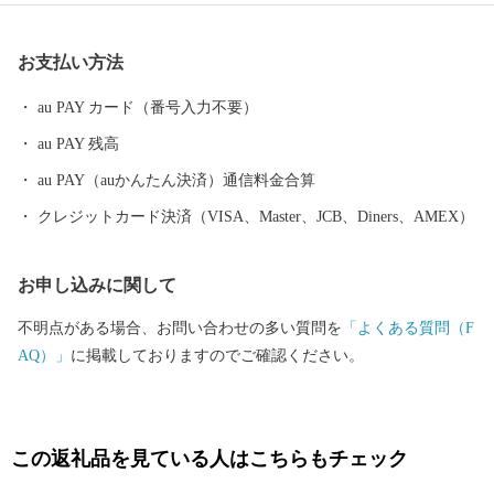
智（長山）城や森蘭丸出生地の金山城など多くの城が築かれまし
た。 また、安土桃山時代から江戸時代のはじめの窯跡がいくつも
お支払い方法
あり、志野などの焼き物がつくられました。中でも国宝の志野茶
わん「卯花墻」がつくられ、人間国宝・荒川豊蔵が作陶を行った
au PAY カード（番号入力不要）
久々利大萱は“美濃桃山陶の聖地”と呼ばれています。 素晴らしい
au PAY 残高
自然、歴史、文化を次の世代に引き継ぎ、「若い世代が住みたい
と感じる魅力あるまち」「住みごこち一番・可児」を目指してい
au PAY（auかんたん決済）通信料金合算
ます！ 皆さんの温かいご支援をお待ちしております。 申し込み後
クレジットカード決済（VISA、Master、JCB、Diners、AMEX）
の内容変更・寄附金受領証明書・ワンストップ特例申請書 ■お問
い合わせ先 可児市ふるさと納税サポート室 (営業時間：９時
お申し込みに関して
～１８時 ※土・日・祝、年末年始は除く。) 電話：050-5527-2
027 メールアドレス：support@kani.furusato-lg.jp 【ワンストップ
不明点がある場合、お問い合わせの多い質問を
「よくある質問（F
特例申請書の提出期限等】 提出期限 令和8年1月10日（土）必着
AQ）」
に掲載しておりますのでご確認ください。
送付先 〒519-0401 三重県度会郡玉城町世古501
可児市ふるさと納税ワンストップ受付センター 宛 ※可児市で
は、ワンストップ特例申請受付を外部委託しています。
この返礼品を見ている人はこちらもチェック