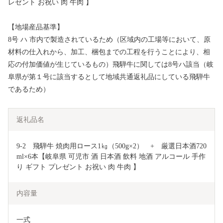
レゼント お祝い 肉 牛肉 】
【地場産品基準】
8号 ハ 市内で製造されているため（区域内の工場等において、原
材料の仕入れから、加工、梱包までの工程を行うことにより、相
応の付加価値が生じているもの）飛騨牛に関しては8号ハ該当（岐
阜県が第１号に該当するとして地域共通返礼品にしている飛騨牛
であるため）
返礼品名
9-2　飛騨牛 焼肉用ロース1㎏（500g×2）　+　厳選日本酒720
ml×6本【岐阜県 可児市 酒 日本酒 飲料 地酒 アルコール 手作
り ギフト プレゼント お祝い 肉 牛肉 】
内容量
一式