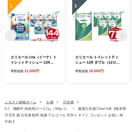
1
2
エリエール i:na（イーナ）ト
エリエール トイレットティ
イレットティシュー 12Rシ
シュー 12R ダブル（12ロー
ングル（100m巻）（12ロー
ル×6パック） 【 トイレット
21,000円
16,000円
寄附金額
寄附金額
ル×6パック） 【 トイレット
ペーパー 香り付き 30m巻 日
ペーパー 2倍 巻 エコ フロー
用品 トイレ 新生活 備蓄 防災
ラル 日用品 トイレ 香り付き
消耗品 生活雑貨 生活用品 ス
新生活 備蓄 防災 消耗品 生活
トック パルプ100％ 岐阜県
雑貨 生活用品 コンパクト 岐
可児市 】
阜県 可児市 】
ふるさと納税ホーム
お酒
日本酒
9-2 飛騨牛 焼肉用ロース1㎏（500g×2） + 厳選日本酒720ml×6本【岐阜県
可児市 酒 日本酒 飲料 地酒 アルコール 手作り ギフト プレゼント お祝い 肉
牛肉 】