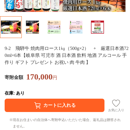
9-2 飛騨牛 焼肉用ロース1㎏（500g×2） + 厳選日本酒72
0ml×6本【岐阜県 可児市 酒 日本酒 飲料 地酒 アルコール 手
作り ギフト プレゼント お祝い 肉 牛肉 】
170,000
寄附金額
円
在庫: あり
お気に入り
現在お住まいの自治体へ寄附申込いただいた場合、返礼品は贈答され
ません。