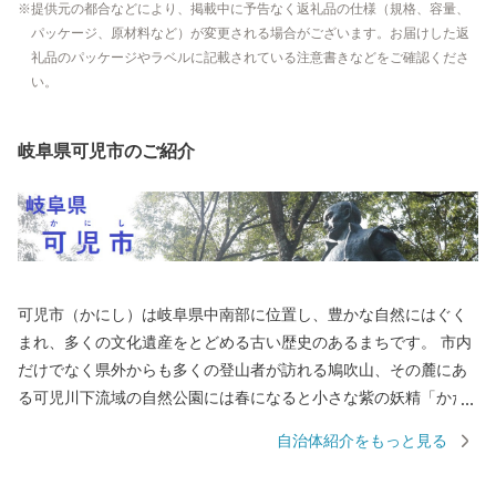
提供元の都合などにより、掲載中に予告なく返礼品の仕様（規格、容量、
パッケージ、原材料など）が変更される場合がございます。お届けした返
礼品のパッケージやラベルに記載されている注意書きなどをご確認くださ
い。
岐阜県可児市のご紹介
可児市（かにし）は岐阜県中南部に位置し、豊かな自然にはぐく
まれ、多くの文化遺産をとどめる古い歴史のあるまちです。 市内
だけでなく県外からも多くの登山者が訪れる鳩吹山、その麓にあ
る可児川下流域の自然公園には春になると小さな紫の妖精「かた
くり」の花が咲き誇り、紫の絨毯を敷き詰めたかのような光景に
自治体紹介をもっと見る
多くの方が毎年訪れています。 国指定史跡長塚古墳、銅たく発掘
の地など多くの遺跡が分布し、戦国時代には明智光秀出生地の明