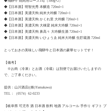
◆飛騨牛 焼肉用ロース1㎏（500g×2）
◆【日本酒】明智光秀 本醸造 720ml×1
◆【日本酒】美濃天狗 純米大吟醸 720ml×1
◆【日本酒】美濃天狗 かくれ里 大吟醸 720ml×1
◆【日本酒】美濃天狗 大棟梁 純米大吟醸 720ml×1
◆【日本酒】美濃天狗 鼻高々 大吟醸生酒 720ml×1
◆【日本酒】美濃天狗 いひょうゑ 純米大吟醸 生貯蔵酒 720ml
とっておきの美味しい飛騨牛と日本酒の豪華セットです！
【備考】
※お肉（冷凍）とお酒（冷蔵）は別便でお届けいたしますの
で、ご了承ください。
提供：山川酒店((株)Yamakawa)
TEL：（0574）62-0233
【岐阜県 可児市 酒 日本酒 飲料 地酒 アルコール 手作り ギフト プ