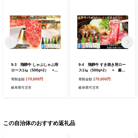
9-3 飛騨牛 しゃぶしゃぶ用
9-4 飛騨牛 すき焼き用ロー
ロース1㎏（500g×2） +
ス1㎏（500g×2） + 厳選
厳選日本酒720ml×6本【岐阜
日本酒720ml×6本【岐阜県
170,000円
170,000円
寄附金額
寄附金額
県 可児市 酒 日本酒 飲料 地
可児市 酒 日本酒 飲料 地酒
酒 アルコール 手作り ギフト
アルコール 手作り ギフト プ
岐阜県可児市
岐阜県可児市
プレゼント お祝い 肉 牛肉 】
レゼント お祝い 肉 牛肉 】
この自治体のおすすめ返礼品