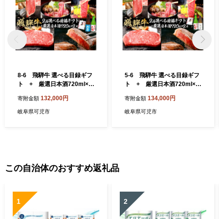
8-6 飛騨牛 選べる目録ギフ
5-6 飛騨牛 選べる目録ギフ
ト + 厳選日本酒720ml×2
ト + 厳選日本酒720ml×2
本【岐阜県 可児市 酒 日本酒
本【岐阜県 可児市 酒 日本酒
132,000円
134,000円
寄附金額
寄附金額
飲料 地酒 アルコール 手作り
飲料 地酒 アルコール 手作り
ギフト プレゼント お祝い 目
ギフト プレゼント お祝い 目
岐阜県可児市
岐阜県可児市
録 肉 牛肉 】
録 肉 牛肉 】
この自治体のおすすめ返礼品
1
2