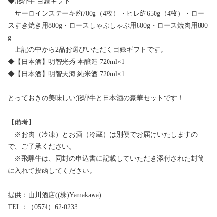
◆飛騨牛 目録ギフト
サーロインステーキ約700g（4枚）・ヒレ約650g（4枚）・ロー
スすき焼き用800g・ロースしゃぶしゃぶ用800g・ロース焼肉用800
g
上記の中から2品お選びいただく目録ギフトです。
◆【日本酒】明智光秀 本醸造 720ml×1
◆【日本酒】明智天海 純米酒 720ml×1
とっておきの美味しい飛騨牛と日本酒の豪華セットです！
【備考】
※お肉（冷凍）とお酒（冷蔵）は別便でお届けいたしますの
で、ご了承ください。
※飛騨牛は、同封の申込書に記載していただき添付された封筒
に入れて投函してください。
提供：山川酒店((株)Yamakawa)
TEL：（0574）62-0233