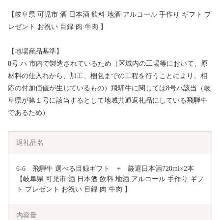
【岐阜県 可児市 酒 日本酒 飲料 地酒 アルコール 手作り ギフト プ
レゼント お祝い 目録 肉 牛肉 】
【地場産品基準】
8号 ハ 市内で製造されているため（区域内の工場等において、原
材料の仕入れから、加工、梱包までの工程を行うことにより、相
応の付加価値が生じているもの）飛騨牛に関しては8号ハ該当（岐
阜県が第１号に該当するとして地域共通返礼品にしている飛騨牛
であるため）
返礼品名
6-6　飛騨牛 選べる目録ギフト　+　厳選日本酒720ml×2本
【岐阜県 可児市 酒 日本酒 飲料 地酒 アルコール 手作り ギフ
ト プレゼント お祝い 目録 肉 牛肉 】
内容量