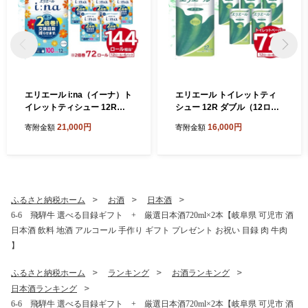
エリエール i:na（イーナ）ト
エリエール トイレットティ
イレットティシュー 12Rシ
シュー 12R ダブル（12ロー
ングル（100m巻）（12ロー
ル×6パック） 【 トイレット
21,000円
16,000円
寄附金額
寄附金額
ル×6パック） 【 トイレット
ペーパー 香り付き 30m巻 日
ペーパー 2倍 巻 エコ フロー
用品 トイレ 新生活 備蓄 防災
ラル 日用品 トイレ 香り付き
消耗品 生活雑貨 生活用品 ス
新生活 備蓄 防災 消耗品 生活
トック パルプ100％ 岐阜県
雑貨 生活用品 コンパクト 岐
可児市 】
阜県 可児市 】
ふるさと納税ホーム
お酒
日本酒
6-6 飛騨牛 選べる目録ギフト + 厳選日本酒720ml×2本【岐阜県 可児市 酒
日本酒 飲料 地酒 アルコール 手作り ギフト プレゼント お祝い 目録 肉 牛肉
】
ふるさと納税ホーム
ランキング
お酒ランキング
日本酒ランキング
6-6 飛騨牛 選べる目録ギフト + 厳選日本酒720ml×2本【岐阜県 可児市 酒