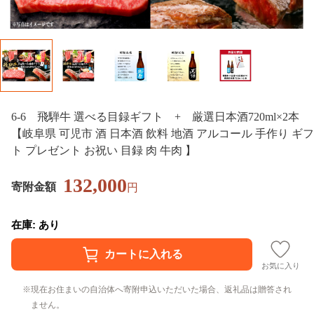
6-6 飛騨牛 選べる目録ギフト + 厳選日本酒720ml×2本
【岐阜県 可児市 酒 日本酒 飲料 地酒 アルコール 手作り ギフ
ト プレゼント お祝い 目録 肉 牛肉 】
132,000
寄附金額
円
在庫: あり
お気に入り
現在お住まいの自治体へ寄附申込いただいた場合、返礼品は贈答され
ません。