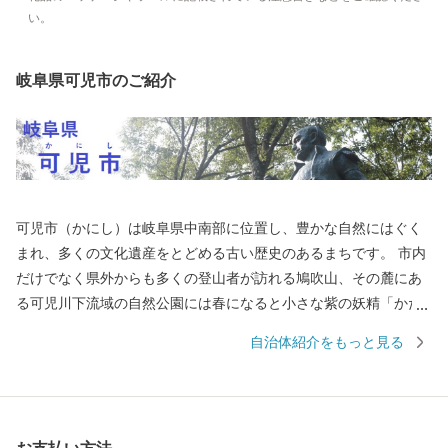
い。
岐阜県可児市のご紹介
可児市（かにし）は岐阜県中南部に位置し、豊かな自然にはぐく
まれ、多くの文化遺産をとどめる古い歴史のあるまちです。 市内
だけでなく県外からも多くの登山者が訪れる鳩吹山、その麓にあ
る可児川下流域の自然公園には春になると小さな紫の妖精「かた
くり」の花が咲き誇り、紫の絨毯を敷き詰めたかのような光景に
自治体紹介をもっと見る
多くの方が毎年訪れています。 国指定史跡長塚古墳、銅たく発掘
の地など多くの遺跡が分布し、戦国時代には明智光秀出生地の明
智（長山）城や森蘭丸出生地の金山城など多くの城が築かれまし
た。 また、安土桃山時代から江戸時代のはじめの窯跡がいくつも