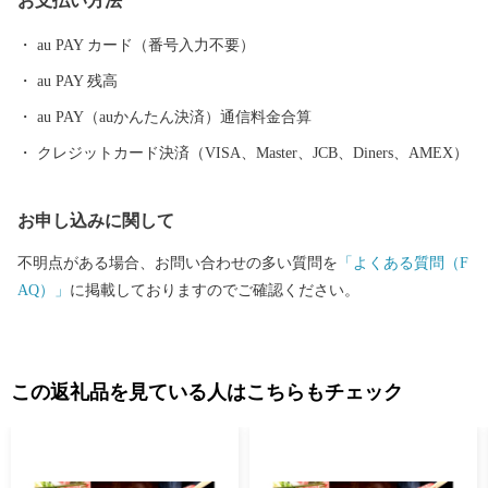
お支払い方法
あり、志野などの焼き物がつくられました。中でも国宝の志野茶
わん「卯花墻」がつくられ、人間国宝・荒川豊蔵が作陶を行った
au PAY カード（番号入力不要）
久々利大萱は“美濃桃山陶の聖地”と呼ばれています。 素晴らしい
au PAY 残高
自然、歴史、文化を次の世代に引き継ぎ、「若い世代が住みたい
と感じる魅力あるまち」「住みごこち一番・可児」を目指してい
au PAY（auかんたん決済）通信料金合算
ます！ 皆さんの温かいご支援をお待ちしております。 申し込み後
クレジットカード決済（VISA、Master、JCB、Diners、AMEX）
の内容変更・寄附金受領証明書・ワンストップ特例申請書 ■お問
い合わせ先 可児市ふるさと納税サポート室 (営業時間：９時
お申し込みに関して
～１８時 ※土・日・祝、年末年始は除く。) 電話：050-5527-2
027 メールアドレス：support@kani.furusato-lg.jp 【ワンストップ
不明点がある場合、お問い合わせの多い質問を
「よくある質問（F
特例申請書の提出期限等】 提出期限 令和8年1月10日（土）必着
AQ）」
に掲載しておりますのでご確認ください。
送付先 〒519-0401 三重県度会郡玉城町世古501
可児市ふるさと納税ワンストップ受付センター 宛 ※可児市で
は、ワンストップ特例申請受付を外部委託しています。
この返礼品を見ている人はこちらもチェック