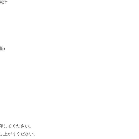
果汁
産）
存してください。
し上がりください。