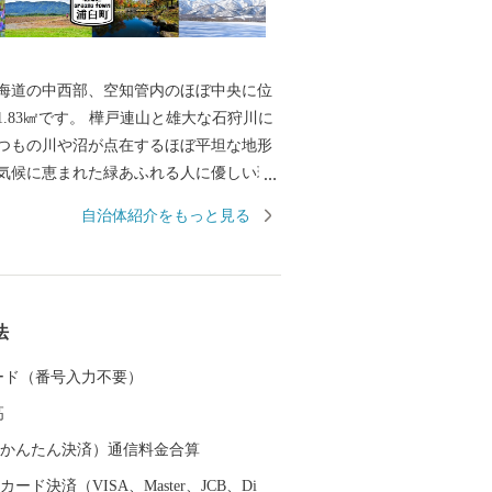
海道の中西部、空知管内のほぼ中央に位
1.83㎢です。 樺戸連山と雄大な石狩川に
つもの川や沼が点在するほぼ平坦な地形
気候に恵まれた緑あふれる人に優しい環
。 特産品は、お米・メロン・褐毛和種
自治体紹介をもっと見る
ワイン・ぼたんそばなど個性的な顔ぶれ
す。 イベントとしては、毎年道内や本州
方が訪れる「夏の味覚まつり」などのイ
ます。おいしい食べ物がいっぱいです、
法
しください！
 カード（番号入力不要）
高
（auかんたん決済）通信料金合算
ード決済（VISA、Master、JCB、Di