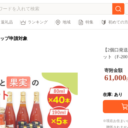
返礼品
ランキング
地域
特集
初めての
ップ申請対象
【2個口発
ット（F-20
ース 人参
寄附金額
61,000
在庫: あり
現在お住まい
贈答されませ