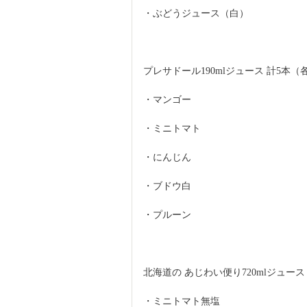
・ぶどうジュース（白）
プレサドール190mlジュース 計5本（
・マンゴー
・ミニトマト
・にんじん
・ブドウ白
・プルーン
北海道の あじわい便り720mlジュース
・ミニトマト無塩