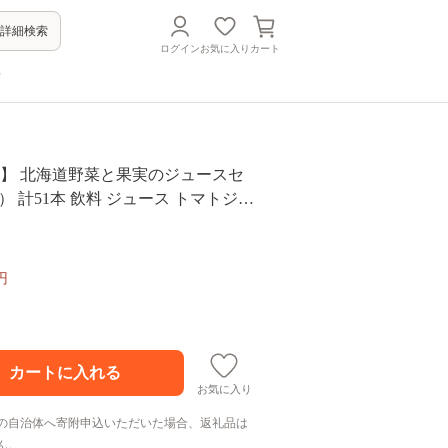
詳細検索
ログイン
お気に入り
カート
方
送】 北海道野菜と果実のジュースセ
0） 計51本 飲料 ジュース トマトジュ
ミックスジュース ぶどうジュース
円
お気に入り
の自治体へ寄附申込いただいた場合、返礼品は
ん。