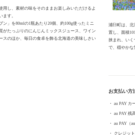
使用し、素材の味をそのままお楽しみいただけるよ
います。
」を80mlの1瓶あたり20個、約100g使ったミニ
浦臼町は、北
質がたっぷりのにんじんミックスジュース、ワイン
置し、面積10
ースのほか、毎日の食卓を飾る北海道の美味しさい
挟まれ、いく
で、穏やかな
境にあります
（あか牛）・
となっていま
からも多くの
ベントがあり
お支払い方
是非一度お越
au PAY
au PAY 残
au PAY
クレジットカ