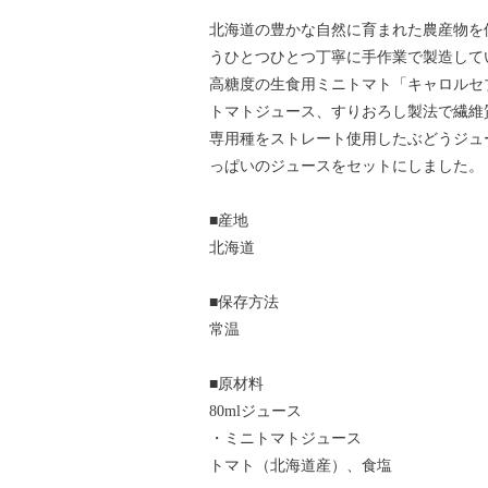
北海道の豊かな自然に育まれた農産物を
うひとつひとつ丁寧に手作業で製造して
高糖度の生食用ミニトマト「キャロルセブン
トマトジュース、すりおろし製法で繊維
専用種をストレート使用したぶどうジュ
っぱいのジュースをセットにしました。
■産地
北海道
■保存方法
常温
■原材料
80mlジュース
・ミニトマトジュース
トマト（北海道産）、食塩