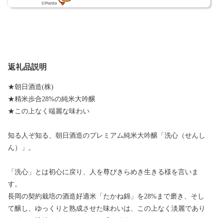
返礼品説明
★朝日酒造(株)
★精米歩合28%の純米大吟醸
★この上なく端麗な味わい
知る人ぞ知る、朝日酒造のプレミアム純米大吟醸「洗心（せんし
ん）」。
「洗心」とは初心に戻り、人を尊びきらめき生きる様を言いま
す。
長岡の契約栽培の酒造好適米「たかね錦」を28%まで磨き、そし
て醸し、ゆっくりと熟成させた味わいは、この上なく淡麗であり