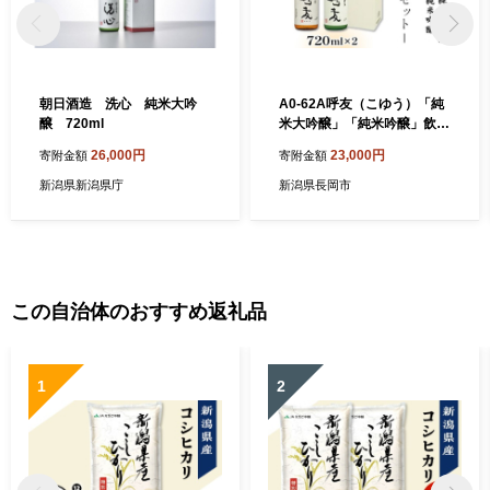
朝日酒造 洗心 純米大吟
A0-62A呼友（こゆう）「純
醸 720ml
米大吟醸」「純米吟醸」飲み
比べセット720ml×2本【朝日
26,000円
23,000円
寄附金額
寄附金額
酒造】
新潟県新潟県庁
新潟県長岡市
この自治体のおすすめ返礼品
1
2