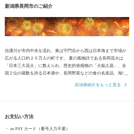
新潟県長岡市のご紹介
信濃川が市内中央を流れ、東は守門岳から西は日本海まで市域が
広がる人口約２５万人の町です。 夏の風物詩である長岡花火は
「日本三大花火」に数えられ、歴史的発掘物の「火焔土器」、全
国２位の蔵数を誇る日本酒や、長岡野菜などの食の名産品、海外
からも買い付けが増加している錦鯉、豊かな自然を生かした風光
自治体紹介をもっと見る
明媚な棚田など、さまざまな特色と文化を持った個性豊かなエリ
アが包括されています。 さらに、うまい米の代名詞「コシヒカ
リ」は、長岡市が発祥。化学肥料や農薬を減らした特別栽培米の
生産量は全国トップクラスです。 お礼の品には色もつやも最高の
お支払い方法
コシヒカリをはじめとした長岡自慢の品をご用意しました。ぜひ
ふるさと納税で長岡を応援してください！
au PAY カード（番号入力不要）