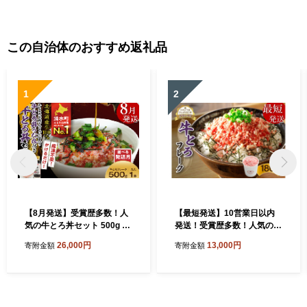
この自治体のおすすめ返礼品
1
2
【8月発送】受賞歴多数！人
【最短発送】10営業日以内
気の牛とろ丼セット 500g 牛
発送！受賞歴多数！人気の牛
とろのお肉でつくった醤入り
とろフレーク 180g _S006-0
26,000円
13,000円
寄附金額
寄附金額
牛とろ丼のたれ付き 牛とろ
018
フレーク 牛とろ 牛トロ丼 牛
トロフレーク_S006-0191