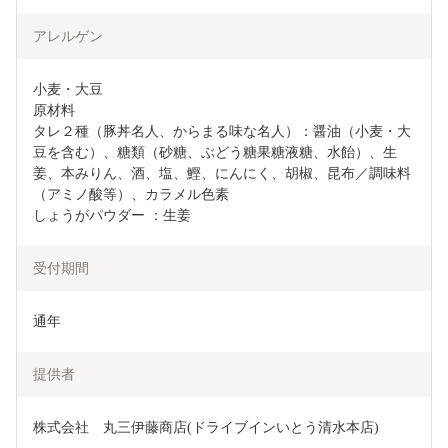
アレルゲン
小麦・大豆

原材料

タレ２種（豚丼名人、からまる味な名人）：醤油（小麦・大
豆を含む）、糖類（砂糖、ぶどう糖果糖液糖、水飴）、生
姜、本みりん、酒、塩、鰹、にんにく、胡椒、昆布／調味料
（アミノ酸等）、カラメル色素

しょうがパウダー ：生姜
受付期間
通年
提供者
株式会社　丸三伊藤商店(ドライブインいとう清水本店)