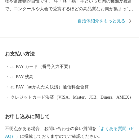
物や畜産物が自慢です。 牛・豚・鶏・羊といった肉の種類が豊富
で、コンクールや大会で受賞するほどの高品質なお肉が集まって
います。 また、アスパラやにんにくをはじめとする農作物や、牛
自治体紹介をもっと見る
乳・チーズ・アイスといった乳製品も魅力の町で、まさに「食の
宝庫」と呼べる町です。 豊かな景観も特徴の１つであり、広大な
草原に放牧された牛たちや、その奥に見える山脈は「これぞ北海
道！」といった大迫力のパノラマが展開しています。 日勝峠や円
お支払い方法
山展望台からの眺めは十勝平野ならではの開放的で美しい景色を
楽しむことができます。 また、清水町は新一万円札の肖像画に決
au PAY カード（番号入力不要）
定をした渋沢栄一翁が中心となって開拓の一歩が踏み出されたま
au PAY 残高
ちであり、町内には当時の史跡が数多く残されています。 北海道
の主要都市からのアクセスも良く、車、ＪＲ、飛行機といった交
au PAY（auかんたん決済）通信料金合算
通の便も優れているため、自然が豊かでありながら、利便性の高
クレジットカード決済（VISA、Master、JCB、Diners、AMEX）
い町として、定住する上でも魅力的な町となっています。 皆様か
らの寄附金は、清水町が目指すまちの将来像『まちに気づく ま
お申し込みに関して
ちを築く とかち清水～想いをミライに繋ぐまち～』を実現する
ために活用しています。 人との絆や心の繋がりあふれる地域コミ
不明点がある場合、お問い合わせの多い質問を
「よくある質問（F
ュニティで住み続けたいと思えるまちづくりを実現するために、
AQ）」
に掲載しておりますのでご確認ください。