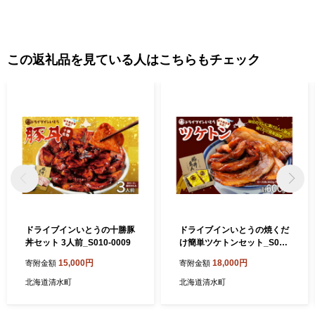
清水町は強みを活かして課題を克服し、持続可能なまちづくりに
本気で取り組んでいます。 今後もふるさと納税を通じて、皆さん
に北海道清水町の魅力を発信してまいりますので、清水の自然の
恵みを堪能していただければと思います。 清水町のふるさと納税
この返礼品を見ている人はこちらもチェック
では寄附の使い道として、「アイスホッケーのまちづくり」に活
用しています。ふるさと納税をとおして、アイスホッケーを盛り
上げていただけると嬉しいです！ ☆清水町でアイスホッケーに情
熱を注ぐ方々の熱い想いは、下のアイスホッケー写真をクリック
してください☆ 【お問い合わせについて】 北海道清水町ふるさと
納税サポート室 ＴＥＬ：050‐3100-1723 ＭＡＩＬ：support@shimiz
u.furusato-lg.jp 受付時間：午前9時～午後6時（土・日・祝除く）
※GW、年末年始は休業となります
ドライブインいとうの十勝豚
ドライブインいとうの焼くだ
丼セット 3人前_S010-0009
け簡単ツケトンセット_S010
-0011
15,000円
18,000円
寄附金額
寄附金額
北海道清水町
北海道清水町