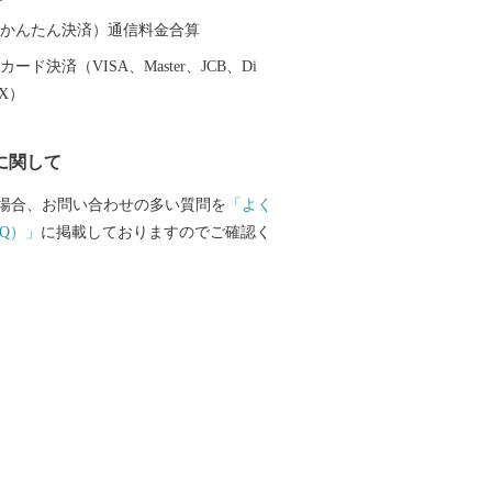
りが行われます。七夕伝説の織姫神を祀
神社は平成25年10月、恋人の聖地プロジ
（auかんたん決済）通信料金合算
「恋人の聖地」として認定されました。
ード決済（VISA、Master、JCB、Di
濃く残る小郡市に一度足を運んでみてく
EX）
に関して
場合、お問い合わせの多い質問を
「よく
Q）」
に掲載しておりますのでご確認く