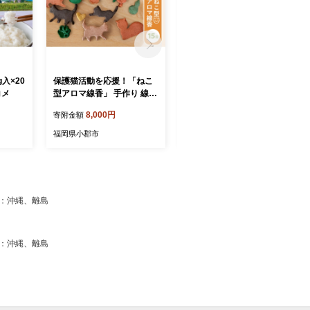
g入×20
保護猫活動を応援！「ねこ
ねこ型アロマ線香 15個 アロ
コメ
型アロマ線香」 手作り 線香
マ
雑貨 インテリア アロマ
8,000円
5,000円
寄附金額
寄附金額
福岡県小郡市
福岡県小郡市
可：沖縄、離島
可：沖縄、離島