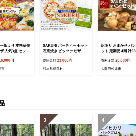
リー畑より 本格薪焼
SAKURI パーティー セット
訳あり おまかせ パン 
ザ 人気3点 セット
石窯焼き ピッツァ ピザ
ット 定期便 4回 計28
タリアン ※配送不
月に1回お届け 冷凍 
16,000円
23,000円
20,000円
寄附金額
寄附金額
、離島
わせ 冷凍パン パン
お試し 朝食 おやつ 
郡市
熊本県相良村
大阪府松原市
べ ランダム 惣菜パン
パン 食パン 大阪府 
品
3
4