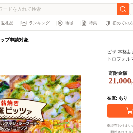
返礼品
ランキング
地域
特集
初めての
ップ申請対象
ピザ 本格薪
トロフォル
ミックス 洋
離島
寄附金額
21,000
在庫: あり
現在お住まい
贈答されませ