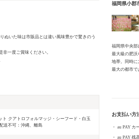
福岡県小郡
わりぬいた味は市販品とは違い風味豊かで驚きのう
福岡県中央部
是非一度ご賞味ください。
最大級の肥沃
。
地帯。同時に
最大の都市で
からベッドタウ
の風物詩で約8
I。10,00
寺」の愛称で
が訪れる大中
お支払い方
た街道の街並
 セット クアトロフォルマッジ・シーフード・白玉
が行き交う福岡のク
※配送不可：沖縄、離島
au PAY
月7日）は全
au PAY 残