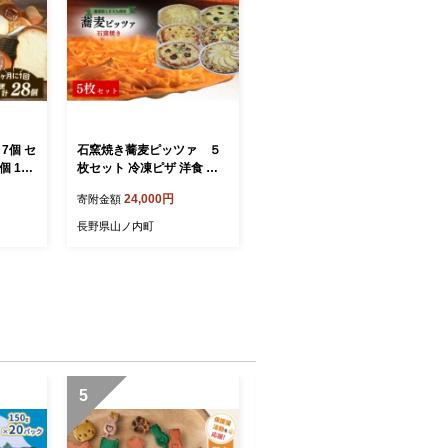
7個 セ
石窯焼き蕎麦ピッツァ ５
個 1ヶ
枚セット 冷凍ピザ 洋食 ピ
詰め合
ザ サラミピザ アンチョビピ
24,000円
寄附金額
セット
ザ 季節のピザ そばピザ ラ
食べ比
ンチ 軽食
長野県山ノ内町
 菓子
松原市
5
6