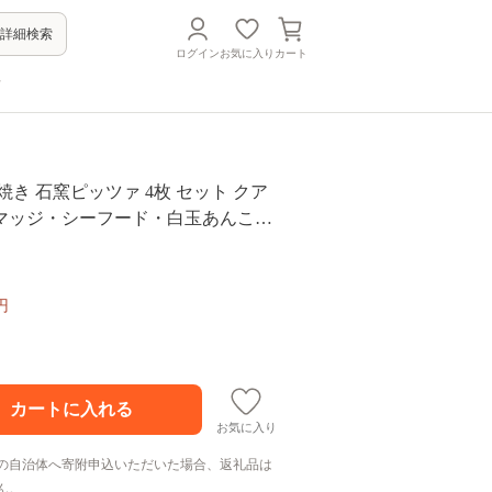
詳細検索
ログイン
お気に入り
カート
方
焼き 石窯ピッツァ 4枚 セット クア
マッジ・シーフード・白玉あんこ・
食 イタリアン ※配送不可：沖縄、
円
お気に入り
の自治体へ寄附申込いただいた場合、返礼品は
ん。