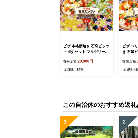
ピザ 本格薪焼き 石窯ピッツ
ピザ ベ
ァ 4枚 セット マルゲリー
き 石窯ピ
タ・シーフード・ベーコン
洋食 イ
20,000円
寄附金額
寄附金額
ポテト・イタリアンバジル
可：沖縄
洋食 イタリアン ※配送不
福岡県小郡市
福岡県小
可：沖縄、離島
この自治体のおすすめ返礼
1
2