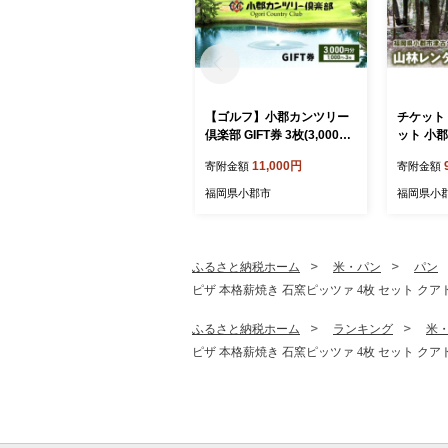
【ゴルフ】小郡カンツリー
チケット
倶楽部 GIFT券 3枚(3,000円
ット 小
分)
3ヶ月
11,000円
寄附金額
寄附金額
福岡県小郡市
福岡県小
ふるさと納税ホーム
米・パン
パン
ピザ 本格薪焼き 石窯ピッツァ 4枚 セット 
ふるさと納税ホーム
ランキング
米
ピザ 本格薪焼き 石窯ピッツァ 4枚 セット 