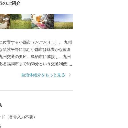
市のご紹介
に位置する小郡市（おごおりし）。 九州
な筑紫平野に臨む小郡市は緑豊かな穀倉
九州交通の要所、鳥栖市に隣接し、九州
ある福岡市まで約30分という交通利便性
ンとしても発展してきました。 小郡夏
自治体紹介をもっと見る
,000発もの花火が夜空を彩る夢HANAB
0体以上ものカエルの置物が飾られ、「かえる
親しまれる如意輪寺。毎年多くの花見客
臣神社の将軍藤。江戸時代の大名が通っ
法
みを残す松崎地区など、小郡は様々な人
ロスロードです。 旧暦の七夕（8
 カード（番号入力不要）
国より約30万枚もの短冊が寄せられ、七夕
高