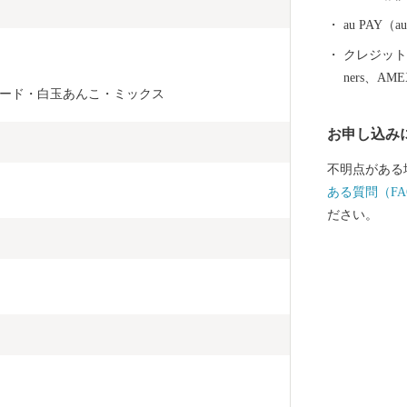
神社で七夕祭
る、この七夕
au PAY
ェクトにより
クレジットカ
七夕伝説の色
ners、AM
ださい。
ード・白玉あんこ・ミックス
お申し込み
不明点がある
ある質問（FA
ださい。