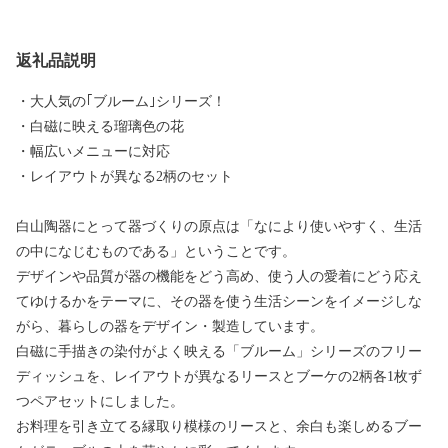
返礼品説明
・大人気の｢ブルーム｣シリーズ！
・白磁に映える瑠璃色の花
・幅広いメニューに対応
・レイアウトが異なる2柄のセット
白山陶器にとって器づくりの原点は「なにより使いやすく、生活
の中になじむものである」ということです。
デザインや品質が器の機能をどう高め、使う人の愛着にどう応え
てゆけるかをテーマに、その器を使う生活シーンをイメージしな
がら、暮らしの器をデザイン・製造しています。
白磁に手描きの染付がよく映える「ブルーム」シリーズのフリー
ディッシュを、レイアウトが異なるリースとブーケの2柄各1枚ず
つペアセットにしました。
お料理を引き立てる縁取り模様のリースと、余白も楽しめるブー