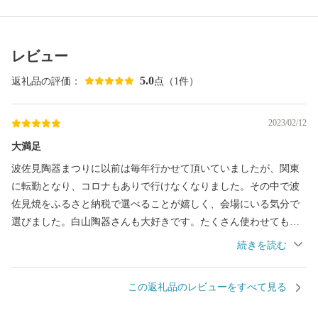
レビュー
5.0
返礼品の評価：
点（1件）
2023/02/12
大満足
波佐見陶器まつりに以前は毎年行かせて頂いていましたが、関東
に転勤となり、コロナもありで行けなくなりました。その中で波
佐見焼をふるさと納税で選べることが嬉しく、会場にいる気分で
選びました。白山陶器さんも大好きです。たくさん使わせてもら
っています。後日届いた波佐見町の冊子が、ふるさと納税で選べ
る陶器などが一覧になっていたり、波佐見町の魅力がまとめられ
ており、とても興味深く拝見させていただきました。今年も楽し
この返礼品のレビューをすべて見る
みにしています。