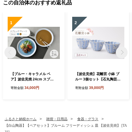
この自治体のおすすめ返礼品
1
2
【ブルー・キャラメル ペ
【波佐見焼】花離宮 小鉢 ブ
ア】波佐見焼 24cm スプレ
ルー 3個セット【石丸陶芸】
ッドプレート【一真窯】 [BB
[LB95]
34,000円
39,000円
寄附金額
寄附金額
55]
ふるさと納税ホーム
雑貨・日用品
食器・グラス
【白山陶器】【ペアセット】ブルーム フリーディッシュ 皿 【波佐見焼】 [TA