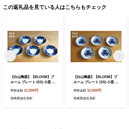
この返礼品を見ている人はこちらもチェック
【白山陶器】【BLOOM】ブ
【白山陶器】【BLOOM】ブ
ルーム プレート (SS) 小皿 リ
ルーム プレート (SS) 小皿 ブ
ース 5枚セット 食器 皿 【波
ーケ 5枚セット 食器 皿 【波
32,000円
32,000円
寄附金額
寄附金額
佐見焼】 [TA15]
佐見焼】 [TA16]
長崎県波佐見町
長崎県波佐見町