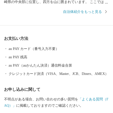
崎県の中央部に位置し、四方を山に囲まれています。 ここでは、
日本の棚田百選に選ばれた「鬼木棚田」にみられるように、豊か
自治体紹介をもっと見る
な自然のなかで、お米やお茶、アスパラガスなどの農畜産業が行
われているほか、400年の歴史を持つ陶磁器産業を中心とした「も
のづくり」の息吹が根付いています。 今なお多くの窯元が集積す
る中尾山には世界最大規模の登り窯跡があり、江戸時代には、こ
お支払い方法
こで焼かれた「くらわんか碗」が全国に出荷され、当時貴重品で
あった磁器を広く普及させるとともに、食文化にも大きな影響を
au PAY カード（番号入力不要）
与えたといわれています。 そして近年においても、日本の食卓を
au PAY 残高
彩るおしゃれで機能的な日用和食器の一大産地として、全国的に
も高いシェアを誇っています。（すでに皆さまの食卓にも、波佐
au PAY（auかんたん決済）通信料金合算
見で作られたやきものがあるかも！？）窯元、棚田、温泉など、
クレジットカード決済（VISA、Master、JCB、Diners、AMEX）
ここでは紹介しきれません。長崎へお越しの際は、ぜひ波佐見町
へお立ち寄りください。
お申し込みに関して
不明点がある場合、お問い合わせの多い質問を
「よくある質問（F
AQ）」
に掲載しておりますのでご確認ください。