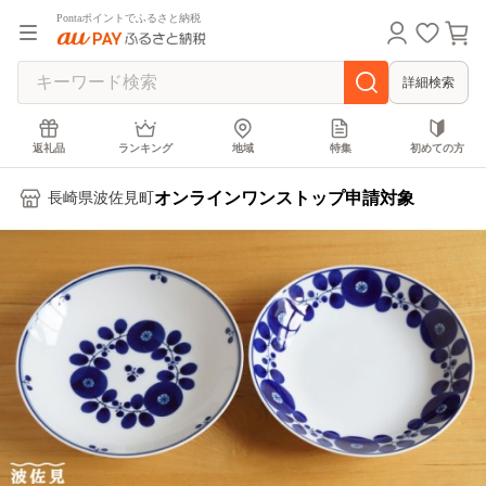
Pontaポイントでふるさと納税
詳細検索
返礼品
ランキング
地域
特集
初めての方
オンラインワンストップ申請対象
長崎県波佐見町