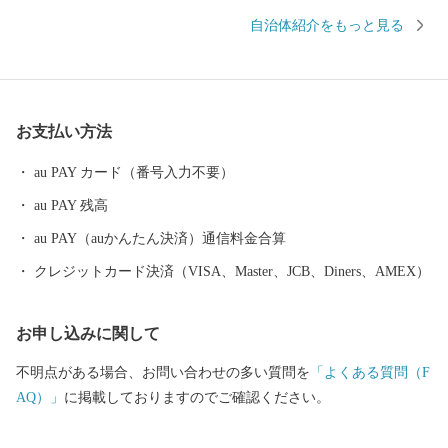
万里焼や伊万里牛、伊万里梨は全国的に有名です。 都会のような
自治体紹介をもっと見る
便利さはありませんが、心温かい人が集まり、心にゆとりある生
活を送ることができます。 自然豊かで美味しい特産品がたくさん
ある、伊万里市のふるさと納税をぜひお愉しみください。 ＜個人
情報保護方針について＞ 寄附者様からいただいた個人情報は、伊
お支払い方法
万里市が責任をもって安全に管理・保管し、第三者に譲渡・提供
することはございません。 寄附者様からいただいた個人情報は、
au PAY カード（番号入力不要）
お礼の品の発送やご連絡、いただいたふるさと納税の使い道に関
au PAY 残高
する報告、伊万里市が主催・出展するふるさと納税関連イベント
情報の提供、伊万里市のふるさと納税に関する情報提供のため、
au PAY（auかんたん決済）通信料金合算
使用させていただきます。 また、情報の提供手段としては、電子
クレジットカード決済（VISA、Master、JCB、Diners、AMEX）
メールの配信やパンフレット等の郵送をさせていただく場合がご
ざいます。 ご不明な点がございましたらご連絡ください。 【伊万
お申し込みに関して
里市ふるさと納税サポート室】 電話：0955-58-9930 ＦＡＸ：050-3
606-3441 メール：support@furusato-imari.jp ※伊万里市はふるさと
不明点がある場合、お問い合わせの多い質問を
「よくある質問（F
納税のサポート室業務と、ワンストップ特例申請受付業務を外部
AQ）」
に掲載しておりますのでご確認ください。
へ委託しております。