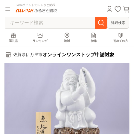
Pontaポイントでふるさと納税
詳細検索
返礼品
ランキング
地域
特集
初めての方
オンラインワンストップ申請対象
佐賀県伊万里市