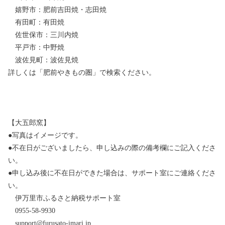
嬉野市：肥前吉田焼・志田焼
有田町：有田焼
佐世保市：三川内焼
平戸市：中野焼
波佐見町：波佐見焼
詳しくは「肥前やきもの圏」で検索ください。
【大五郎窯】
●写真はイメージです。
●不在日がございましたら、申し込みの際の備考欄にご記入くださ
い。
●申し込み後に不在日ができた場合は、サポート室にご連絡くださ
い。
伊万里市ふるさと納税サポート室
0955-58-9930
support@furusato-imari.jp