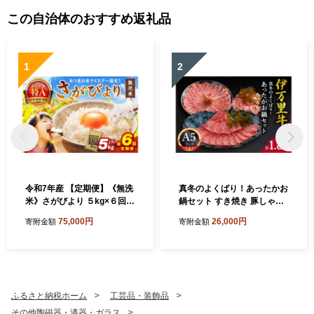
この自治体のおすすめ返礼品
1
2
令和7年産 【定期便】《無洗
真冬のよくばり！あったかお
米》さがびより ５kg×６回
鍋セット すき焼き 豚しゃぶ
999-B1054
水炊き 006-J197
75,000円
26,000円
寄附金額
寄附金額
ふるさと納税ホーム
工芸品・装飾品
その他陶磁器・漆器・ガラス