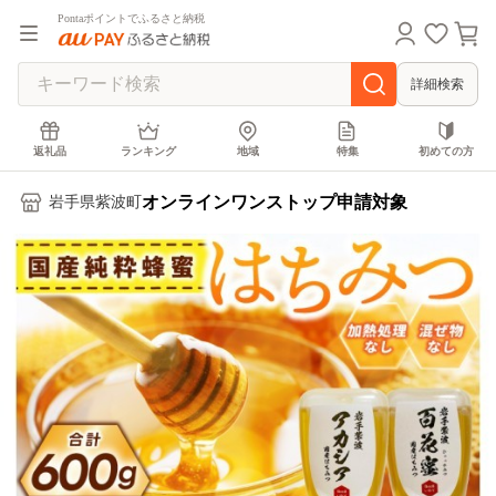
Pontaポイントでふるさと納税
詳細検索
返礼品
ランキング
地域
特集
初めての方
オンラインワンストップ申請対象
岩手県紫波町