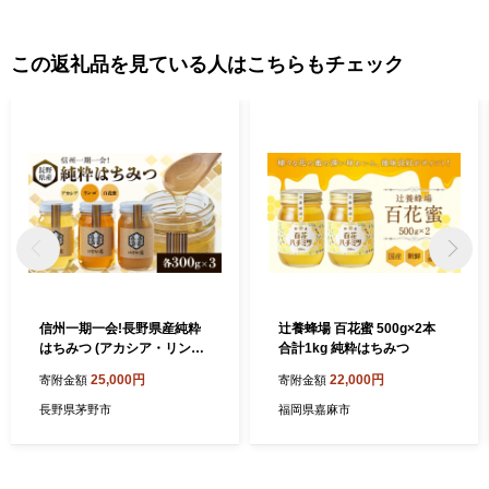
この返礼品を見ている人はこちらもチェック
信州一期一会!長野県産純粋
辻養蜂場 百花蜜 500g×2本
はちみつ (アカシア・リン
合計1kg 純粋はちみつ
ゴ・百花蜜)300g×3【14186
25,000円
22,000円
寄附金額
寄附金額
16】
長野県茅野市
福岡県嘉麻市