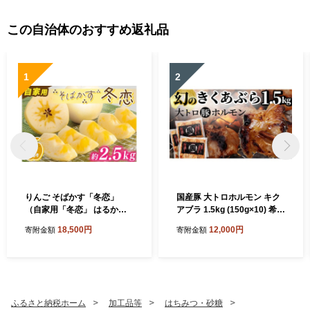
この自治体のおすすめ返礼品
1
2
りんご そばかす「冬恋」
国産豚 大トロホルモン キク
（自家用「冬恋」 はるかサ
アブラ 1.5kg (150g×10) 希少
ビ有） 糖度15度以上
部位 ホルモン 豚 希少 きくあ
18,500円
12,000円
寄附金額
寄附金額
ぶら 菊脂 豚ホルモン 豚肉 国
産豚 大トロ おつまみ もつ鍋
ホルモン焼き 小分け 冷凍 便
利 簡単調理 時短 スタミナ お
かず BBQ バーベキュー キャ
ンプ 焼肉 網焼き 国産 みそ
ふるさと納税ホーム
加工品等
はちみつ・砂糖
にんにく 味付き 味付け肉