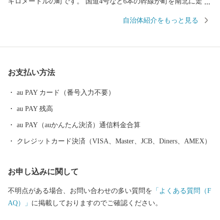
キロメートルの町です。 国道4号など6本の幹線が町を南北に走
り、インターチェンジや3つの駅があるなど、交通の便に恵まれて
自治体紹介をもっと見る
います。 町は、大きく分けて中央部、東部、西部の各地域に区分
されます。 町の中央部は、国道4号沿いの住宅地を除くと、平地
に農地が広がり、全国有数の生産量を誇るもち米、生産量県内1位
のソバや麦、そして各種野菜が作られています。 東部ではリンゴ
お支払い方法
やブドウ、西部では西洋梨などのフルーツ栽培も盛んです。
au PAY カード（番号入力不要）
au PAY 残高
au PAY（auかんたん決済）通信料金合算
クレジットカード決済（VISA、Master、JCB、Diners、AMEX）
お申し込みに関して
不明点がある場合、お問い合わせの多い質問を
「よくある質問（F
AQ）」
に掲載しておりますのでご確認ください。