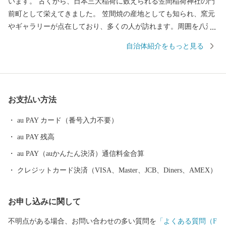
います。 古くから、日本三大稲荷に数えられる笠間稲荷神社の門
前町として栄えてきました。 笠間焼の産地としても知られ、窯元
やギャラリーが点在しており、多くの人が訪れます。周囲を八溝
山系・筑波山系の山々に囲まれた台地が広がり、年間を通して穏
自治体紹介をもっと見る
やかな気候に恵まれた豊かな自然からは、数々の歴史・文化・芸
術・おいしい農産物が生まれています。 ●日本一熱い栗の産地
「笠間の栗」 生産量全国１位を誇る茨城県の中でも笠間市は栽培
面積トップの栗産地です。年間を通して穏やかで水はけのよい火
お支払い方法
山灰土壌が、ふっくら薫り高い栗を育むのに適しています。多く
の品種があり、用途や好みに合わせて栗を楽しめます。 【笠間市
au PAY カード（番号入力不要）
は、総務省からふるさと納税の指定基準に適合する地方団体とし
au PAY 残高
て指定を受けました。指定期間：令和6年10月1日～令和7年9月30
日】 ■□■……………………………………………………… お礼の
au PAY（auかんたん決済）通信料金合算
品・証明書等のお問い合わせはこちらへ 笠間市ふるさと納税サポ
クレジットカード決済（VISA、Master、JCB、Diners、AMEX）
ート室 電話 ：050-3098-1091（平日9:00～18：00） メール：kasa
ma.furusato@thankslab.biz
お申し込みに関して
………………………………………………………■□■
不明点がある場合、お問い合わせの多い質問を
「よくある質問（F