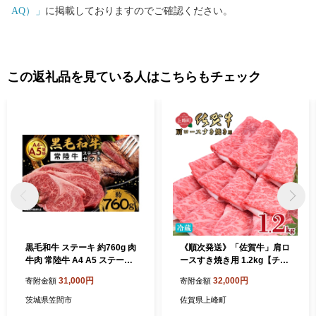
AQ）」
に掲載しておりますのでご確認ください。
この返礼品を見ている人はこちらもチェック
黒毛和牛 ステーキ 約760g 肉
《順次発送》「佐賀牛」肩ロ
牛肉 常陸牛 A4 A5 ステーキ
ースすき焼き用 1.2kg【チル
セット ロース モモ 赤身 国産
ド配送】
31,000円
32,000円
寄附金額
寄附金額
牛 お肉 牛ステーキ ギフト プ
レゼント ロースステーキ(1
茨城県笠間市
佐賀県上峰町
枚 約200g)×2 モモステーキ