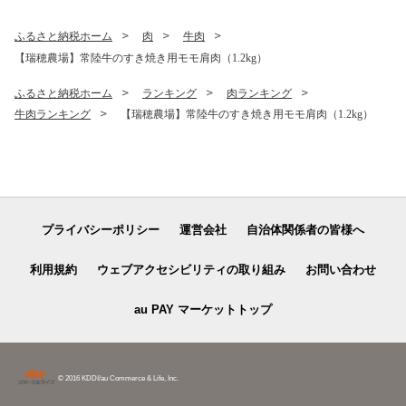
らき（茨城県共通返礼品）
ふるさと納税ホーム
肉
牛肉
【瑞穂農場】常陸牛のすき焼き用モモ肩肉（1.2kg）
ふるさと納税ホーム
ランキング
肉ランキング
牛肉ランキング
【瑞穂農場】常陸牛のすき焼き用モモ肩肉（1.2kg）
プライバシーポリシー
運営会社
自治体関係者の皆様へ
利用規約
ウェブアクセシビリティの取り組み
お問い合わせ
au PAY マーケットトップ
© 2016 KDDI/au Commerce & Life, Inc.