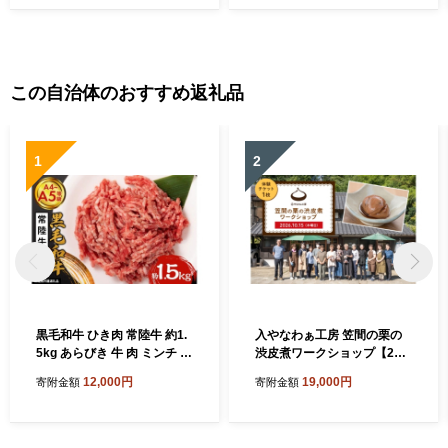
(1枚 約120g)×3 焼肉 すき焼
き BBQ 瑞穂農場 茨城県産
笠市 かさま いばらき（茨城
県共通返礼品）
この自治体のおすすめ返礼品
1
2
黒毛和牛 ひき肉 常陸牛 約1.
入やなわぁ工房 笠間の栗の
5kg あらびき 牛 肉 ミンチ 細
渋皮煮ワークショップ【202
切れ 国産 和牛 A4 A5 ブラン
6年10月15日(木)】 DJ-029-
12,000円
19,000円
寄附金額
寄附金額
ド牛 ハンバーグ ミートソー
004
ス カレー メンチカツ 挽肉 冷
凍 株式会社エヌBeaF 茨城県
産 笠間市 茨城県 かさま いば