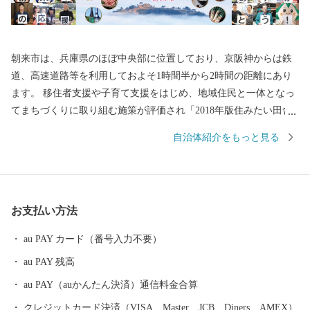
朝来市は、兵庫県のほぼ中央部に位置しており、京阪神からは鉄
道、高速道路等を利用しておよそ1時間半から2時間の距離にあり
ます。 移住者支援や子育て支援をはじめ、地域住民と一体となっ
てまちづくりに取り組む施策が評価され「2018年版住みたい田舎
ベストランキング」では、近畿エリア1位に選ばれました。 観光
自治体紹介をもっと見る
名所として「天空の城」や「日本のマチュピチュ」とも称される
国史跡「竹田城跡（たけだじょうせき）」があり、雲海に包まれ
た姿は見る者を魅了します。 平成29年4月には「播但貫く、銀の
馬車道 鉱石の道」にまつわる物語が日本遺産に認定され、その関
お支払い方法
連遺構として「生野銀山」や「神子畑選鉱場跡」などがありま
す。 特産品は「岩津ねぎ」が有名です。白ねぎと青ねぎのちょう
au PAY カード（番号入力不要）
ど中間種で、青葉部分から白根まで大変柔らかく甘みがあり、す
au PAY 残高
べて余すところなく食べられるのが特長です。 ふるさと納税の返
礼品としても大変人気があり、鍋物や天ぷら、焼きねぎなどで食
au PAY（auかんたん決済）通信料金合算
べると美味しさが引き立ちます。 これらの観光資源、歴史遺産、
クレジットカード決済（VISA、Master、JCB、Diners、AMEX）