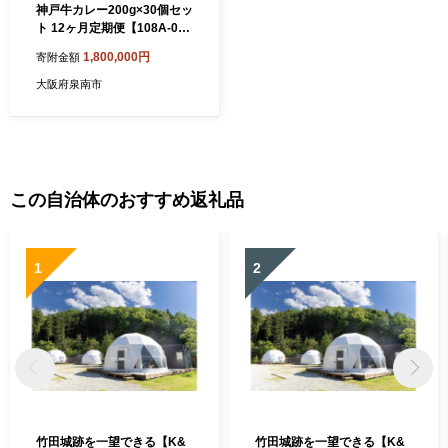
神戸牛カレー200g×30個セッ
ト 12ヶ月定期便【108A-00
8】
1,800,000円
寄附金額
大阪府泉南市
この自治体のおすすめ返礼品
1
2
竹田城跡を一望できる【K&
竹田城跡を一望できる【K&