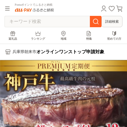
Pontaポイントでふるさと納税
詳細検索
返礼品
ランキング
地域
特集
初めての方
オンラインワンストップ申請対象
兵庫県朝来市