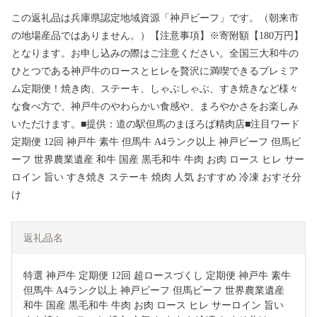
この返礼品は兵庫県認定地域資源「神戸ビーフ」です。（朝来市
の地場産品ではありません。）【注意事項】※寄附額【180万円】
となります。お申し込みの際はご注意ください。全国三大和牛の
ひとつである神戸牛のロースとヒレを贅沢に満喫できるプレミア
ム定期便！焼き肉、ステーキ、しゃぶしゃぶ、すき焼きなど様々
な食べ方で、神戸牛のやわらかい食感や、まろやかさをお楽しみ
いただけます。■提供：道の駅但馬のまほろば精肉店■注目ワード
定期便 12回 神戸牛 素牛 但馬牛 A4ランク以上 神戸ビーフ 但馬ビ
ーフ 世界農業遺産 和牛 国産 黒毛和牛 牛肉 お肉 ロース ヒレ サー
ロイン 旨い すき焼き ステーキ 焼肉 人気 おすすめ 冷凍 おすそ分
け
返礼品名
特選 神戸牛 定期便 12回 超ロースづくし 定期便 神戸牛 素牛 
但馬牛 A4ランク以上 神戸ビーフ 但馬ビーフ 世界農業遺産 
和牛 国産 黒毛和牛 牛肉 お肉 ロース ヒレ サーロイン 旨い 