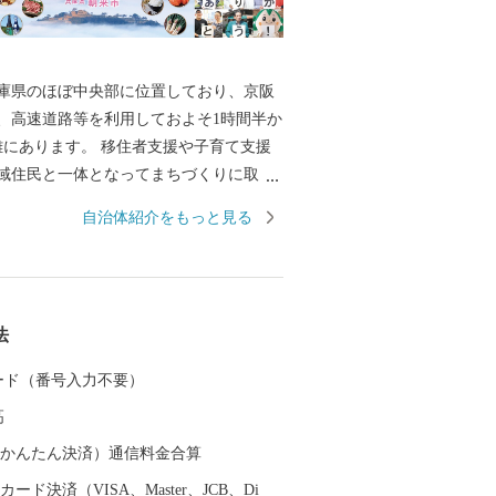
庫県のほぼ中央部に位置しており、京阪
、高速道路等を利用しておよそ1時間半か
離にあります。 移住者支援や子育て支援
域住民と一体となってまちづくりに取り
価され「2018年版住みたい田舎ベストラ
自治体紹介をもっと見る
は、近畿エリア1位に選ばれました。 観
「天空の城」や「日本のマチュピチュ」
国史跡「竹田城跡（たけだじょうせ
、雲海に包まれた姿は見る者を魅了しま
法
年4月には「播但貫く、銀の馬車道 鉱石の
る物語が日本遺産に認定され、その関連
 カード（番号入力不要）
生野銀山」や「神子畑選鉱場跡」などが
高
特産品は「岩津ねぎ」が有名です。白ねぎ
ょうど中間種で、青葉部分から白根まで
（auかんたん決済）通信料金合算
甘みがあり、すべて余すところなく食べ
ード決済（VISA、Master、JCB、Di