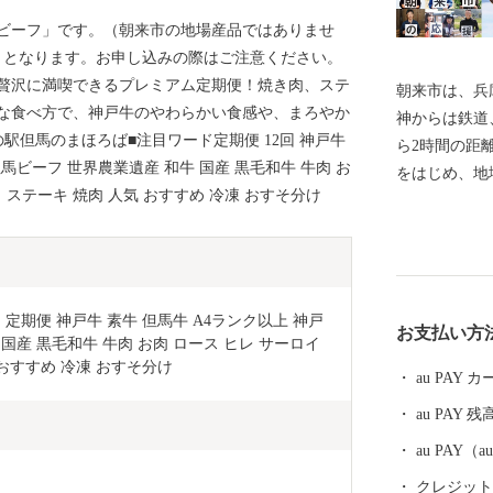
ビーフ」です。（朝来市の地場産品ではありませ
円」となります。お申し込みの際はご注意ください。
贅沢に満喫できるプレミアム定期便！焼き肉、ステ
朝来市は、兵
な食べ方で、神戸牛のやわらかい食感や、まろやか
神からは鉄道
駅但馬のまほろば■注目ワード定期便 12回 神戸牛
ら2時間の距
但馬ビーフ 世界農業遺産 和牛 国産 黒毛和牛 牛肉 お
をはじめ、地
き ステーキ 焼肉 人気 おすすめ 冷凍 おすそ分け
組む施策が評
ンキング」で
光名所として
とも称される
き）」があり
 定期便 神戸牛 素牛 但馬牛 A4ランク以上 神戸
お支払い方
す。 平成29
国産 黒毛和牛 牛肉 お肉 ロース ヒレ サーロイ
道」にまつわ
 おすすめ 冷凍 おすそ分け
au PAY
遺構として「
au PAY 残
あります。 
と青ねぎのち
au PAY
大変柔らかく
クレジットカ