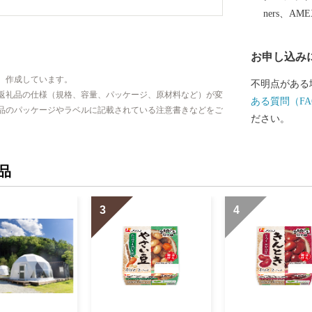
られるのが特
ners、AM
大変人気があ
ると美味しさ
お申し込み
史遺産、特産
まちづくりに
、作成しています。
不明点がある
返礼品の仕様（規格、容量、パッケージ、原材料など）が変
ある質問（FA
品のパッケージやラベルに記載されている注意書きなどをご
ださい。
品
3
4