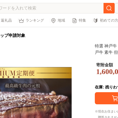
返礼品
ランキング
地域
特集
初めての
ップ申請対象
特選 神戸牛
戸牛 素牛 
ビーフ 世界
肉 ロース 
寄附金額
1,600,
キ 焼肉 人
在庫: 残り
現在お住まい
贈答されませ