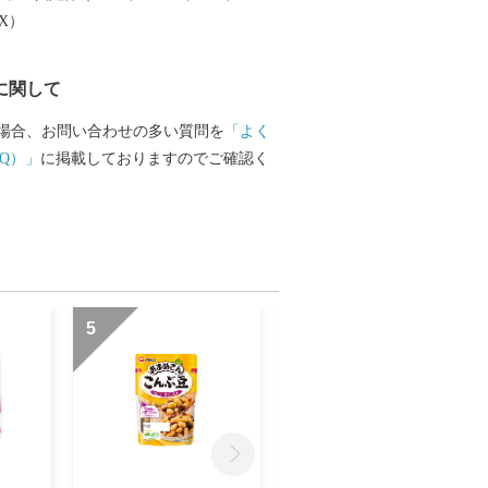
長です。 ふるさと納税の返礼品としても
EX）
り、鍋物や天ぷら、焼きねぎなどで食べ
が引き立ちます。 これらの観光資源、歴
に関して
品などを活かしながら、今後もよりよい
取り組んでいきます。
場合、お問い合わせの多い質問を
「よく
Q）」
に掲載しておりますのでご確認く
5
6