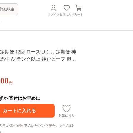
詳細検索
ログイン
お気に入り
カート
方
 定期便 12回 ロースづくし 定期便 神
但馬牛 A4ランク以上 神戸ビーフ 但馬
農業遺産 和牛 国産 黒毛和牛 牛肉 お
ヒレ サーロイン 旨い すき焼き ステー
000
気 おすすめ 冷凍 おすそ分け
円
わずか 寄付はお早めに
お気に入り
の自治体へ寄附申込いただいた場合、返礼品は
ん。