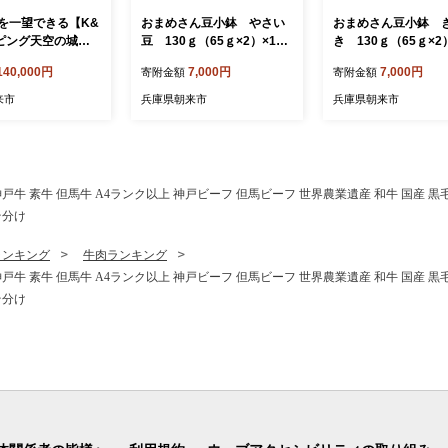
を一望できる【K&
おまめさん豆小鉢 やさい
おまめさん豆小鉢 
ピング天空の城】
豆 130ｇ（65ｇ×2）×12
き 130ｇ（65ｇ×2
付きペア宿泊券
パック
パック
140,000円
7,000円
7,000円
寄附金額
寄附金額
来市
兵庫県朝来市
兵庫県朝来市
神戸牛 素牛 但馬牛 A4ランク以上 神戸ビーフ 但馬ビーフ 世界農業遺産 和牛 国産 黒毛
そ分け
ランキング
牛肉ランキング
神戸牛 素牛 但馬牛 A4ランク以上 神戸ビーフ 但馬ビーフ 世界農業遺産 和牛 国産 黒毛
そ分け