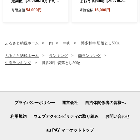
定期便 【2026年10月下旬～
まおう 約800g【2027年2月
2027年1月下旬発送予定】
上旬～2027年4月上旬発送予
54,000円
16,000円
寄附金額
寄附金額
フルーツ 果実 果物 秋王 甘う
定】 いちご イチゴ 苺 化粧箱
ぃ あまおう 柿 キウイ いちご
入り
ふるさと納税ホーム
肉
牛肉
博多和牛 切落とし500g
ふるさと納税ホーム
ランキング
肉ランキング
牛肉ランキング
博多和牛 切落とし500g
プライバシーポリシー
運営会社
自治体関係者の皆様へ
利用規約
ウェブアクセシビリティの取り組み
お問い合わせ
au PAY マーケットトップ