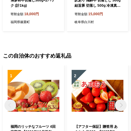
博多和牛切落し500g×2パッ
訳あり 飛騨牛 切落とし 500g
ク (計1kg)
結旨豚 切落し 500g 冷凍真空
パック | 肉 お肉 切り落とし
18,000円
15,000円
寄附金額
寄附金額
すき焼き すきやき 黒毛和牛
和牛 人気 おすすめ 牛肉 豚肉
福岡県篠栗町
岐阜県白川村
食べ比べ セット ギフト お取
り寄せ【MS022】
この自治体のおすすめ返礼品
1
2
福岡のリッチなフルーツ 4回
【アフター保証】贈答用 あ