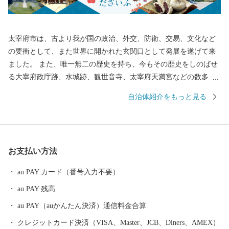
太宰府市は、古より我が国の政治、外交、防衛、交易、文化など
の要衝として、また世界に開かれた玄関口として発展を遂げて来
ました。 また、唯一無二の歴史を持ち、今もその歴史をしのばせ
る大宰府政庁跡、水城跡、観世音寺、太宰府天満宮などの数多く
の史跡や名所が存在する誇り高き国際観光都市です。 大伴旅人公
自治体紹介をもっと見る
や菅原道真公に代表される古からの大宰府と最新のグルメやスイ
ーツ、子どもの居場所など現代の太宰府の魅力を融合させた「令
和の都だざいふ」として住まう人も訪れる人もともに慶び合える
まちづくりをすすめています。 皆さまの応援をよろしくお願いい
お支払い方法
たします。
au PAY カード（番号入力不要）
au PAY 残高
au PAY（auかんたん決済）通信料金合算
クレジットカード決済（VISA、Master、JCB、Diners、AMEX）