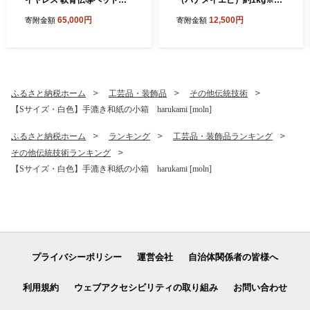
ン ATH-CC500BT2（ブラッ
添加で冷凍 むきエビ背ワタ
65,000円
12,500円
寄附金額
寄附金額
ク） オーディオテクニカ
無し
ふるさと納税ホーム
工芸品・装飾品
その他伝統技術
【Sサイズ・白色】手漉き和紙の小箱 harukami [moln]
ふるさと納税ホーム
ランキング
工芸品・装飾品ランキング
その他伝統技術ランキング
【Sサイズ・白色】手漉き和紙の小箱 harukami [moln]
プライバシーポリシー
運営会社
自治体関係者の皆様へ
利用規約
ウェブアクセシビリティの取り組み
お問い合わせ