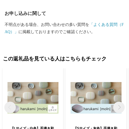
クからご確認ください。 日本を代表する絵本作家かこさとし氏
お申し込みに関して
の監修をいただき整備した武生中央公園の「だるまちゃん広
場」、「パピプペポー広場」、「コウノトリ広場」には、休日た
不明点がある場合、お問い合わせの多い質問を
「よくある質問（F
くさんの家族づれでにぎわいます。 令和6年3月16日には北陸新
AQ）」
に掲載しておりますのでご確認ください。
幹線「越前たけふ」駅が開業し、大河ドラマ「光る君へ」の主人
公である紫式部が生涯でただ一度だけ都を離れて過ごした地とし
ても、大変盛り上がっています。 越前市HP https://www.city.echiz
en.lg.jp
この返礼品を見ている人はこちらもチェック
【Lサイズ・白色】手漉き和
【Sサイズ・灰色】手漉き和