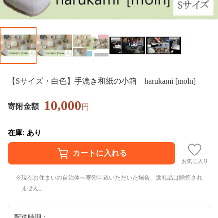
【Sサイズ・白色】手漉き和紙の小箱 harukami [moln]
10,000
寄附金額
円
在庫: あり
お気に入り
現在お住まいの自治体へ寄附申込いただいた場合、返礼品は贈答され
ません。
配送時期：