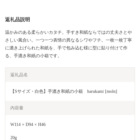
返礼品説明
温かみのある柔らかいカタチ。手すき和紙ならではの丈夫さとや
さしい風合い。一つ一つ表情の異なるシワやフチ。一枚一枚丁寧
に漉き上げられた和紙を、手で包み込む様に型に貼り付けて作
る、手漉き和紙の小箱です。
返礼品名
【Sサイズ・白色】手漉き和紙の小箱　harukami [moln]
内容量
W114 × D94 × H46
20g