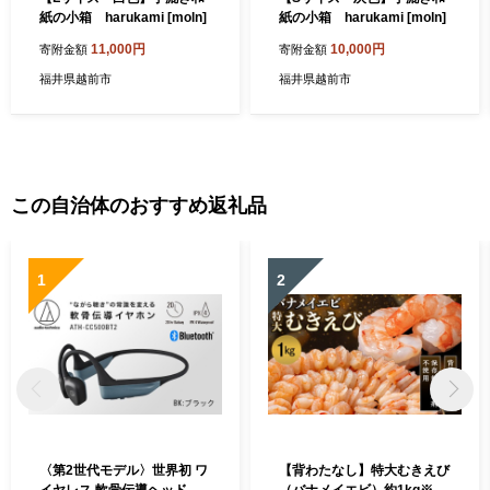
紙の小箱 harukami [moln]
紙の小箱 harukami [moln]
11,000円
10,000円
寄附金額
寄附金額
福井県越前市
福井県越前市
この自治体のおすすめ返礼品
1
2
〈第2世代モデル〉世界初 ワ
【背わたなし】特大むきえび
イヤレス 軟骨伝導ヘッドホ
（バナメイエビ）約1kg※無