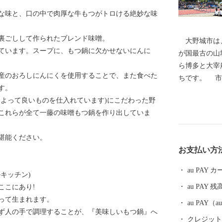
な味と、口の中で肉厚な牛もつがトロける絶妙な味
裏ごしして作られたブレンド味噌。
大野城市は、
ています。スープに、もつ鍋に欠かせないにんに
が国最古の山
ら博多と大宰
産のおろしにんにくを使用することで、また食べた
ちです。 市
す。
ＪＲ九州鹿児
によって良いものを仕入れています)にこだわった野
自動車道太宰
これらが全て一藤の味噌もつ鍋を作り出していま
まれていると
部の牛頸山な
堪能ください。
まちとして、
お支払い方
あふれる住み
す。 本市の
au PAY
キッチン)
き、ご協力ご
au PAY 残
ここにあり!
す。
って生まれます。
au PAY
ず人の手で調理することが、『美味しいもつ鍋』へ
クレジットカ