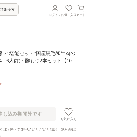
詳細検索
ログイン
お気に入り
カート
方
藤＞“堪能セット”国産黒毛和牛肉の
4～6人前)・酢もつ2本セット【1048
円
お気に入り
の自治体へ寄附申込いただいた場合、返礼品は
ん。