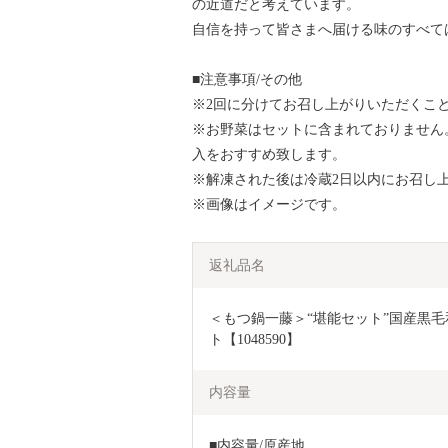
の近道だと考えています。
自信を持って皆さまへ届ける味のすべて
■注意事項/その他
※2回に分けてお召し上がりいただくこ
※お野菜はセットに含まれておりません
入をおすすめ致します。
※解凍された後は冷蔵2日以内にお召し
※画像はイメージです。
返礼品名
＜もつ鍋一藤＞“堪能セット”国産黒毛
ト【1048590】
内容量
■内容量/原産地