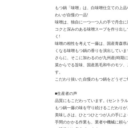
もつ鍋「味噌」は、白味噌仕立ての上品
わいが自慢の一品!
味噌は、独自に一つ一つ人の手で丹念に
コクと深みのある味噌スープを作り出し
く!
味噌の相性を考えて一藤は、国産青森県
くなる味噌もつ鍋の香りを演出していま
さらに、そこに加わるのが九州産(時期
菜からでる旨味、国産黒毛和牛のモツ、
す。
こだわり抜いた自慢のもつ鍋をどうぞご
■生産者の声
品質にもこだわっています。(セントラル
もつ鍋一藤の味を守り続けるこだわりが
美味しさは、ひとつひとつが人の手によ
手間のかかる作業も、業者や機械に頼ら