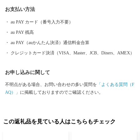
組んでまいります。 本市の歴史・施策・将来像にご理解をいた
お支払い方法
だき、ご協力ご支援いただきますようお願い申し上げます。
au PAY カード（番号入力不要）
au PAY 残高
au PAY（auかんたん決済）通信料金合算
クレジットカード決済（VISA、Master、JCB、Diners、AMEX）
お申し込みに関して
不明点がある場合、お問い合わせの多い質問を
「よくある質問（F
AQ）」
に掲載しておりますのでご確認ください。
この返礼品を見ている人はこちらもチェック