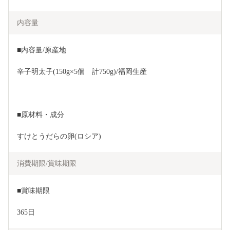
内容量
■内容量/原産地
辛子明太子(150g×5個　計750g)/福岡生産
■原材料・成分
すけとうだらの卵(ロシア)
消費期限/賞味期限
■賞味期限
365日