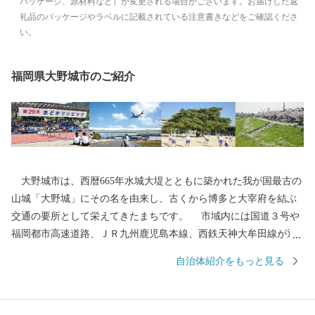
パッケージ、原材料など）が変更される場合がございます。お届けした返
礼品のパッケージやラベルに記載されている注意書きなどをご確認くださ
い。
福岡県大野城市のご紹介
大野城市は、西暦665年水城大堤とともに築かれた我が国最古の
山城「大野城」にその名を由来し、古くから博多と大宰府を結ぶ
交通の要所として栄えてきたまちです。 市域内には国道３号や
福岡都市高速道路、ＪＲ九州鹿児島本線、西鉄天神大牟田線が通
り、九州自動車道太宰府ICや福岡空港にも近く、交通の便に恵ま
自治体紹介をもっと見る
れているとともに、東北部の四王寺山や乙金山、南部の牛頸山な
ど、貴重な緑も残っており、住みやすいまちとして、人口増加が
続いています。 今後も魅力あふれる住みよいまちづくりに取り