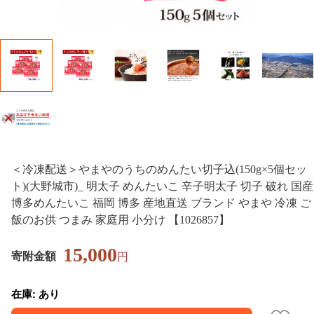
＜冷凍配送＞やまやのうちのめんたい切子込(150g×5個セッ
ト)(大野城市)_ 明太子 めんたいこ 辛子明太子 切子 破れ 国産
博多めんたいこ 福岡 博多 産地直送 ブランド やまや 冷凍 ご
飯のお供 つまみ 家庭用 小分け 【1026857】
15,000
寄附金額
円
在庫: あり