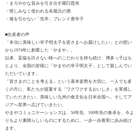
・まろやかな旨みを引き出す羅臼昆布
・惜しみなく使われる名蔵元の酒
・後を引かない「先辛」ブレンド唐辛子
■生産者の声
「本当に美味しい辛子明太子を皆さまへお届けしたい」との想い
から1974年に創業した「やまや」。
以来、妥協を許さない味へのこだわりを持ち続け、博多っ子はも
とより、全国の皆様に「やまやの辛子明太子」として親しんでい
ただいています。
「皆さまのことを考える」という基本姿勢を大切に、一人でも多
くの方に、私たちが提案する「ワクワクするおいしさ」を実感し
ていただきたい、美味しい九州の食文化を日本全国へ、そしてア
ジアへ世界へ広げていきたい。
やまやコミュニケーションズは、50年先、100年先の食卓を、今よ
りもより素晴らしいものにするために、一歩一歩着実に歩み続け
ます。