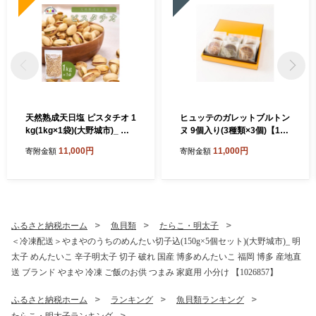
天然熟成天日塩 ピスタチオ 1
ヒュッテのガレットブルトン
kg(1kg×1袋)(大野城市)_ ピ
ヌ 9個入り(3種類×3個)【176
スタチオ ナッツ おつまみ 天
0171】
11,000円
11,000円
寄附金額
寄附金額
然 熟成 天日塩 おやつ スナッ
ク 菓子 風味 コク 大野城市
ギフト プレゼント 贈り物 送
料無料 人気 おすすめ 1kg
【1081988】
ふるさと納税ホーム
魚貝類
たらこ・明太子
＜冷凍配送＞やまやのうちのめんたい切子込(150g×5個セット)(大野城市)_ 明
太子 めんたいこ 辛子明太子 切子 破れ 国産 博多めんたいこ 福岡 博多 産地直
送 ブランド やまや 冷凍 ご飯のお供 つまみ 家庭用 小分け 【1026857】
ふるさと納税ホーム
ランキング
魚貝類ランキング