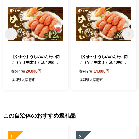
【やまや】うちのめんたい切
【やまや】うちのめんたい切
子（辛子明太子）込 400g×3
子（辛子明太子）込 400g×2
個 （計1.2kg） ／ 辛子明太
個 （計800g） ／ 辛子明太子
20,000円
14,000円
寄附金額
寄附金額
子 めんたいこ ご飯 ご飯のお
明太子 めんたいこ ご飯 ご飯
供 福岡県 太宰府市 冷蔵
のお供 福岡県 太宰府市 冷蔵
福岡県太宰府市
福岡県太宰府市
この自治体のおすすめ返礼品
1
2