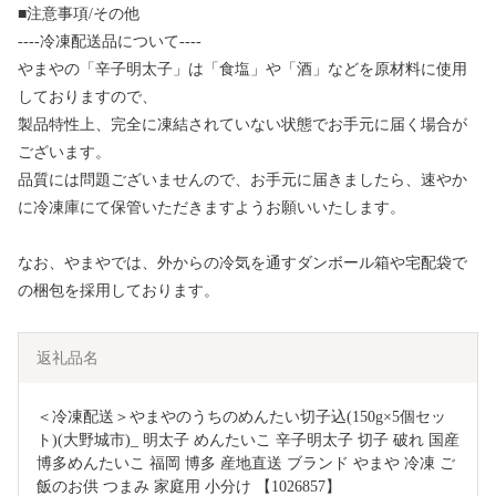
■注意事項/その他
----冷凍配送品について----
やまやの「辛子明太子」は「食塩」や「酒」などを原材料に使用
しておりますので、
製品特性上、完全に凍結されていない状態でお手元に届く場合が
ございます。
品質には問題ございませんので、お手元に届きましたら、速やか
に冷凍庫にて保管いただきますようお願いいたします。
なお、やまやでは、外からの冷気を通すダンボール箱や宅配袋で
の梱包を採用しております。
返礼品名
＜冷凍配送＞やまやのうちのめんたい切子込(150g×5個セッ
ト)(大野城市)_ 明太子 めんたいこ 辛子明太子 切子 破れ 国産 
博多めんたいこ 福岡 博多 産地直送 ブランド やまや 冷凍 ご
飯のお供 つまみ 家庭用 小分け 【1026857】