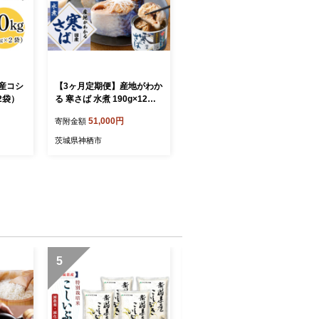
岡産コシ
【3ヶ月定期便】産地がわか
×2袋）
る 寒さば 水煮 190g×12缶
入 合計36缶 鯖 サバ サバ缶
51,000円
寄附金額
鯖缶 魚 さかな 缶詰 缶詰め
国産
茨城県神栖市
5
6