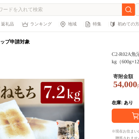
返礼品
ランキング
地域
特集
初めての
ップ申請対象
C2-R02
kg（600g×
寄附金額
54,000
在庫: あり
現在お住まい
贈答されませ