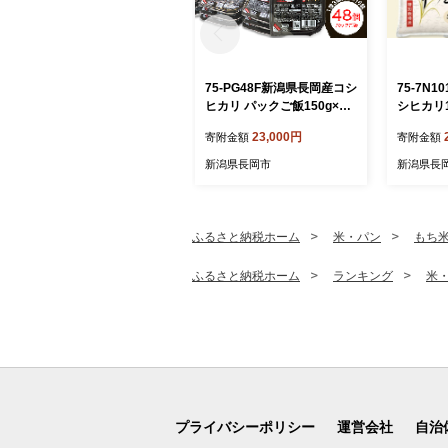
75-PG48F新潟県長岡産コシ
75-7N
ヒカリ パックご飯150g×48
シヒカリ
個（特別栽培米）
米）【20
23,000円
寄附金額
寄附金額
送】
新潟県長岡市
新潟県長
ふるさと納税ホーム
米・パン
もち
ふるさと納税ホーム
ランキング
米
プライバシーポリシー
運営会社
自治