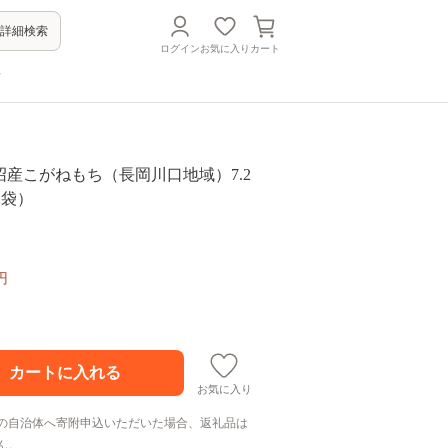
詳細検索
ログイン
お気に入り
カート
方
A魚沼産こがねもち（長岡川口地域）7.2
12袋）
円
お気に入り
の自治体へ寄附申込いただいた場合、返礼品は
ん。