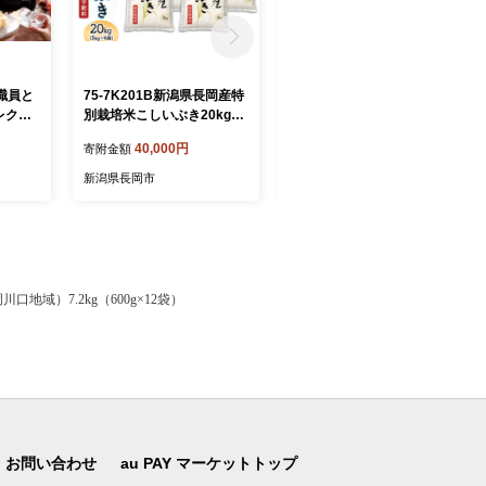
職員と
75-7K201B新潟県長岡産特
75-7K10ZB【12ヶ月連続お
レクト
別栽培米こしいぶき20kg
届け】新潟県長岡産特別栽
（5kg×4袋）【2026年8月
培米こしいぶき10kg（5kg×
40,000円
240,000円
寄附金額
寄附金額
発送】
2袋）【2026年8月発送開
始】
新潟県長岡市
新潟県長岡市
口地域）7.2kg（600g×12袋）
お問い合わせ
au PAY マーケットトップ