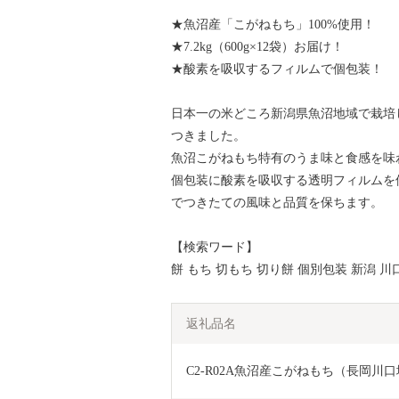
★魚沼産「こがねもち」100%使用！
★7.2kg（600g×12袋）お届け！
★酸素を吸収するフィルムで個包装！
日本一の米どころ新潟県魚沼地域で栽培し
つきました。
魚沼こがねもち特有のうま味と食感を味
個包装に酸素を吸収する透明フィルムを
でつきたての風味と品質を保ちます。
【検索ワード】
餅 もち 切もち 切り餅 個別包装 新潟 川
返礼品名
C2-R02A魚沼産こがねもち（長岡川口地域